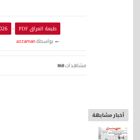
طبعة العراق PDF
026
-
←
بواسطة
azzaman
مشاهدات
868
أخبار مشابهة