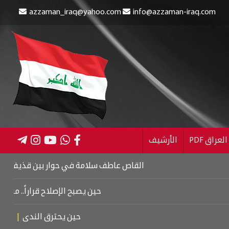
azzaman_iraq@yahoo.com
info@azzaman-iraq.com
عراق PDF
الأرشيف
القاص عاطف سلامة في حوار بين قذيفتين
|
كتاب 
حين يصبح الإصلاح قراراً.. من كربلاء 
حين يحترق الندى
|
تشييع م