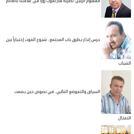
مفهوم الرنين: نظرية هارتموت روزا في علاقتنا بالعالم
جرس إنذار يطرق باب المجتمع.. شيوع الموت إختياراً بين
الشباب
السياق والتموضع النصّي.. في نصوص حين يصمت
التمثال