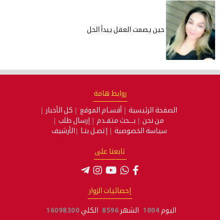
حين يصمت العقل يبدأ الحل
روابط هامة
الصفحة الرئيسية
أقسـام الموقع
كل الأخبار
من نحن
بـــحث متقـدم
إرسال طلب
سياسة الخصوصية
إتصـل بنـا
الأرشيف
تابعنا على
إحصائيات الزوار
اليوم
1004
الشهر
8596
الكلي
16098300