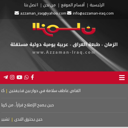
الرئيسية
أقسام الموقع
من نحن
اتصل بنا
azzaman_iraq@yahoo.com
info@azzaman-iraq.com
الزمان - طبعة العراق - عربية يومية دولية مستقلة
www.Azzaman-Iraq.com
القاص عاطف سلامة في حوار بين قذيفتين
|
كتاب اسر
حين يصبح الإصلاح قراراً.. من كربلاء 
حين يحترق الندى
|
تشييع م