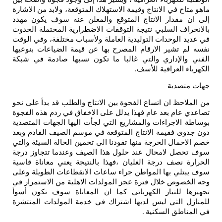
ماهو متاح في الانتاج وقيمة الاستهلاك المتوقعة، ولابد من الاشارة
إلى ان مقدار الانتاج المتوقع والمعلن عنه سوف يكون مهدد
بالانحراف السلبي نتيجة التوقفات الاضطرارية المحتملة الحدوث
في عديد الوحدات التوليدية العاملة ولأسباب مختلفة، وفي الوقت
نفسه لم تشير الارقام المصرح بها عن قيمة الضياعات بنوعيها
الفني والإداري والتي غالبا ما تكون نسبها صادمة في شبكة
الكهرباء العراقية للأسف
.
جهات متصدية
من الملاحظ ان اتساع الفجوة بين الانتاج والطلب قد بدأ على نحو
تصاعدي عام بعد عام فهذا يدلل على الاخفاق في ردم هذه الفجوة
بوساطة الاجراءات والمشاريع التي لجأت اليها الجهات المتصدية
دون جدوى فقيمة الانتاج المتوقعة في موسم الصيف القادم وبعد
خصم الاحمال الحرجة منها تقودنا الى تخمين الحالة السيئة والتي
سوف تحصل لامحال عند حلول هذا الصيف وعندما تتجاوز درجة
الحرارة نصف درجة الغليان ،فهذا بالنتيجة يعني معاناة قاسية
سوف يبتلي بها المواطن جراء ساعات الانقطاعات الطويلة وعلى
وجه الخصوص خلال فترة عجز المولدات الاهلية من الاستمرار في
تجهيزها للتيار الكهربائي كما ان المعاناة سوف تكون أسوأ
للمنازل التي ليس لديها اشتراك في خدمة المولدات المنتشرة
في المناطق السكنية
.