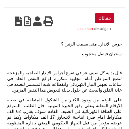
مقالات
←
بواسطة
azzaman
جرس الإنذار..
متى يصمت الرنين ؟
سحبان فيصل محجوب
قبل بداية كل صيف عراقي تقرع أجراس الإنذار الصاخبة والمزعجة
لتضع المواطن أمام مجابهة متكررة لواقع النقص الحاد في
ساعات تجهيز التيار الكهربائي وانقطاعه شبه المستمر لتضعه في
خانة القلق والبحث عن حلول بديلة لتعويض هذا النقص المزمن
.
على الرغم من وجود الكثير من الشكوك المتعلقة في صحة
الأرقام المعلنة وعلى وفق الخبرة المهنية فإن الطلب المتوقع
على الطاقة الكهربائية في الصيف القادم سوف يقارب 62 الف
ميكاواط امام قدرة انتاجية لاتتجاوز 17 الف ميكاواط وكما تم
عرضه مؤخراً من قبل الجهاز الحكومي المعني بادارة المنظومة
الوطنية للكهرباء العراقية ، ويشير هذا إلى وجود فجوة واضحة بين