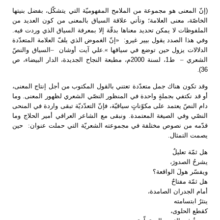
(إنّ المعنى هو مجموعة من الملامح المفهوميّة التي يتشكّل، بفضل بنيتها
الخاصّة، معنى العلامة؛ وتأتي علاقة السياق بالمعنى من كون العديد من
الملفوظات لا يمكن تحديد معناها بدقّة إلا بمعرفة السياق الذي وردت فيه.
في هذا الصدد يقول بيير غيرو:
»
إنّ الغموض الذي يلفّ العلامة المتعدّدة
لدلالات يزول حين توضع في سياقها
.«
علي آيت أوشان
–
السياق والنصّ
لشعري
–
ط1، لسنة 2000م، مطبعة النجاح الجديدة، الدار البيضاء، ص
.
36)
وقد تكون هناك جمل متعدّدة تعتني بالقول المكتوب من أجل إنتاج المعنى،
أو قد نكتفي بجملةٍ واحدة في المنظور النصّي الشعري لظهور المعنى. وما
دام النصّ يعتمد على مكوّناتٍ سياقيّة، فإنّ التعدّديّة تبقى واردة في المنحى
النصّي وفي الصيغة المعتمدة. ونبقى مع الشاعر العراقي أمير الحلاج وما
دّمه من نصوص مختلفة في مجموعته الشعريّة التي حملت عنوان
:
حين
يصمت التمثال.
هل ثمّة تعليلٌ
يشرحُ الصدورَ،
ويفسّر هولَ الواقعة؟
هل ثمّة مفتاحٌ
أمام الجدران الصامدة،
ينثرُ ابتسامته
كقطع الحلوى،