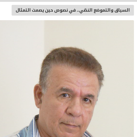
لسياق والتموضع النصّي.. في نصوص حين يصمت التمثال