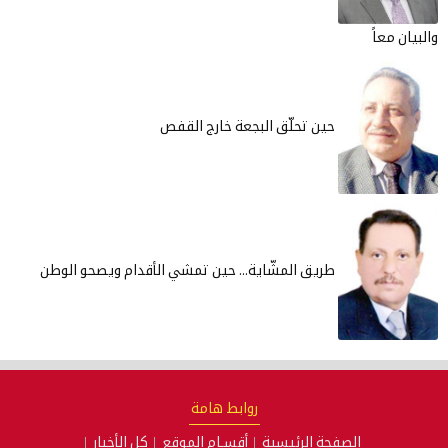
بيان معاً
حين تحلّق البجعة خارج القفص
طريق المشّاية... حين تمشي الأقدام ويصحو الوطن
روابط هامة
الصفحة الرئيسية
أقسـام الموقع
كل الأخبار