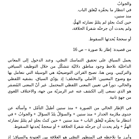
والجوابُ
في انتظار ما يحفّزه ليُغلق الباب
.
منذ سنين،
حين كنتُ بجلدٍ لم يثلمْ نضارتَه الهمُّ،
ولم يحدث أن جرحتْه شفرةُ الحلاقة،
أو سحجةٌ يُحدثها السقوط
.
من قصيدة: إطار بلا صورة – ص 16
يعمل السياق على تحقيق التماسك النصّي، وعند الدخول إلى المعاني
الداخليّة نلاحظ وجود مناطق دلاليّة تتشكّل من خلال التوظيف السياقي
والتركيبي. ومن هنا، تصبح القرائن التوضيحيّة هي الوسيلة التي نتعامل بها
مع وضوح المعنيين: الأصلي والمختلف؛ إذ يؤدّي السياق، بشقيه اللفظي
والحالي، دوراً في تعيين المعنى اللفظي المحتمل. غير أنّ المعنى المُضمَر
هو الذي نسعى إلى الكشف عنه عبر الرمزيّة من جهة، والاختلاف اللغوي
من جهةٍ ثانية
.
في الإطار الخالي من الصورة + منذ سنين أطيلُ التأمّل + وأسأله عن
جدوى ملازمة الجدار + منذ سنين + والسؤالُ يلدُ السؤالَ + والجوابُ + في
انتظار ما يحفّزه ليُغلق الباب + منذ سنين + حين كنتُ بجلدٍ لم يثلمْ نضارتَه
الهمُّ + ولم يحدث أن جرحتْه شفرةُ الحلاقة + أو سحجةٌ يُحدثها السقوط
.
وأبرز ما نلاحظه في المنظور النصّي هو العلاقة بين العنونة والسياق؛ إذ