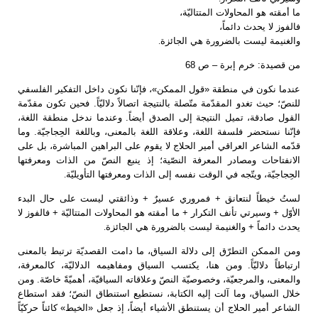
ما أمقته هو المحاولات المتتاليّة،
فالفوز لا يحدث دائماً،
والغنيمة ليست بالضرورة هي الجائزة
.
من قصيدة: خرم إبرة – ص 68
عندما نكون في منطقة «قول الممكن»، فإنّنا نكون داخل التفكير الفلسفي
للنصّ؛ حيث تغدو المقدّمة متّصلة بالنتيجة اتصالاً دلاليّاً. فحين تكون مقدّمة
القول صادقة، تميل النتيجة إلى الصدق أيضاً. وعندما ندخل منطقة اللغة،
فإنّنا نستحضر فلسفة اللغة، وعلاقة اللغة بالمعنى، وباللغة الحِجاجيّة. وما
قدّمه الشاعر العراقي أمير الحلاج لا يقوم على البراهين المباشرة، بل على
الانفتاحات ومصادر المعرفة النصّية؛ إذ ينبع النصّ من الذات ومعرفتها
الحِجاجيّة، ويتّجه في الوقت نفسه إلى الذات ومعرفتها التأويليّة
.
لستُ خيطاً لنتعانق + فمروري عسيرٌ + وذائقتي ليست على حال البدء
الأوّل + وسيرتي تأنف التكرار + ما أمقته هو المحاولات المتتاليّة + فالفوز لا
يحدث دائماً + والغنيمة ليست بالضرورة هي الجائزة
.
ومن الممكن التطرّق إلى دلالة السياق، ما دامت القصديّة ترتبط بالمعنى
ارتباطاً دلاليّاً. ومن هنا، يكتسب السياق ومفاهيمه الدلاليّة، كالمعرفة،
والمعنى، والمرجعيّة، وخصوصيّة النصّ وعلاقاته السياقيّة، أهميّةً خاصّة. ومن
خلال السياق، وما آلت إليه الكتابة، نستطيع استنطاق النصّ؛ فقد استطاع
الشاعر أمير الحلاج أن يستنطق الأشياء أيضاً، إذ جعل «الخيط» كائناً حركيّاً