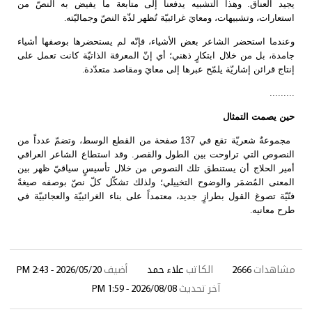
يجيد العناق. وهذا التشبيه يدفعنا إلى متابعة ما يفيض به النصّ من
استعارات، وتشبيهات، ومعايَ غرائبيّة تُظهر لذّة النصّ وجماليّته
.
وعندما استحضر الشاعر بعض الأشياء، فإنّه لم يستحضرها بوصفها أشياء
جامدة، بل من خلال ابتكارٍ ذهني؛ أي إنّ المعرفة الذاتيّة كانت تعمل على
إنتاج قرائن إشاريّة يلمّح عبرها إلى معايَ ومقاصد متعدّدة
.
.........
حين يصمت التمثال
مجموعةٌ شعريّة تقع في 137 صفحة من القطع الوسط، وتضمّ عدداً من
النصوص التي تراوحت بين الطول والقصر. وقد استطاع الشاعر العراقي
أمير الحلاج أن يستنطق تلك النصوص من خلال تأسيسٍ سياقيّ ظهر بين
المعنى المُضمَر والوضوح التخييلي؛ ولذلك تشكّل كلّ نصّ بوصفه صيغةً
فنّيّة تصوغ القول بطرازٍ جديد، معتمداً على بناء الغرائبيّة والعجائبيّة في
طرح معانيه
.
شاهدات
2666
الكاتب
علاء حمد
أضيف
2026/05/20 - 2:43 PM
آخر تحديث
2026/08/08 - 1:59 PM