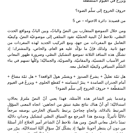
ويزرعُ في الغيوم المتقطّعة
حروفَ الخروج إلى سلّم الضوء؟
من قصيدة: دائرة الاحتواء – ص 5
ومن خلال التموضع المتقارب بين النصّ والباثّ، وبين الباثّ ومواقع الحدث
النصّي، نلاحظ أنّ البنية الحسّيّة تقود المتلقي إلى موضوعيّة النصّ، وكيفيّة
التعامل مع المفردات من جهةٍ، ومع التركيب الجديد لهذه المفردات من
جهةٍ ثانية. ولذلك فإنّ ما نؤكّد عليه هو العام، والخاص، والمشترك؛ إذ
تشكّل هذه المنافذ الثلاثة تموضع التشكيل النصّي، وضرورة ظهور المعاني
عبر الأسباب النفسيّة، والمقاميّة، والصوتيّة، والجماليّة؛ وكلّها تسهم في بناء
السُلَّم السياقي وكيفيّة التعامل معه
.
هل ثمّة تعليلٌ + يشرحُ الصدورَ + ويفسّر هولَ الواقعة؟ + هل ثمّة مفتاحٌ +
أمام الجدران الصامدة + ينثرُ ابتسامته + كقطع الحلوى + ويزرعُ في الغيوم
المتقطّعة + حروفَ الخروج إلى سلّم الضوء؟
وعندما يثير الشاعر هذه الأسئلة، فهذا يعني أنّ النصّ ملتزمٌ بحالاتٍ
استدلاليّة؛ أي أنّ هناك نتائج نصّية تنبثق من اتجاهين: اتجاه المعنى المؤوّل
المرتبط بالدلالة، واتجاهٍ حِجاجيّ يرتبط بالسياق الخارجي بوصفه مرجعاً
دلاليّاً تأثيريّاً. ويندمج هذا المرجع مع السياق النصّي لتشكيل وحداتٍ دلاليّة
تمتدّ داخل معاني النصّ. ومن هنا، نلاحظ أنّ الشاعر أمير الحلاج أثار أسئلةً
من دون أن ينتظر أجوبةً عليها؛ إذ يشكّل كلّ سؤالٍ آليّةً استدلاليّة، يبرّر من