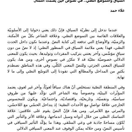
السياق والتموضع النصّي..
في نصوص حين يصمت التمثال
علاء حمد
عندما ندخل إلى نظريّة السياق، فإنّ ذلك يعني دخولنا إلى الأسلوبيّة
والعلاقات القائمة بين التموضع النصّي، وعلاقة الشاعر بكلّ من الأمكنة،
والزمنيّة، والأوضاع التي تدفعه إلى كتابة النصّ. وعندما نكون داخل الحدث
النصّي، فهذا يعني ملائمة السياق في المنظور النصّي؛ إذ لا نصّ من دون
سياقٍ مؤسِّس، وآخر يعتني بتركيب المفردات وتوليدها، بحيث يكون للمعنى
الدلالي خصوصيّة نصّيّة قد لا تتكرّر في نصوصٍ أخرى. ومن هنا، يكون
للسياق المعنى الجزئي، وللنصّ المعنى الكلّي، وفي هذه المناطق نصطدم
بكثيرٍ من المداخل والمطالع التي تقودنا إلى التوسّع النصّي وإلى ما لا
نهاية
.
وفي المنطقة النصّية نستخلص أنّ هناك سياقاً لغويّاً، وآخر غير لغوي، يعتمد
المؤثّرات البيئيّة، وخصوصاً بيئة الشاعر التي نؤكّد عليها؛ من ظروفٍ
سياسيّة، ونفسيّة، وتاريخيّة، واقتصاديّة، واجتماعيّة. ويكون للمحسوس
الخارجي علاقةُ تواصلٍ مع الأحداث النصّية؛ إذ يتداخل الحسّي مع اللاحسّي،
والمرئي مع اللامرئي. ومن هنا، فإنّ النصّ يقوم على علاقتين: علاقة
التماسك النصّي من خلال أدواته وسبل اندماجها، وعلاقة الأثر والتأثير التي
تُكوّن مساحةً جاذبة في وعي المتلقي. وهذا ما يؤكّد التأثير السياقي في
تأسيس النصّ، ومن خلاله يمكن الوقوف عند المعنى السياقي الدلالي