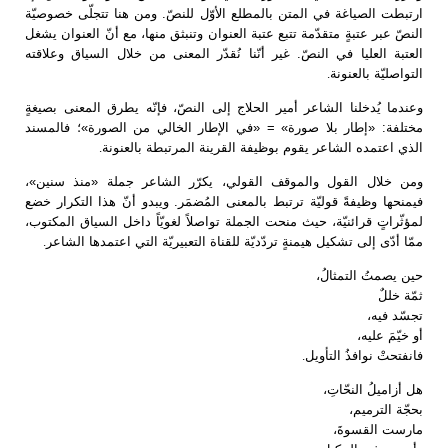
ارتبطت الصياغة في المتن بالمطلع الأوّل للنصّ. ومن هنا تتجلّى خصوصيّة
النصّ عبر عتبةٍ متقدّمة تتبع عتبة العنوان وتنبثق منها، مع أنّ العنوان يشغل
العتبة العليا في النصّ. غير أنّنا نُقدّر المعنى من خلال السياق وعلاقته
التواصليّة بالعنونة
.
وعندما يُدخلنا الشاعر أمير الحلاج إلى النصّ، فإنّه يطرق المعنى بصيغةٍ
مختلفة: «إطار بلا صورة» = «في الإطار الخالي من الصورة»؛ فالمسند
الذي اعتمده الشاعر يقوم بوظيفة القرينة المرتبطة بالعنونة
.
ومن خلال القول والموقف القولي، يكرّر الشاعر جملة «منذ سنين»،
فيمنحها وظيفةً قوليّة ترتبط بالمعنى المُضمَر. ويبدو أنّ هذا التكرار خضع
لمؤثّراتٍ قرائنيّة، حيث منحت الجملة تواصلاً لغويّاً داخل السياق المكتوب،
ممّا أدّى إلى تشكيل هيمنةٍ تردّديّة للقناة التعبيريّة التي اعتمدها الشاعر
.
حين يصمتُ التمثالُ،
ثمّة خللٌ
تجسّد فيه،
أو خيّمَ عليه،
فانفتحتْ نوافذُ التأويل
.
هل أزاميلُ النحّاتِ،
بحجّة الترميم،
مارست القسوةَ،