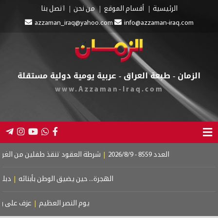
الرئيسية
أقسام الموقع
من نحن
اتصل بنا
azzaman_iraq@yahoo.com
info@azzaman-iraq.com
الزمان - طبعة العراق - عربية يومية دولية مستقلة
www.Azzaman-Iraq.com
العدد 8559 - 2026/8/9
|
شرطة العقود تنقذ طفلين من الغرق بالموصل
|
خصو
الهجرة... حين يضيق الوطن بأبنائه
|
دبلوماسية الاربع
يوم النصر العظيم
|
عزف على وتر الخسارات