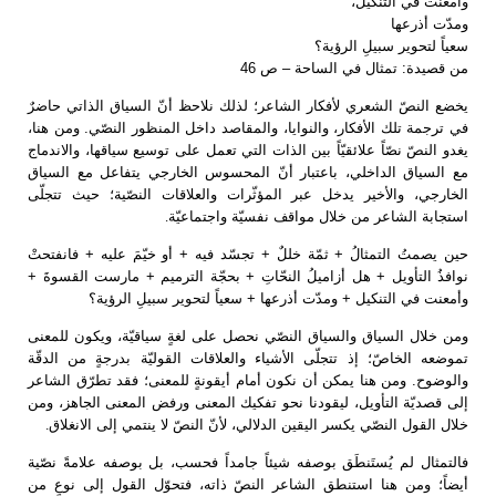
وأمعنت في التنكيل،
ومدّت أذرعها
سعياً لتحوير سبيلِ الرؤية؟
من قصيدة: تمثال في الساحة – ص 46
يخضع النصّ الشعري لأفكار الشاعر؛ لذلك نلاحظ أنّ السياق الذاتي حاضرٌ
في ترجمة تلك الأفكار، والنوايا، والمقاصد داخل المنظور النصّي. ومن هنا،
يغدو النصّ نصّاً علائقيّاً بين الذات التي تعمل على توسيع سياقها، والاندماج
مع السياق الداخلي، باعتبار أنّ المحسوس الخارجي يتفاعل مع السياق
الخارجي، والأخير يدخل عبر المؤثّرات والعلاقات النصّية؛ حيث تتجلّى
استجابة الشاعر من خلال مواقف نفسيّة واجتماعيّة
.
حين يصمتُ التمثالُ + ثمّة خللٌ + تجسّد فيه + أو خيّمَ عليه + فانفتحتْ
نوافذُ التأويل + هل أزاميلُ النحّاتِ + بحجّة الترميم + مارست القسوةَ +
وأمعنت في التنكيل + ومدّت أذرعها + سعياً لتحوير سبيلِ الرؤية؟
ومن خلال السياق والسياق النصّي نحصل على لغةٍ سياقيّة، ويكون للمعنى
تموضعه الخاصّ؛ إذ تتجلّى الأشياء والعلاقات القوليّة بدرجةٍ من الدقّة
والوضوح. ومن هنا يمكن أن نكون أمام أيقونةٍ للمعنى؛ فقد تطرّق الشاعر
إلى قصديّة التأويل، ليقودنا نحو تفكيك المعنى ورفض المعنى الجاهز، ومن
خلال القول النصّي يكسر اليقين الدلالي، لأنّ النصّ لا ينتمي إلى الانغلاق
.
فالتمثال لم يُستَنطَق بوصفه شيئاً جامداً فحسب، بل بوصفه علامةً نصّية
أيضاً؛ ومن هنا استنطق الشاعر النصّ ذاته، فتحوّل القول إلى نوعٍ من