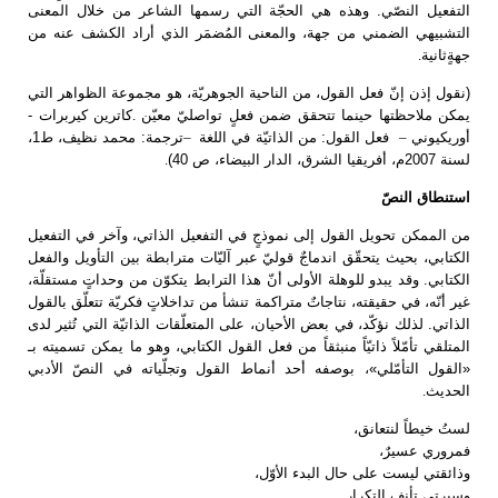
التفعيل النصّي. وهذه هي الحجّة التي رسمها الشاعر من خلال المعنى
التشبيهي الضمني من جهة، والمعنى المُضمَر الذي أراد الكشف عنه من
جهةٍثانية
.
(نقول إذن إنّ فعل القول، من الناحية الجوهريّة، هو مجموعة الظواهر التي
يمكن ملاحظتها حينما تتحقق ضمن فعلٍ تواصليّ معيّن
.
كاترين كيربرات -
وريكيوني
–
فعل القول: من الذاتيّة في اللغة
–
ترجمة: محمد نظيف، ط1،
لسنة 2007م، أفريقيا الشرق، الدار البيضاء، ص 40)
.
استنطاق النصّ
من الممكن تحويل القول إلى نموذجٍ في التفعيل الذاتي، وآخر في التفعيل
الكتابي، بحيث يتحقّق اندماجٌ قوليّ عبر آليّات مترابطة بين التأويل والفعل
الكتابي. وقد يبدو للوهلة الأولى أنّ هذا الترابط يتكوّن من وحداتٍ مستقلّة،
غير أنّه، في حقيقته، نتاجاتٌ متراكمة تنشأ من تداخلاتٍ فكريّة تتعلّق بالقول
الذاتي. لذلك نؤكّد، في بعض الأحيان، على المتعلّقات الذاتيّة التي تُثير لدى
المتلقي تأمّلاً ذاتيّاً منبثقاً من فعل القول الكتابي، وهو ما يمكن تسميته بـ
«القول التأمّلي»، بوصفه أحد أنماط القول وتجلّياته في النصّ الأدبي
الحديث
.
لستُ خيطاً لنتعانق،
فمروري عسيرٌ،
وذائقتي ليست على حال البدء الأوّل،
وسيرتي تأنف التكرار
.