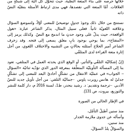
خلالها حرصه على بناء المتعة النصّية، حيث تتحوّل كلّ آليّة إلى شبكةٍ من
العلاقات. أمّا المتعة التي نقصدها، فهي مدى ارتباط الأسئلة بنصّيّة النصّ
ذاته
نستنتج من خلال ذلك وجودَ جدولٍ توضيحيّ للمعنى أوّلاً، ولتموضع السؤال
وعلاقته اللغويّة ثانياً. فعلى سبيل المثال، يذكر الشاعر عبارة: «هول
الواقعة»، حيث يدلّ على وجود حدثٍ ما اندمج مع النصّ. وكذلك يرمز إلى
«المفتاح»، بما يوحي بوجود بابٍ مغلق يسعى إلى فتحه. وقد زخرف
الشاعر أمير الحلاج أسئلته بحالاتٍ من التشبيه والاختلاف اللغوي، من أجل
إثارة متعة القراءة لدى المتلقّي
.
(إنّ إشكاليّة التلقّي والتأثير، أو الوقع الذي يحدثه العمل في المتلقي، تعود
بنا إلى المسألة التأويليّة المتعلّقة بمعرفة الدور الذي تؤدّيه ثنائيّة «السؤال
– الجواب» في عمليّة الانتقال من تشكّلٍ أحاديّ البعد للمعنى إلى تشكّلٍ
دليّ له
.
هانس روبرت ياوس
–
جماليّة التلقي: من أجل تأويل جديد للنصّ
الأدبي
–
ترجمة وتقديم: د. رشيد بنحدر، ط1، لسنة 2016 م، دار كلمة للنشر
والتوزيع، بيروت، ص 131).
في الإطار الخالي من الصورة
منذ سنين أطيلُ التأمّل،
وأسأله عن جدوى ملازمة الجدار
.
منذ سنين،
والسؤالُ يلدُ السؤالَ،