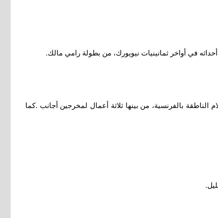
داثه في أواخر ثمانينيات نيويورك، من بطولة رامي مالك
.
 الناطقة بالفرنسية، من بينها ثلاثة أعمال لمخرجين أجانب .كما
ليل
.