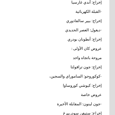
إخراج: آندي غارسيا
القبلة الكهربائية
-
إخراج: بيير سالفادوري
ديغول: العصر الحديدي
-
إخراج: أنطونان بودري
عروض كان الأولى
:
مروحة باتجاه واحد
إخراج: جون ترافولتا
كوكوروجو: الساموراي والسجين،
-
إخراج: كيوشي كوروساوا
عروض خاصة
جون لينون: المقابلة الأخيرة
-
إخراج: ستيفن سودربيرغ