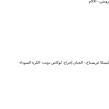
تزر،- الالأم
يسكا غريسباخ،- الجبان إخراج: لوكاس دونت- الكرة السوداء