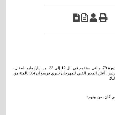
كشفت إدارة مهرجان كان السينمائي الدولي عن قائمة الأفلام التي ستنافس على جائزة السعفة الذهبي وبقية جوائز المهرجان المهمة للدورة 79، والتي ستقوم في ال 12 إلى 23 من ايار/ مايو المقبل،
وبرز بوضوح مشاركة لافته إلى سينما المؤلف، مع حضور بارز لمخرجين عالميين من الصف الأول، وخلال المؤتمر الصحفي الذي عُقد في باريس، أعلن المدير الفني للمهرجان تييري فريمو أن (95 بالمئة من
).
ي كان، من بينهم
: