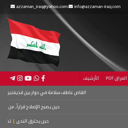
azzaman_iraq@yahoo.com
info@azzaman-iraq.com
عراق PDF
الأرشيف
القاص عاطف سلامة في حوار بين قذيفتين
|
كتاب اسرائيل ا
حين يصبح الإصلاح قراراً.. من كربلاء إلى مع
حين يحترق الندى
|
تشييع موتسار