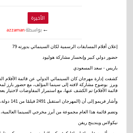
الأخيرة
←
بواسطة
azzaman
إعلان أفلام المسابقات الرسمية لكان السينمائي بدورته 79
حضور دولي كبير وإنحسار مشاركة هوليود
باريس - سعد المسعودي
قائمة الأفلام) تم الكشف عنها، مع استمرار المفاوضات لاختيار بعض الأعم
وأشار فريمو إلى أن (المهرجان استقبل 2491 فيلمًا من 141 دولة، وهو رقم يفوق العام الماضي بنحو ألف فيلم، ما يعكس تنامي الحضور
وتضم قائمة هذا العام مجموعة من أبرز مخرجي السينما العالمية، ا
نيكولاس ويندينج ريفن