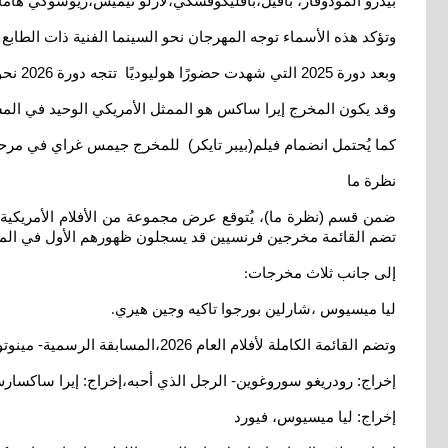
بيدرو ألمودوفار، بافيل،بافليكوفسكي،لازلو نيميش،ريوسوكي ها
وتؤكد هذه الأسماء توجه المهرجان نحو السينما الفنية ذات الطاب
وبعد دورة 2025 التي شهدت حضورًا هوليوديًا تتجه دورة 2026 نحو هيمنة السينما الدولية والأفلام المستقلة
وقد يكون المخرج إيرا ساكس هو الممثل الأمريكي الوحيد في المس
كما يُحتمل انضمام فيلم(بيبر تايكر) للمخرج جيمس غراي في مرحل
نظرة ما
ضمن قسم (نظرة ما)، يُتوقع عرض مجموعة من الأفلام الأمريكية ال
تضم القائمة مخرجين فرنسيين قد يسجلون ظهورهم الأول في المساب
إلى جانب ثلاث مخرجات
:
ليا ميسيوس ،شارلين بورجوا تاكيه وجين هيري
.
وتضم القائمة الكاملة لأفلام العام 2026،المسابقة الرسمية- مينوتور، إخراج: أندريه زفياجينتسيف والحبيبة
إخراج: رودريغو سوروغوين- الرجل الذي أحبه،إخراج: إيرا ساكسارش 
إخراج: ليا ميسيوس، فيورد