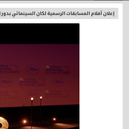
إعلان أفلام المسابقات الرسمية لكان السينمائي بدورته 