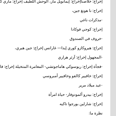
إخراج: خلاصناإخراج: إيمانويل مار، الوحش اللطيف إخراج: ماري كروي
إخراج: نا هونغ جين،
مذكرات ناغي
-
إخراج: كوجي فوكادا
خروف في الصندوق
-
إخراج: هيروكازو كوري إيدا— غارانس إخراج: جين هيري،
المجهول إخراج: آرثر هراري
-
فجأة إخراج: ريوسوكي هاماجوتشي- المغامرة المتخيلة إخراج: فال
-
إخراج: خافيير كالفو وخافيير أمبروسي
عيد ميلاد مرير
-
إخراج: بيدرو ألمودوفار- حياة امرأة
إخراج: شارلين بورجوا تاكيه
نظرة ما
: