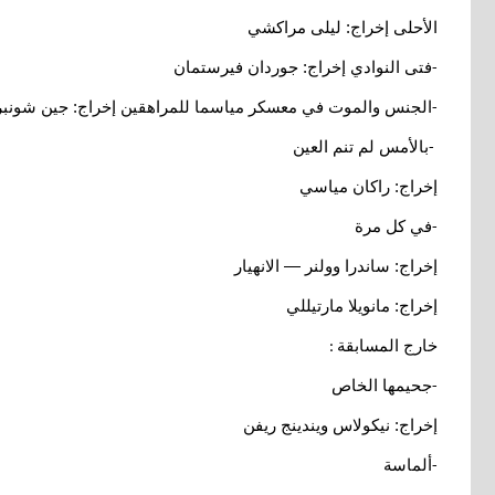
الأحلى إخراج: ليلى مراكشي
فتى النوادي إخراج: جوردان فيرستمان
-
الجنس والموت في معسكر مياسما للمراهقين إخراج: جين شونب
-
بالأمس لم تنم العين
-
إخراج: راكان مياسي
في كل مرة
-
إخراج: ساندرا وولنر — الانهيار
إخراج: مانويلا مارتيللي
خارج المسابقة
:
جحيمها الخاص
-
إخراج: نيكولاس ويندينج ريفن
ألماسة
-