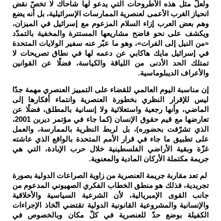
ولعلّ مثل هذه الأطروحات التي يدعو لها شاحاك لا تخصّ نقض
انحياز الغرب الأعمى لعنصرية الممارسات الإسرائيلية، بل أنه يضع
وهم بعض العرب إزاء السلام المزعوم مع إسرائيل في الميزان،
ويكشف على نحو فاضح مشاريعها المستترة والمخفية بالتمدّد
«من النيل إلى الفرات»، وهو ما عبّر عنه سفير الولايات المتحدة
في إسرائيل مايك هاكابي عن دعمه لها في نطاق تصريحات لا
تمتلك الحد الأدنى من اللياقة والكياسة، فضلًا عن القوانين
والأعراف الديبلوماسية
.
إن مناسبة اليوم العالمي للقضاء على التمييز العنصري مهمة جدًا
ليس للإقرار النظري بخطورة العنصرية وانتماء أفكارها إلى
الماضي، وأنها رجعية واستعلائية ولا إنسانية بالمطلق، فضلًا عن
تعارضها مع قيم حقوق الإنسان (كما جاء في مؤتمر ديربن 2001،
الذي تشرّفت بحضوره)، بل لربط النظرية بالممارسة، والعمل
على تطبيق ما جاء في قرار الأمم المتحدة بالواقع الذي عاشته
غزّة وبقية الأراضي الفلسطينية خلال حرب الإبادة، التي هي
جريمة مكتملة الأركان المادية والمعنوية
.
لم تعد مقاربة جريمة العنصرية من زاوية الصراعات الدولية بصورة
تجريدية، فذلك هو منطق الخطاب الفكري الصهيوني المدعوم من
جانب القوى الإمبريالية، لأن الشرعية السياسية والأخلاقية
والإنسانية والمشروعية القانونية الدولية تقتضي اتّخاذ الإجراءات
الكفيلة بوضع حدّ للعنصرية في كلّ مكان وبالخصوص في