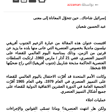
←
بواسطة
azzaman
إسرائيل شاحاك..
حين تتحوّل المعاناة إلى معنى
عبد الحسين شعبان
اقتبست عنوان هذه المقالة من عبارة الزعيم الجنوب أفريقي
نيلسون مانديلا بخصوص العنصرية التي عانى منها بلده ما يزيد عن
قرنين من الزمن، وذلك بمناسبة اليوم العالمي للقضاء على
التمييز العنصري، ففي 21 آذار / مارس 1960، ارتكبت السلطات
العنصرية الحاكمة مذبحة شاربيل (جنوب أفريقيا) التي راح ضحيّتها
69 شخصًا
.
وكانت الأمم المتحدة قد أقرّت الاحتفال باليوم العالمي للقضاء
على التمييز العنصري في العام 1979، وفي العام 1965 أقرّت
الجمعية العامة في الدورة العشرين الاتفاقية الدولية للقضاء على
جميع أشكال التمييز العنصري
.
عمليات اجلاء
ولكن هل انتهت العنصرية؟ وماذا تسمّى القوانين والإجراءات