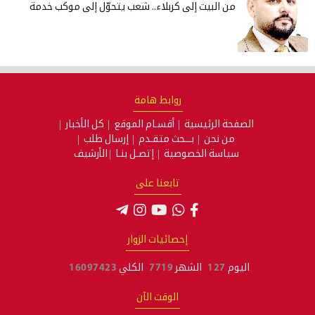
من البيت إلى كربلاء.. شعب يتحوّل إلى موكب خدمة
روابط هامة
الصفحة الرئيسية
أقسـام الموقع
كل الأخبار
من نحن
بـــحث متقـدم
إرسال طلب
سياسة الخصوصية
إتصـل بنـا
الأرشيف
تابعنا على
إحصائيات الزوار
اليوم
127
الشهر
7719
الكلي
16097423
الوقت الآن