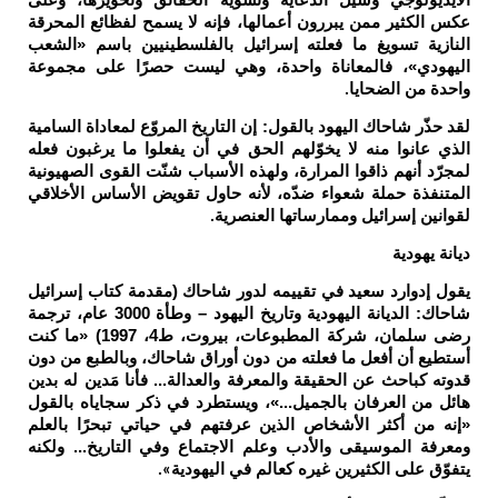
الأيديولوجي وسيل الدعاية وتشويه الحقائق وتحويرها، وعلى
عكس الكثير ممن يبررون أعمالها، فإنه لا يسمح لفظائع المحرقة
النازية تسويغ ما فعلته إسرائيل بالفلسطينيين باسم «الشعب
اليهودي»، فالمعاناة واحدة، وهي ليست حصرًا على مجموعة
واحدة من الضحايا
.
لقد حذّر شاحاك اليهود بالقول: إن التاريخ المروّع لمعاداة السامية
الذي عانوا منه لا يخوّلهم الحق في أن يفعلوا ما يرغبون فعله
لمجرّد أنهم ذاقوا المرارة، ولهذه الأسباب شنّت القوى الصهيونية
المتنفذة حملة شعواء ضدّه، لأنه حاول تقويض الأساس الأخلاقي
لقوانين إسرائيل وممارساتها العنصرية
.
ديانة يهودية
يقول إدوارد سعيد في تقييمه لدور شاحاك (مقدمة كتاب إسرائيل
شاحاك: الديانة اليهودية وتاريخ اليهود – وطأة 3000 عام، ترجمة
رضى سلمان، شركة المطبوعات، بيروت، ط4، 1997) «ما كنت
أستطيع أن أفعل ما فعلته من دون أوراق شاحاك، وبالطبع من دون
قدوته كباحث عن الحقيقة والمعرفة والعدالة... فأنا مَدين له بدين
هائل من العرفان بالجميل...»، ويستطرد في ذكر سجاياه بالقول
«إنه من أكثر الأشخاص الذين عرفتهم في حياتي تبحرًا بالعلم
ومعرفة الموسيقى والأدب وعلم الاجتماع وفي التاريخ... ولكنه
يتفوّق على الكثيرين غيره كعالم في اليهودية
».