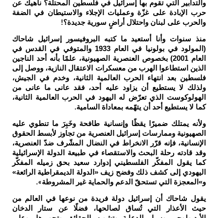
والتدابير التي تقوم بها إسرائيل في فلسطين المحتلة؟ ناهيك عن
حرب الإبادة على غزّة وعمليات الإجلاء والاستيطان في الضفة
والحرب على لبنان واحتلال أراضٍ سورية جديدة؟
!
منذ سنوات وأنا أستعيد ما كتبه البروفيسور إسرائيل شاحاك
(المولود في بولونيا في العام 1933 والمتوفي في القدس في
العام 2001) بخصوص العنصرية الصهيونية، علمًا بأنه أحد الناجين
الذين استطاعوا الهرب من معسكرات الاعتقال النازية، ووصل إلى
فلسطين بعد انتهاء الحرب العالمية الثانية، وخدم في الجيش،
ولذلك لا يستطيع أن يزاود عليه أحد، فقد عانى ما عانى من
الهولوكوست الذي تعرّض له اليهود في الحرب العالمية الثانية،
كما لا يستطيع أحد أن يتهّمه بمعاداة السامية
.
ولأنه يمتلك ضميرًا يقظًا وإنسانية طافحة وخَبِرَ ما تنطوي عليه
الصهيونية وممارسات إسرائيل العنصرية من تجاوز لأبسط الحقوق
الإنسانية، فإنه قرّر الانخراط في النضال المشّرف ضدّ العنصرية،
وقد قادته رحلة البحث والاستقصاء في طبيعة الدولة الإسرائيلية
كما يقول المفكّر الفلسطيني إدوارد سعيد بحق زميله المفكّر
اليهودي إلى كشف ذلك وفضح زيف «الدولة الديمقراطية الرائعة»
و»المعجزة التي تستحقّ الدعم والحماية غير المشروطة
».
يقول شاحاك أن إسرائيل دولة فريدة من نوعها في العالم من
حيث الأعذار التي تُساق لصالحها، فضلًا عن ستار الدخان