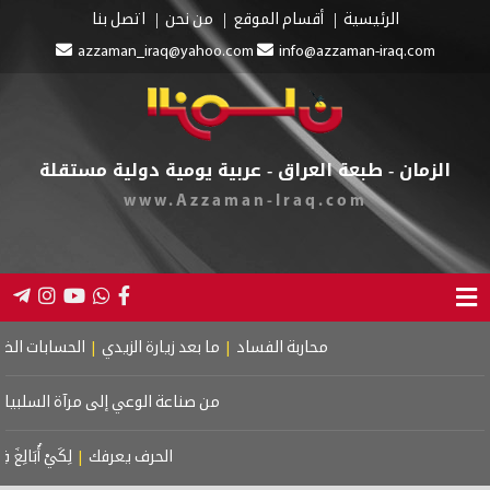
الرئيسية
أقسام الموقع
من نحن
اتصل بنا
azzaman_iraq@yahoo.com
info@azzaman-iraq.com
الزمان - طبعة العراق - عربية يومية دولية مستقلة
www.Azzaman-Iraq.com
محاربة الفساد
|
ما بعد زيارة الزيدي
|
الحسابات الضيقة تت
من صناعة الوعي إلى مرآة السلبيات
|
ا
الحرف يعرفك
|
لِكَيْ أُبَالِغَ فِي حُب