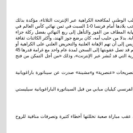
ب الوطني لمكافحة الكراهية عبر الإنترنت الثلاثاء، مؤكدة بذلك
معلومات أوردتها إذاعتا «أر إم سي» و»أر تي إل».وشنت السيناتورة الباراغوياني سيليستي أماريا هجوما عنيفا على مبابي بعد خسارة منتخب بلادها أمام فرنسا 0-1 السبت في ثمن نهائي كأس العالم في
اية المطاف من الفوز والتأهل إلى ربع النهائي بفضل ركلة جزاء
 بدلا من حليب أمه، كان يرضع جوز الهند، وأكثر الكائنات ثقافة
إلى أن تهم الإهانة العلنية والتحريض العلني على الكراهية أو
العنف تتفاقم «عندما تكون على أساس الأصل أو الإثنية أو الجنسية أو العرق أو الدين، في الواقع أو افتراضيا، للضحية».وأكدت أن هذه الجرائم قد تصل عقوبتها إلى السجن لمدة عام واحد مع غرامة قدرها 45
ية التي قد تُنشر عبر الإنترنت»، وذلك «من أجل التمكن من فتح
 بتصريحات «عنصرية» و»مشينة» صدرت عن سيناتورة باراغويانية
رنسي كيليان مبابي من قبل السيناتورة الباراغويانية سيليستي
 نهائي كأس العالم في أميركا الشمالية، عقب مباراة صعبة تخللتها أخطاء كثيرة وتصرفات منافية للروح