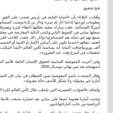
فتح تحقيق
وأفادت الثلاثاء بأن «النيابة العامة في باريس فتحت على الفور 
أميركا الشمالية، عقب مباراة صعبة تخللتها أخطاء كثيرة وتصرفا
سجلها مبابي في الشوط الثاني.وكتبت النائبة المعارضة في مجلس ا
سمع بهم في حياته هم الشمبانزي».وأثار ذلك غضب اللاعب الفرنسي
ألف يورو.وأضافت النيابة أنه بمناسبة كأس العالم «أنشأ المكتب
تحقيقات في أسرع وقت عند الضرورة
».
وفي أعربت المفوضية السامية لحقوق الإنسان التابعة للأمم ال
استهدفته بعد ثمن نهائي مونديال 2026
.
وقال المتحدث باسم المفوضية ثمين الخيطان في بيان «إن التصري
أماريا غير مقبولة، ولا تشكل للأسف حالة معزولة
».
وأضاف «الحوادث العنصرية التي سُجلت خلال كأس العالم لكرة القدم 2026 تعكس ظاهرة أوسع تؤثر على كرة القدم والرياضة 
الرياضية من جانب الباراغوايانيين
.