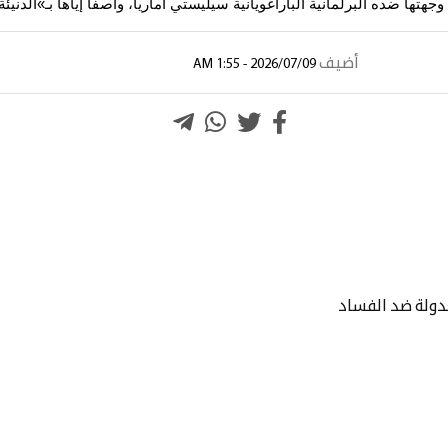
وجهتها ضده البرلمانية الباراغويانية سيليستي أماريا، واصفا إياها بـ»الدني
أضيف
2026/07/09 - 1:55 AM
الدولة ضد الفساد