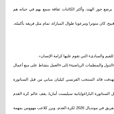
يرضع جوز الهند، وأكثر الكائنات ثقافة سمع بهم في حياته هم
ح. كان متوترا ومرعوبا طوال المباراة، تمام مثل فريقه بأكمله،
قيم والمبادىء التي تقوم عليها كرامة الإنسان
».
 «الدول والمنظمات الرياضية» إلى «العمل بنشاط على منع أعمال
تهدفت قائد المنتخب الفرنسي كيليان مبابي من قبل السناتورة
لسناتورة الباراغوايانية سيليست أماريا. يقف عالم كرة القدم
من جهة اخرى ولطالما لازمت القائد كيليان مبابي انتقادات حول شخصيته الفردانية، غير أن المهاجم الفرنسي لبس ثوب القائد الحقيقي للفريق في مونديال 2026 لكرة القدم، وبرز كلاعب مهووس بمهمة