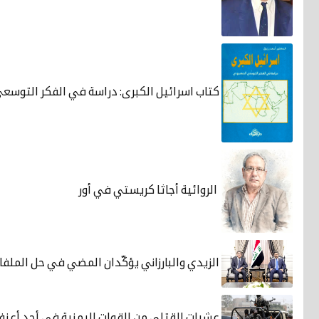
كتاب اسرائيل الكبرى: دراسة في الفكر التوسع
الروائية أجاثا كريستي في أور
الزيدي والبارزاني يؤكّدان المضي في حل الملفا
عشرات القتلى من القوات اليمنية في أحد أعن