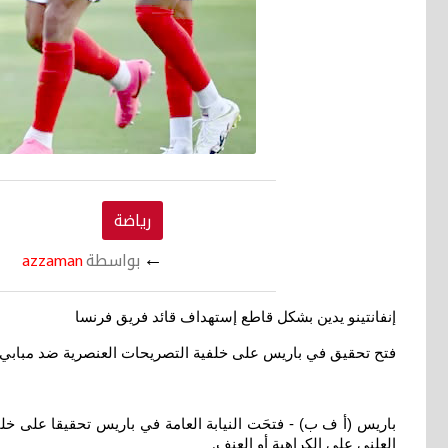
رياضة
←
بواسطة
azzaman
إنفانتينو يدين بشكل قاطع إستهداف قائد فريق فرنسا
فتح تحقيق في باريس على خلفية التصريحات العنصرية ضد مبابي
باريس (أ ف ب) - فتحَت النيابة العامة في باريس تحقيقا على خلف
العلني على الكراهية أو العنف
.