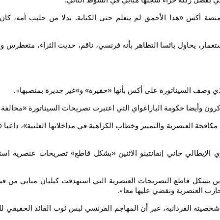
ائي بفضل ركلة جزاء سجلها مبابي في الشوط الثاني
.
نصة أكس «هذا الأحمق لم يتعلم حتى الكتابة. بدلا من حليب أمه، كان 
ار، يحاول يائسا التظاهر بأنه فرنسي، ناقم، حديث الثراء، متغطرس وقبي
 وصف السيناتورة على أكس بأنها «حقيرة» و»غير جديرة بمنصبها
».
ون وأيضا حكومة الباراغواي التي اعتبرت تصريحات السيناتورة «مخالفة لل
افحة العنصرية والتمييز وخطاب الكراهية في مداخلاتها العلنية»، داعيا
ي الإيطالي جاني إنفانتينو الاثنين «بشكل قاطع» تصريحات عنصرية اس
ن بشكل قاطع التصريحات العنصرية التي استهدفت كيليان مبابي من قبل ا
ارب العنصرية ونقضي عليها معا
».