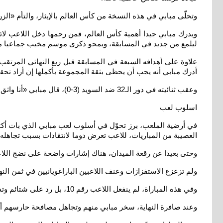
وتحلّى مبابي في هذه النسخة من كأس العالم بالإيثار، والتأم «الز
ليلمع من جديد في المسابقة، ويمحو ذكرى موسم مخيب جماعيا مع
أدرك مبابي أنه يجب أن يحظى بثقة المجموعة بأكملها إن أراد تحقي
وعقب ثنائيته في دور الـ32 ضد السويد (3-0)، قال مبابي «أنا واثق من طريقة لعبي، ومن أين أتيت، وما يجب عليّ القيام به
اسلوب لعب
العصيبة من المباريات، للاعب تعرض دوما لانتقادات بسبب تجاهله 
وحتى بعيدا عن رقعة الميدان، هناك إشارات واضحة على نضج اللاع
ولم تزعزع الاستفزازات وعنف اللاعبين الباراغويانيين في ثمن النهائي (1-0) ثقة مبابي، إذ بدا صامدا رغم لجوء المنافس لكل الوسائل غير المشروعة 
وفي هذه المباراة، لم ينفعل اللاعب رقم 10، بل رد على شتائم وتدخلات الباراغويانيين بابتسامة وسخرية
وعند صافرة النهاية، سخر مبابي منهم وتجاهل مصافحة حارسهم أو