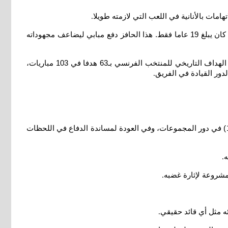
مات بالأنانية في اللعب التي لازمته طويلا
.
ويدرك مبابي جيدا أهمية كأس العالم، فمن رحمها دخل اللاعب لائحة أساطير المسابقة منذ مشاركته الأولى في مونديال روسيا 2018، حين كان يبلغ 19 عاما فقط. هذا الحافز دفع مبابي ليضاعف مجهوداته
علاوة على أهدافه السبعة في المسابقة قبل ربع النهائي المرتقب ضد المغرب، والأرقام التي يسعى لتحطيمها أو حطمها من قبل، إذ أصبح الهداف التاريخي للمنتخب الفرنسي بـ63 هدفا في 103 مباريات،
لدور القيادة في الفريق
.
في أرضية الملعب، برز تحوّل في أسلوب لعب مبابي الذي بات أكثر جماعية، وتجلى هذا في التمريرتين الحاسمتين لديمبيليه ضد النروج (4-1) في دور المجموعات، وفي العودة لمساندة الدفاع في اللحظات
ه
.
.
ه مثل أي قائد حقيقي
.