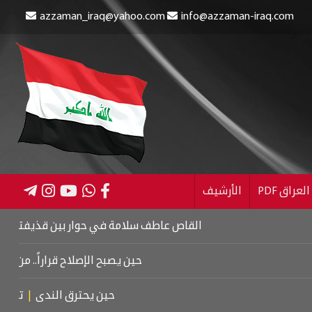
azzaman_iraq@yahoo.com
info@azzaman-iraq.com
عراق PDF
الأرشيف
القاص عاطف سلامة في حوار بين قذيفتين
|
كتاب اسرائيل 
حين يصبح الإصلاح قراراً.. من كربلاء إلى م
حين يحترق الندى
|
تشييع موتسا