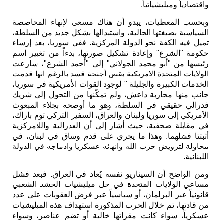
واقتصادياً وميليشياتياً.
وبحسب المعطيات، يبدو أن هناك مسعى لإنهاء المحاصصة
السياسية بصيغتها الحالية، واستبدالها بشكل جديد من السلطة،
تميل فيه الكفة نحو الدولة المركزية. ففي سوريا، بعد إرساء
حكومة "الشرع" وإعادة تشكيل صورتها، بدءاً من تغيير اسم
رئيسها من "أبو محمد الجولاني" إلى "أحمد الشرع"، سارعت
الولايات المتحدة الامريكية بقص أجنحة قسد بالرغم انها قدمت
الخدمات الكبيرة والجليلة " لوجود القوات الأمريكية في سوريا،
جانب منها محاربة داعش، ولم تمكّنها من التحول إلى شريك
فدرالي حقيقي في السلطة، وهو ما أوضحه بجلاء المبعوث
الأمريكي إلى سوريا ولبنان والعراق، السفير التركي توم باراك،
في مقابلة صحفية، حيث أشار إلى أن الفدرالية واللامركزية
أثبتتا فشلهما. وهذا ما يجري على قدم وساق في لبنان، في
محاولة لترويض حزب الله وانهائه عسكريا وادماجه في الدولة
اللبنانية.
ومن الواضح أن السيناريو نفسه يُعاد في العراق. فبعد فشل
مساعي الولايات المتحدة في حل ميليشيات الحشد الشعبي
قانونياً عبر البرلمان، أو سياسياً عبر فرض العقوبات على عدد
من قادتها، تم خلال الحرب المذكورة استهداف هذه الميليشيات
عسكرياً، سواء كانت مقراتها خالية أو تضم عناصر، وسواء