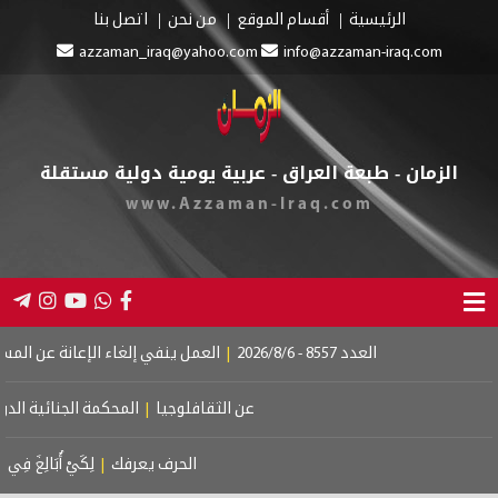
الرئيسية
أقسام الموقع
من نحن
اتصل بنا
azzaman_iraq@yahoo.com
info@azzaman-iraq.com
الزمان - طبعة العراق - عربية يومية دولية مستقلة
www.Azzaman-Iraq.com
العدد 8557 - 2026/8/6
|
العمل ينفي إلغاء الإعانة عن المستفيدين
عن الثقافلوجيا
|
المحكمة الجنائية الدولية..
الحرف يعرفك
|
لِكَيْ أُبَالِغَ فِي حُبِّكِ