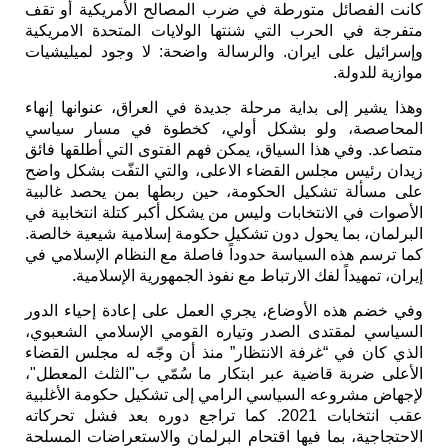
كانت الفصائل متورطة في ضرب المصالح الأمريكية أو تقف
متفرجة في الحرب التي شنتها الولايات المتحدة الامريكية
وإسرائيل على ايران. والرسالة واضحة: لا وجود لميليشيات
موازية للدولة.
وهذا يشير إلى بداية مرحلة جديدة في العراق، عنوانها إنهاء
المحاصصة، ولو بشكل أولي، كخطوة في مسار سياسي
متصاعد. وفي هذا السياق، يمكن فهم الفتوى التي أطلقها فائق
زيدان رئيس مجلس القضاء الاعلى، والتي التفّت بشكل واضح
على مسألة تشكيل الحكومة، حين ربطها بمن يحصد غالبية
الأصوات في الانتخابات وليس من يشكل أكبر كتلة انتخابية في
البرلمان، بما يحول دون تشكيل حكومة إسلامية شيعية خالصة.
كما ترسم هذه السياسة حدوداً فاصلة مع النظام الإسلامي في
إيران، تمهيداً لفك الارتباط مع نفوذ الجمهورية الإسلامية.
وفي خضم هذه الأوضاع، يجري العمل على إعادة إحياء الدور
السياسي لمقتدى الصدر وتياره القومي الإسلامي الشعبوي،
الذي كان في “غرفة الانتظار” منذ أن وجّه له مجلس القضاء
الأعلى ضربة قاضية عبر ابتكار ما سُمّي ب"الثلث المعطل"،
لإجهاض مشروعه السياسي الرامي إلى تشكيل حكومة الأغلبية
عقب انتخابات 2021. كما تراجع دوره بعد فشل تحركاته
الاحتجاجية، بما فيها اقتحام البرلمان والاستعراضات المسلحة