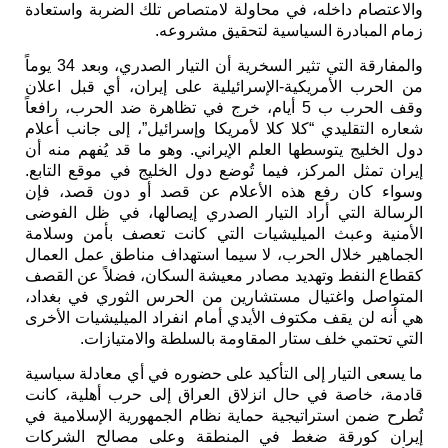
والاعتصام داخله، في محاولة لامتصاص تلك الضربة واستعادة
زمام المبادرة السياسية لتحقيق مشروعه.
والمفارقة التي تثير السخرية أن التيار الصدري، وبعد 34 يوماً
من الحرب الأمريكية-الإسرائيلية على إيران، أي قبل اعلان
وقف الحرب ب
5
أيام، خرج في تظاهرة ضد الحرب، رافعاً
شعاره التقليدي “كلا كلا لأمريكا وإسرائيل”، إلى جانب أعلام
دول الخليج يتوسطها العلم الإيراني. وهو ما قد يُفهم منه أن
إيران تمثل المركز، فيما تُوضع دول الخليج في موقع التابع.
وسواء كان رفع هذه الأعلام عن قصد أو دون قصد، فإن
الرسالة التي أراد التيار الصدري إيصالها، في ظل الفوضى
الأمنية وعبث الميليشيات التي كانت تعصف بأمن وسلامة
الجماهير خلال الحرب، لا سيما استهداف مناطق عمل العمال
كقطاع النفط وتهديد مصادر معيشة السكان، فضلاً عن القصف
المتواصل واغتيال مستشارين من الحرس الثوري في بغداد،
هي أنه لن يقف مكتوف الأيدي أمام انفراد الميليشيات الأخرى
التي تحتمي خلف ستار المقاومة بالسلطة والامتيازات.
ما يسعى التيار إلى التأكيد على حضوره في أي معادلة سياسية
قادمة، خاصة في حال انزلاق العراق إلى حرب أهلية، كانت
تُطرح ضمن استراتيجية حماية نظام الجمهورية الإسلامية في
إيران كورقة ضغط في المنطقة وعلى مصالح الشركات