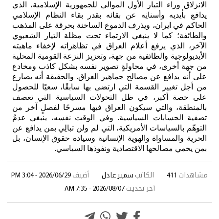
الانزلاق وراء التيار الأول الموالي للجمهورية الإسلامية، الذي
يدافع بأيديه وأسنانِه عن بقائه بقدر بقاء النظام الإسلامي
الحاكم في ايران، ويذرف الدموع الساخنة بحرقة على المذهب
والطائفة؛ كما لا ينبغي الارتماء تحت مظلة التيار الشعبوي
الآخر، الذي يرفع أعلام العراق في تظاهراته لإخفاء ماهيته
الأيديولوجية والطائفية من جهة، وتعزيز النزعة القومية المحلية
من جهة أخرى، في محاولةٍ تصوير نفسه بشكل كاذب ومخادع
على أنه يدافع عن مصالح جماهير العراق. والحقيقة أنه يصارع
من أجل تغيير القسمة التي ارتضى بها سابقًا، سعيًا للحصول
على حصة أكبر، في ظل التحولات السياسية التي تعصف
بالمنطقة، والتي سيكون العراق فيها مسرحًا لفصلٍ آخر من
تصفية الحسابات السياسية. وفي الوقت نفسه، ينبغي عدمُ
التوهّم بالسياسات الأمريكية، التي لم ولن تبالِي بمن يدافع عن
الحرية والمساواة والهوية الإنسانية وسيادة حقوق الإنسان، بل
بمن يحمي مصالحها الاقتصادية ونفوذها السياسي.
مشاهدات
411
الكاتب
سمير عادل
أضيف
2026/06/29 - 3:04 PM
آخر تحديث
2026/08/07 - 7:35 AM