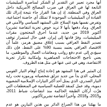
أنها مجرد تعبير عن التقدير أو الشكر لمناصرة الميليشيات
التابعة لها في العراق في ضرب المصالح الأمريكية داخل
العراق وفي المنطقة. إذ إن هذا القرار جاء نتيجة إدراك تلك
القيادة أن الميليشيات الموجودة لا تمتلك أي حاضنة اجتماعية،
وتفرض نفسها بقوة السلاح على المشهد السياسي والأمني في
العراق. وماد دفعها بأنها لا تريد خوض تجربة انتفاضة تشرين/
أكتوبر 2019 من جديد، عندما أحرق المحتجون مقرات
الميليشيات، وفرّ قادتها إلى إيران. ففي حال استمرار توقف
تصدير النفط العراقي بسبب إغلاق مضيق هرمز، علماً أن
الاقتصاد العراقي يعتمد بنسبة 90% على النفط، فإن ذلك
سيؤدي إلى عدم دفع رواتب ومعاشات العمال والموظفين، ما
يعني تأجيج الاحتجاجات الجماهيرية وإمكانية تكرار تجربة
الانتفاضة، وهي في غنى عنها في مثل هذه الظروف.
إن المثير في هذا المشهد هو إعادة إنتاج أوهام التيار القومي
المحلي، الذي بدأ من جديد تنزلق شخصياته ورموزه تحت راية
التيار الصدري، الذي يمثل أحد أكثر التيارات الإسلامية الشعبوية
دموية، وقد عمل كمنقذ للعملية السياسية في المنعطفات التي
هزّت أركان الطبقة الحاكمة منذ انتفاضات شباط 2011،
و2015، و2018، وأخيراً انتفاضة تشرين/أكتوبر.
ما يهمّنا من هذا الصراع الدائر بين هذين التيارين هو عدم