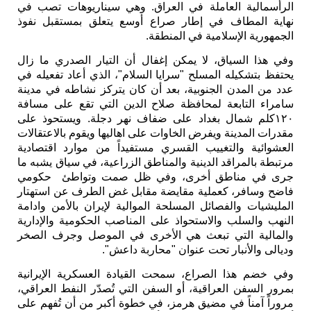
الرأسمالية العاملة في العراق. وهي سيناريوهات تصب في
نهاية المطاف في إطار صراع أوسع يتعلق بمستقبل نفوذ
الجمهورية الإسلامية في المنطقة.
وفي هذا السياق، لا يمكن إغفال أن التيار الصدري ما زال
يحتفظ بتشكيله المسلح "سرايا السلام"، الذي أعاد تفعيله في
عدد من المدن الجنوبية، بعد أن كان يتركز نشاطه في مدينة
سامراء التابعة لمحافظة صلاح الدين التي تقع على مسافة
١٢٠كلم شمال بغداد على ضفاف نهر دجلة. ويستحوذ على
مقدرات المدينة ويفرض الخاوات على اهاليها ويقوم بالاعتقالات
العشوائية والتغييب القسري مستفيداً من موارد اقتصادية
مرتبطة بالمراقد الدينية والمناطق الزراعية، في سياق يشبه ما
جرى في مناطق أخرى، وفي ظل صمت وتواطئ حكومي
فاضح وسافر، كعملية مقايضة مقابل غض الطرف عن استهتار
المليشيات والفصائل المسلحة الموالية لإيران بالأمن وادامة
النهب والسلب والاستحواذ على المناصب الحكومية والإدارية
والمالية التي تبعث هي الأخرى في الموصل وجرف الصخر
وديالى والأنبار تحت عنوان "محاربة داعش".
وفي خضم هذا الصراع، سمحت القيادة العسكرية الإيرانية
بمرور السفن العراقية، أو السفن التي تُصدّر النفط العراقي،
مروراً آمناً في مضيق هرمز، في خطوة أكبر من أن تُفهم على