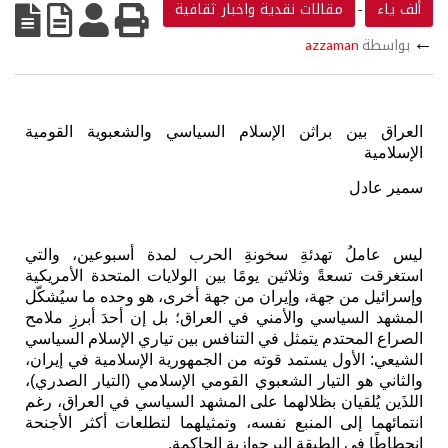
ألف ياء
مقالات نقدية واخبار ثقافية
-
←
بواسطة
azzaman
العراق بين براثن الإسلام السياسي والشعبوية القومية
الإسلامية
سمير عادل
ليس عاملُ تهدئةِ سخونةِ الحرب لمدة أسبوعين، والتي
استغرقت تسعةً وثلاثين يومًا بين الولايات المتحدة الأمريكية
وإسرائيل من جهة، وإيران من جهة أخرى، هو وحده ما سيُشكّل
المشهد السياسي والأمني في العراق؛ بل إن أحدَ أبرزِ ملامح
الصراع المحتدم يتمثل في التنافس بين تياري الإسلام السياسي
الشيعي: الأول يستمد قوته من الجمهورية الإسلامية في إيران،
والثاني هو التيار الشعبوي القومي الإسلامي (التيار الصدري)،
اللذَين يُلقيان بظلالهما على المشهد السياسي في العراق، رغم
انتمائهما إلى المنبع نفسه، وتمثيلهما لتطلعات أكثر الأجنحة
انحطاطًا في الطبقة البرجوازية الحاكمة.