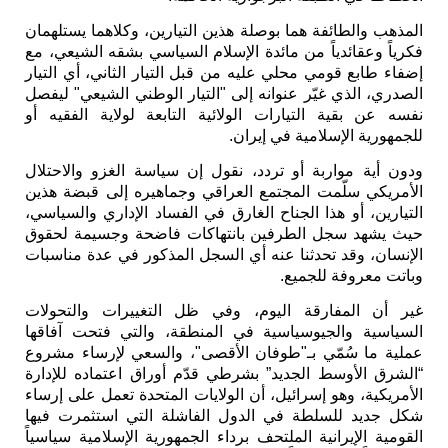
المذهب والطائفة هما بوصلة هذين التيارين، وكلاهما يستلهمان
فكرياً وعقائدياً من مائدة الإسلام السياسي بشقه الشيعي، مع
إضفاء طابع قومي محلي عليه من قبل التيار الثاني، أي التيار
الصدري، الذي غيّر عنوانه إلى "التيار الوطني الشيعي" ليفصل
نفسه عن بقية التيارات الولائية التابعة لولاية الفقيه أو
للجمهورية الإسلامية في إيران.
ودون أية مواربة أو تردد، نقول إن سياسة الغزو والاحتلال
الأمريكي سلّمت المجتمع العراقي وجماهيره إلى قبضة هذين
التيارين، أو هذا الجناح الغارق في الفساد الإداري والسياسي،
حيث يشهد سجل الطرفين بانتهاكات فاضحة وجسيمة لحقوق
الإنسان، وقد تحدثنا عنه أي السجل المذكور في عدة مناسبات
وباتت معروفة للجميع.
غير أن المفارقة اليوم، وفي ظل التغييرات والتحولات
السياسية والجيوسياسية في المنطقة، والتي فتحت آفاقها
عملية ما سُمّي بـ"طوفان الأقصى"، والسعي لإرساء مشروع
“الشرق الأوسط الجديد” بشرطي قدّم أوراق اعتماده للإدارة
الأمريكية، وهو إسرائيل، أن الولايات المتحدة تعمل على إرساء
شكل جديد للسلطة في الدول الفاشلة التي استثمرت فيها
القومية الإيرانية الملتحف برداء الجمهورية الإسلامية سياسياً