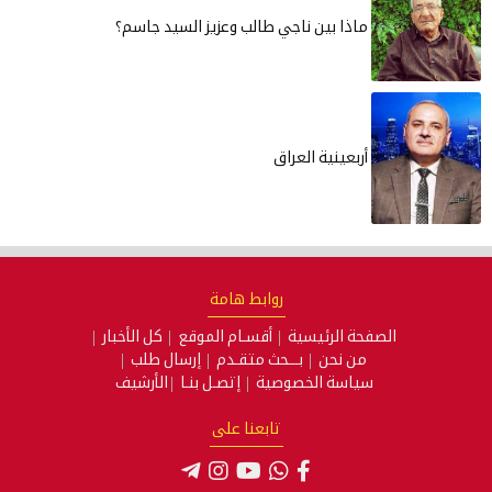
ماذا بين ناجي طالب وعزيز السيد جاسم؟
أربعينية العراق
روابط هامة
الصفحة الرئيسية
أقسـام الموقع
كل الأخبار
من نحن
بـــحث متقـدم
إرسال طلب
سياسة الخصوصية
إتصـل بنـا
الأرشيف
تابعنا على