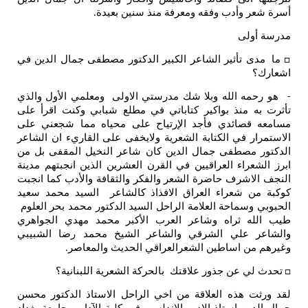
أسرة شعر وأدب وفقه ومعرفة منذ سنين بعيدة
.
مدرسة أولى
ما مدى تأثير الشاعر الكبير الدكتور مصطفى جمال الدين في
□
اشعارك؟
هو رحمه الله وبلا شك مدرستي الاولى ومعلمي الأول والذي
-
تأثرت به منذ بواكير كتاباتي في مطلع شبابي وكنت اقرأ على
مسامعه قصائدي فأجد الإرتياح على محياه مما شجعني على
الاستمرار في الكتابة الشعرية ولايخفى على القاريء ان الشاعر
الدكتور مصطفى جمال الدين كان شاعر النخيل المقفى بل من
ابرز الشعراء العراقيين في القرن العشرين الذين انجبتهم مدينة
النجف الاشرف حاضرة الشعر والفكر والثقافة والأدب كما انجبت
كوكبة من شعراء العراق الافذاذ كالشاعر السيد محمد سعيد
الحبوبي وسماحة العلامة الراحل السيد الدكتور محمد بحر العلوم
طيب الله ثراه وشاعر العرب الأكبر محمد مهدي الجواهري
والشاعر علي الشرقي والشاعر الشيخ محمد رضا الشبيبي
وغيرهم من اساطين الشعرالعراقي الحديث والمعاصر
.
تحدث لي عن جذور علاقتك بالحركة الشعرية اللبنانية؟
□
لقد ورثت هذه العلاقة من اخي الراحل الاستاذ الدكتور محسن