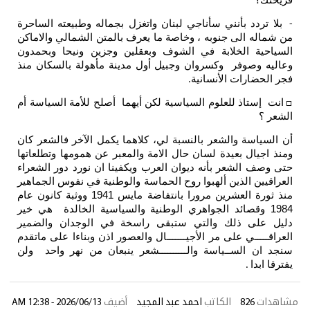
قريحتك؟
بلا تردد بأنني سأناجي لبنان واتغزل بجماله وطبيعته الساحرة
-
من شماله الى جنوبه ، وخاصة ما يعرف بالمتن الشمالي والاماكن
السياحية الخلابة في الشوف وبعقلين وجزين ونيحا وبحمدون
وعاليه وصوفر وكسروان وجبيل أول مدينة مأهولة بالسكان منذ
فجر الحضارات الأنسانية
.
انت إستاذ للعلوم السياسية لكن أيهما أصلح للأمة السياسة أم
□
الشعر ؟
أن السياسة والشعر بالنسبة لي، كلاهما يكمل الآخر فالشعر كان
ومنذ اجيال بعيدة لسان حال الامة والمعبر عن همومها وتطلعاتها
حتى وصف الشعر بأنه ديوان العرب ويكفينا ان نورد دور الشعراء
العراقيين الذين ألهبوا روح الحماسة والوطنية في نفوس الجماهير
منذ ثورة العشرين مرورا بانتفاضة مايس 1941 ووثبة كانون عام
1984 وقصائد الجواهري الوطنية والسياسية الخالدة هي خير
دليل على ذلك والتي ستبقى راسخة في الوجدان والضمير
العراقـــــي على مر الأجيـــــــال والعصور اذن وبناءا على ماتقدم
سنجد ان الســياسة والــــــــــشعر ينبعان من نهر واحد ولن
يفترقا ابدا
.
مشاهدات
826
الكاتب
احمد عبد المجيد
أضيف
2026/06/13 - 12:38 AM