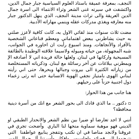
النجف، بمعرفة عميقة باستاذ العلوم السياسية جبار جمال الدين،
واكتشفت في سيرته غنى الشعر وثراء الانتماء الى اسرة جمال
الدين العريقة والى تراث مدينة النجف، الذي ينهل الدكتور جبار
منه معارفه ويغذي مدركات عقله وينمي مهاراته الأدبية
.
مضت ثلاث سنوات منذ لقائي الاول به، كانت كافية لأعزز صلتي
به حيث يشاطرني ببعض اهتماماتي ومعظم قناعاتي الشخصية
بالأفراد والأتجاهات. ومنذ اسبوع رأيت ان احاوره في الجوانب،
شبه المجهولة، من حياته وميوله ولاسيما علاقته الوطيدة بالطائفة
المسيحية واركانها في لبنان. ولعلها حالة فريدة اني لا أصادفه الإ
ويمطرني ببلاغات عن آخر رسائلة مع لبنان. وذكرياته المستخلصة
من زياراته الكثيرة الى بيروت وجبالها وبحرها، حتى اني رأيته
لبناني الهوى بامتياز نجفي الهوية الانسانية حتى انه رثى زعماء
دول اجنبية حزناً على رحيلهم
.
هنا جانب من هذا الحوار
:
دكتور .. ما الذي قادك الى بحور الشعر مع انك من أسرة دينية
□
محافظة؟
أنني لا اجد تعارضا او ضيرا بين نظم الشعر والانحدار الطبقي او
الديني فهو موهبة سماوية منحها لنا الباري وأضحت تجري في
عروقنا ولانجد مناصا في ان نكتب وتتفجر ينابيع عواطفنا التي
نترجمها الى قصائد واحاسيس وافكار وأسرتنا آل جمال الدين