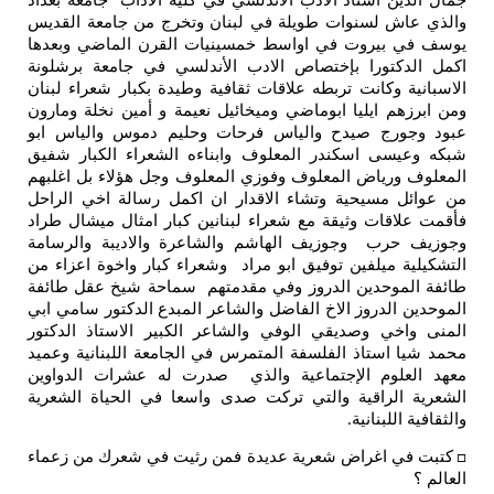
جمال الدين استاذ الادب الاندلسي في كلية الآداب جامعة بغداد
والذي عاش لسنوات طويلة في لبنان وتخرج من جامعة القديس
يوسف في بيروت في اواسط خمسينيات القرن الماضي وبعدها
اكمل الدكتورا بإختصاص الادب الأندلسي في جامعة برشلونة
الاسبانية وكانت تربطه علاقات ثقافية وطيدة بكبار شعراء لبنان
ومن ابرزهم ايليا ابوماضي وميخائيل نعيمة و أمين نخلة ومارون
عبود وجورج صيدح والياس فرحات وحليم دموس والياس ابو
شبكه وعيسى اسكندر المعلوف وابناءه الشعراء الكبار شفيق
المعلوف ورياض المعلوف وفوزي المعلوف وجل هؤلاء بل اغلبهم
من عوائل مسيحية وتشاء الاقدار ان اكمل رسالة اخي الراحل
فأقمت علاقات وثيقة مع شعراء لبنانين كبار امثال ميشال طراد
وجوزيف حرب وجوزيف الهاشم والشاعرة والاديبة والرسامة
التشكيلية ميلفين توفيق ابو مراد وشعراء كبار واخوة اعزاء من
طائفة الموحدين الدروز وفي مقدمتهم سماحة شيخ عقل طائفة
الموحدين الدروز الاخ الفاضل والشاعر المبدع الدكتور سامي ابي
المنى واخي وصديقي الوفي والشاعر الكبير الاستاذ الدكتور
محمد شيا استاذ الفلسفة المتمرس في الجامعة اللبنانية وعميد
معهد العلوم الإجتماعية والذي صدرت له عشرات الدواوين
الشعرية الراقية والتي تركت صدى واسعا في الحياة الشعرية
والثقافية اللبنانية
.
كتبت في اغراض شعرية عديدة فمن رثيت في شعرك من زعماء
□
العالم ؟