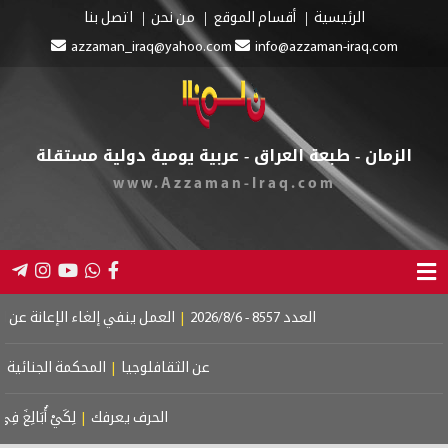
الرئيسية
أقسام الموقع
من نحن
اتصل بنا
azzaman_iraq@yahoo.com
info@azzaman-iraq.com
الزمان - طبعة العراق - عربية يومية دولية مستقلة
www.Azzaman-Iraq.com
العدد 8557 - 2026/8/6
|
العمل ينفي إلغاء الإعانة عن المستف
عن الثقافلوجيا
|
المحكمة الجنائية الدول
الحرف يعرفك
|
لِكَيْ أُبَالِغَ فِي حُبِّك