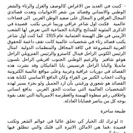
كتبت في العديد من الاغراض كالوصف والغزل والرثاء والشعر
-
الوطني والانساني وقصائد من شعر الاخوانيات وتعدت قصائدي
المجال العراقي و المجال على صعيد الوطن العربي الى فضاءات
عالمية فكنت اول شاعر عراقي وربما عربي يكتب قصيدة في
الذكرى المئوية للمذابح والإبادة الجماعية التي تعرض لها الشعب
الأرمني في ظل الهيمنة العثمانية عام 1915 كما كنت أول شاعر
يكتب قصائد رثاء في شخصيات عالمية كانت تقف داعمة للحقوق
العربية المشروعة في كافة المحافل والمنظمات الدولية امثال
الرئيس الكوبي الراحل فيدال كاسترو والرئيس الفنزويلي الراحل
هوغو شافيز والزعيم الوطني الجنوب افريقي الراحل نلسون
مانديلا والبابا الراحل فرنسيس بابا الفاتيكان وقد نشرت هذه
القصائد في دوريات عراقية وعربية وعلى مواقع عالمية الكترونية
ونالت اعجاب الكثير من القراء وكان الدافع الاساسي لكتابة هذه
القصائد هو شعوري ورغبتي بأن ارد الجميل ولو بجزء يسير لهذه
الشخصيات العالمية التي ساندت الحق العربي بدافع انساني
واخلاقي رغم سطوة الهيمنة والغطرسة الامبريالية التي تقف بقوة
بوجه كل من يناصر قضايانا العادلة
.
طبيعة ساحرة
لو ترك لك الخيار كي تحلق عاليا في عوالم الشعر وتكتب
□
قصيدة ،فما هي الاماكن الاثيرة الى قلبك والتي تنطلق فيها