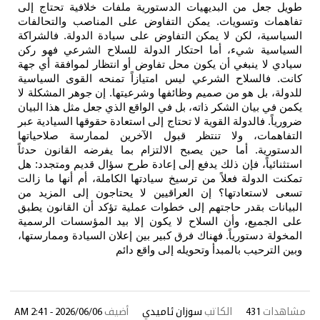
طويل جعل من البديهيات الدستورية ملفات خلافية تحتاج إلى
تفاهمات وتسويات. يمكن التفاوض على المناصب والتحالفات
السياسية، لكن لا يمكن التفاوض على سيادة الدولة. فالشراكة
السياسية شيء، أما احتكار الدولة للسلاح الشرعي فهو ركن
سيادي لا ينبغي أن يكون محل تفاوض أو انتظار لموافقة أي جهة
كانت. فالسلاح الشرعي ليس امتيازاً تمنحه القوى السياسية
للدولة، بل هو من صميم وظائفها وشرعيتها. إن جوهر المشكلة لا
يكمن في بيان الشكر ذاته، بل في الواقع الذي جعل مثل هذا البيان
ضرورياً. فالدولة القوية لا تحتاج إلى استعادة حقوقها السيادية عبر
التفاهمات، ولا تنتظر قبول الآخرين لممارسة صلاحياتها
الدستورية. أما حين يصبح الالتزام بما يفرضه القانون حدثاً
استثنائياً، فإن ذلك يدفع إلى إعادة طرح سؤال قديم ومتجدد: هل
تمكنت الدولة فعلاً من ترسيخ سيادتها الكاملة، أم أنها ما زالت
تسعى لاستعادتها؟ إن العراقيين لا يحتاجون إلى المزيد من
البيانات بقدر حاجتهم إلى خطوات عملية تؤكد أن القانون يطبق
على الجميع، وأن السلاح لا يكون إلا بيد المؤسسات الرسمية
المخولة دستورياً. فهناك فرق كبير بين إعلان السيادة وممارستها،
وبين الترحيب بالمبدأ وتحويله إلى واقع دائم
مشاهدات
431
الكاتب
سوزان ئاميدي
أضيف
2026/06/06 - 2:41 AM