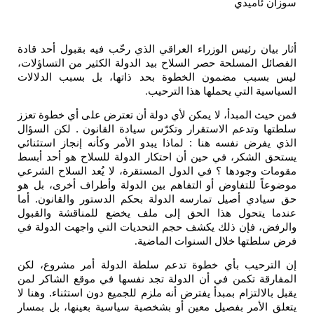
سوزان ئاميدي
أثار بيان رئيس الوزراء العراقي الذي رحّب فيه بقبول أحد قادة
الفصائل المسلحة حصر السلاح بيد الدولة الكثير من التساؤلات،
ليس بسبب مضمون الخطوة بحد ذاتها، بل بسبب الدلالات
السياسية التي يحملها هذا الترحيب
.
فمن حيث المبدأ، لا يمكن لأي دولة أن تعترض على أي خطوة تعزز
سلطتها وتدعم الاستقرار وتكرّس سيادة القانون . لكن السؤال
الذي يفرض نفسه هنا : لماذا يبدو الأمر وكأنه إنجاز استثنائي
يستحق الشكر، في حين أن احتكار الدولة للسلاح هو أحد أبسط
مقومات وجودها ؟ في الدول المستقرة، لا يُعد السلاح الشرعي
موضوعاً للتفاوض أو التفاهم بين الدولة وأطراف أخرى، بل هو
حق سيادي أصيل تمارسه الدولة بحكم الدستور والقانون. أما
عندما يتحول هذا الحق إلى ملف يخضع للمناقشة والقبول
والرفض، فإن ذلك يكشف حجم التحديات التي واجهت الدولة في
فرض سلطتها خلال السنوات الماضية
.
إن الترحيب بأي خطوة تدعم سلطة الدولة أمر مشروع، لكن
المفارقة تكمن في أن الدولة تجد نفسها في موقع الشاكر لمن
يقبل بالالتزام بمبدأ يفترض أنه ملزم للجميع دون استثناء. وهنا لا
يتعلق الأمر بفصيل معين أو بشخصية سياسية بعينها، بل بمسار