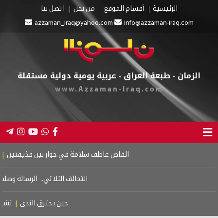
الرئيسية
أقسام الموقع
من نحن
اتصل بنا
azzaman_iraq@yahoo.com
info@azzaman-iraq.com
الزمان - طبعة العراق - عربية يومية دولية مستقلة
www.Azzaman-Iraq.com
القاص عاطف سلامة في حوار بين قذيفتين
|
كتاب 
التحالف الثلاثي.. الرسالة وصلت
|
ح
حين يحترق الندى
|
تشييع 