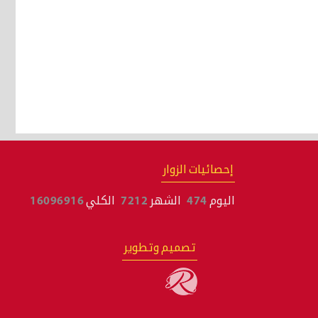
إحصائيات الزوار
اليوم
474
الشهر
7212
الكلي
16096916
تصميم وتطوير