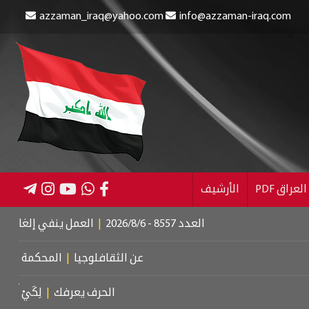
azzaman_iraq@yahoo.com
info@azzaman-iraq.com
عراق PDF
الأرشيف
العدد 8557 - 2026/8/6
|
العمل ينفي إلغاء الإعانة عن ا
عن الثقافلوجيا
|
المحكمة الجنائية الد
الحرف يعرفك
|
لِكَيْ أُبَالِغَ فِي حُ