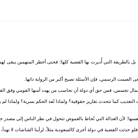
، بل بالطريقة التي أُديرت بها القضية كلها؛ فحتى أخطر المتهمين يبقى له
غى الصمت الرسمي، فإن الأسئلة تصبح أكبر من الرواية ذاتها
.
 أعمال تجسس، فمن حق أي دولة أن تحاسب من يهدد أمنها القومي وفق القا
لتعذيب كما تتحدث تقارير حقوقية؟ ولماذا نُفذ الحكم بسرية؟ ولماذا لم
 نفسها؛ لأن العدالة التي تُحاط بالغموض تتحول في نظر الناس إلى مصدر 
و حدثت القضية في دولة أخرى كالسعودية مثلاً، لرأينا الشاشات لا تهدأ،