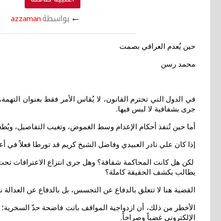
←
بواسطة
azzaman
حين يُعدم العراقي بصمت
محمد رسن
في الدول التي تحترم القانون، لا يُقاس الأمر فقط بعنوان التهمة
جرى بشفافية لا لبس فيها
.
أما حين تُنفذ أحكام الإعدام وسط الغموض، وتغيب التفاصيل، ويُط
إذا كان علي نادر العبيدي وفاضل الشيخ كريم قد تورطا فعلاً في
لكن هل كانت المحاكمة شفافة؟ وهل جرى انتزاع الاعترافات تحت ا
يطالب بكشف الحقيقة كاملة؟
القضية هنا لا تتعلق بالدفاع عن التجسس، بل بالدفاع عن العدالة
الأخطر من ذلك، أن ازدواجية المواقف باتت فاضحة حدّ السخرية؛ فل
الإلكتروني غضباً وصراخاً
.