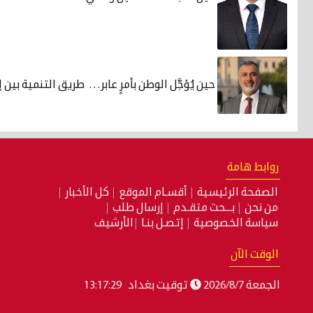
حين يُؤجَّل الوطن بأمرٍ عابر… طريق التنمية بين إ
روابط هامة
الصفحة الرئيسية
أقسـام الموقع
كل الأخبار
من نحن
بـــحث متقـدم
إرسال طلب
سياسة الخصوصية
إتصـل بنـا
الأرشيف
الوقت الآن
الجمعة 2026/8/7
توقيت بغداد
13:17:30