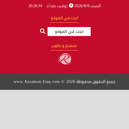
توقيت بغداد
20:26:34
بحث في الموقع
تصميم وتطوير
www.Azzaman-Iraq.com © 2026
ة