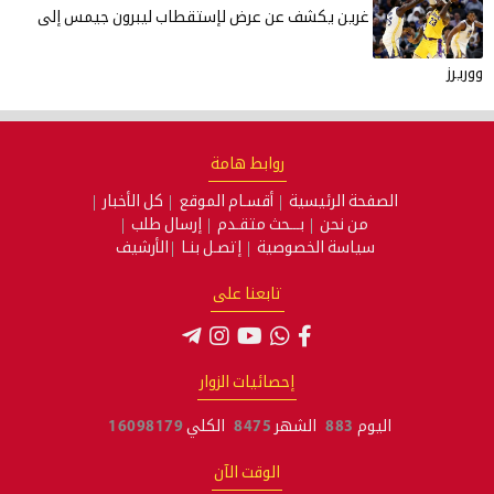
عن عرض لإستقطاب ليبرون جيمس إلى
روابط هامة
ة
أقسـام الموقع
كل الأخبار
ـــحث متقـدم
إرسال طلب
وصية
إتصـل بنـا
الأرشيف
تابعنا على
إحصائيات الزوار
هر
8475
الكلي
16098179
الوقت الآن