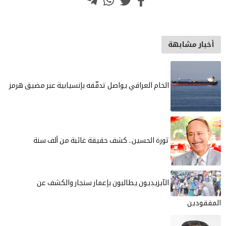
قي يواصل تدفّقه بإنسيابية عبر مضيق هرمز
ن.. كشف حقيقة غائبة من ألف سنة
يطالبون بإعمار سنجار والكشف عن