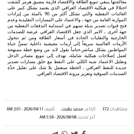
طاقة والاقتصاد فازمة مضيق هرمز كشفت
صاد العراقي الذي يعتمد بشكل كبير على
العائدات النفطية والتي تشكل أكثر من 90 بالمئة من إيرادات
 والاعتماد على المسارات التقليدية وعدم
تسهم في استدامة التدفقات النفطية من
جعل الاقتصاد العراقي عرضة للصدمات
حادة في أسعار الطاقة ومن ثم تتحول
 إلى أزمات معيشية داخلية تمسُّ حياة
تاماً نقول لابد من وضع خطة ممنهجة
املة، تهدف إلى تنويع مصادر الدخل
كلي على النفط مع خلق مسارات تصدير
الخطة ستعمل بلا شك على تقليل حدَّة
مرونة الاقتصاد العراقي
.
حمد بهجت
أضيف
2026/04/11 - 2:01 AM
يث
2026/08/08 - 5:58 AM