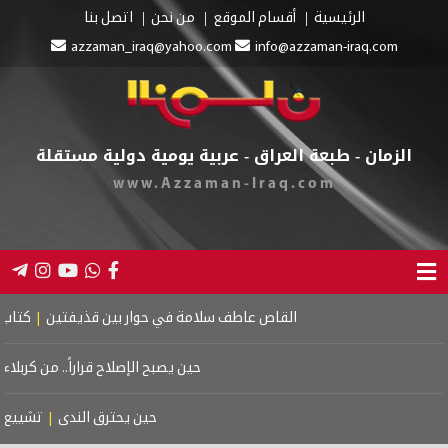
م الموقع
من نحن
اتصل بنا
azzaman_iraq@yahoo.com
in
اق - عربية يومية دولية مستقلة
www.Azzaman-Ir
سلامة في حوار بين قذيفتين
|
كتاب اسرائيل الكبرى: دراسة في الفكر الت
حين يصبح الإصلاح قراراً.. من كربلاء إلى معركة الدولة ضد الفساد
|
زيارة
حين يحترق الندى
|
تشييع موتسارت
|
الحرف يعرفك
|
لِكَيْ أُبَ