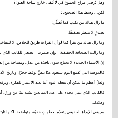
وهل تُرضي مزاج الجموع كي لا تُلقى خارج ساحة الضوء؟
:
لكن… وسط هذا الضجيج،
:
ما زال هناك من يكتب كما يُصلّي
.
بصدقٍ لا ينتظر تصفيقًا
وما زال هناك من يقرأ كما لو أن القراءة طريقٌ للخلاص، لا للتفاخر
وما زالت الصحافة الحقيقية – وإن ضمرت – تصغي للكاتب الذي يصنع 
إنّ الأسماء الجديدة لا تحتاج سوى نافذة من عدل، ومساحة من إ
فالموهبة التي تُقمع اليوم ستعود غدًا بنصٍّ يوقظ حجرًا، وتاريخُ 
ولعلّ أعظم ما يمكن أن نفعله اليوم أننا نعيد الاعتبار للفكرة، ونر
فالكاتب الذي يبني مجده على عدد المتابعين يشبه بيتًا من ورق، أم
…
وهكذا
سيبقى الإبداع الحقيقي يتقدّم بخطواتٍ خفيّة، متواضعة، لكنها ثابتة