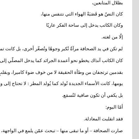
بظلال المتابعين،
كان النصّ هو قَصَبَةُ الهواء التي نتنفس منها،
وكان الكاتب يدخل إلى ساحة الفكر عاريًا
.
إلّا من لغته
لم تكن في يد الصحافة مرآةٌ تُكبر وجوهًا وتُصغّر أخرى، بل كانت ت
كان الكاتب آنذاك يخطو نحو أعمدة الجرائد كما يدخل المصلّي إلى
بقدمين ترتجفان من وطأة الحقيقة لا من خوف ضوءَ كاميرا، وبقلب
يومها، كانت الأسماء الجديدة تُولد كما يُولد المطر : لا تحتاج إلى
.
بل يكفي أن تكون صافية لتُسمَع
:
أمّا اليوم
.
فقد انقلبت المعادلة
صارت الصحافة – أو ما تبقى منها – تبحث عمّن يلمع في الواجهة، ل