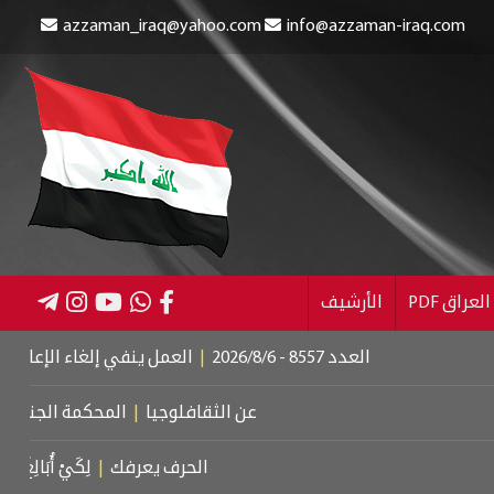
azzaman_iraq@yahoo.com
info@azzaman-iraq.com
عراق PDF
الأرشيف
العدد 8557 - 2026/8/6
|
العمل ينفي إلغاء الإعانة عن المستفيدين
|
عن الثقافلوجيا
|
المحكمة الجنائية الدولية.. 
الحرف يعرفك
|
لِكَيْ أُبَالِغَ فِي حُبِّكِ
|
ل