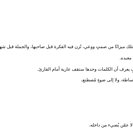
متلك ميزانًا من صمتٍ ووعي، تُزن فيه الفكرة قبل صاحبها، والجملة قبل شهر
.
 معبده
.
ٍ يعرف أن الكلمات وحدها ستقف عارية أمام القارئ
 وساطة، ولا إلى ضوءٍ مُصطنع،
.
ا عمّن يُضيء من داخله