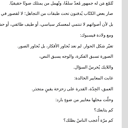
.
تُلمّع مَن له جمهور مُعدّ سلفًا، وتُهمل من يمتلك صوتًا حقيقيًا
صار بعض الكتّاب يُدفنون تحت طبقات من التجاهل؛ لا لقصور في 
بل لأن أصواتهم لا تنتمي لمعسكر سياسي، أو طيف طائفي، أو حشد
:
ومع ولادة فيسبوك
.
تغيّر شكل الحوار. لم نعد نُحاور الأفكار، بل نُحاور الصور
الصورة تسبق الفكرة، والوجه يسبق النص،
.
واللايك يُخرسُ السؤال
:
غابت المعايير الخالدة
.
العمق، الجِدّة، القدرة على زحزحة يقينٍ متجذر
:
وحلّت محلها معايير من ضوءٍ بارد
كم يتابعك؟
كم مرّة أُعجب الناسُ بظلك؟