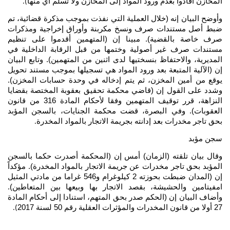
المخازن أفادوا بعدم ورود المواد إلى المخازن ولا تسلم أي منها
).
وأوضح البيان إنه (خلال العملية التي نفذت بموجب مذكرة قضائية، تم
ضبط أصل مستندات صرف ونسخ مكربنة وأوراق إخراجية ومذكرات
صرف خاصة بالقضية). مبينا إن (المتهمين أقدموا على تنظيم
مستندات صرف غير أصولية وختمها من قبل الرقابة الداخلية في
المديرية، والاحتفاظ بنسختيها لدى اثنين من المتهمين). وتابع البيان
إن (الآلية المتبعة بعد ورود المواد هي تسجيلها بموجب مستند تحويل
يوقع من أمين المخزن، ثم يتم إدخاله في وحدة حسابات المخزن).
وشدد على القول إن (قاضي محكمة تحقيق بعقوبة المختصة بقضايا
النزاهة، قرر توقيف المتهمين وفقا لأحكام المادة 316 من قانون
العقوبات). وفي البصرة، قضت محكمة الجنايات، بالسجن المؤبد
بحق تاجر مخدرات بعد إدانته بجريمة الاتجار بالمواد المخدرة
.
سجن مؤبد
وقال بيان تلقته (الزمان) أمس إن (المحكمة أصدرت حكما بالسجن
المؤبد بحق تاجر مخدرات عن جريمة الاتجار بالمواد المخدرة). مؤكداً
إن (المدان ضبطت بحوزته 2 كيلوغرام و546 غراما من مادتي المثيل
امفيتامين والحشيشة، بقصد الاتجار بها وبيعها بين المتعاطين).
وأضاف البيان إن (الحكم صدر بحق المتهم، استنادا إلى أحكام المادة
27 أولا من قانون المخدرات والمؤثرات العقلية رقم 50 لسنة 2017
).