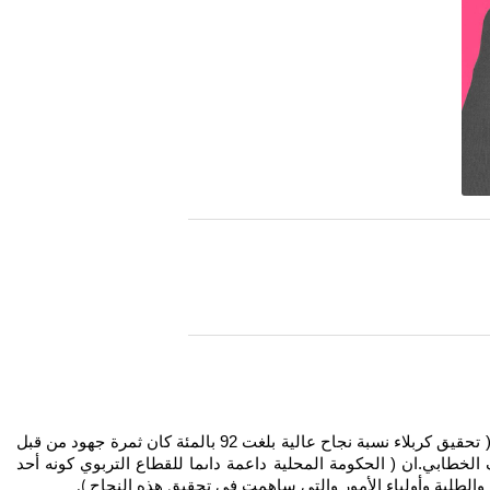
حققت محافظة كربلاء نسبة عالية في نتائج الامتحانات النهائية للسادس ابتدا ئي حيث بلغت 92 بالمئة. وأكد المحافظ نصيف جاسم الخطابي. أن ( تحقيق كربلاء نسبة نجاح عالية بلغت 92 بالمئة كان ثمرة جهود من قبل
ف الخطابي.ان ( الحكومة المحلية داعمة داىما للقطاع التربوي كونه أحد
اء والطلبة وأولياء الأمور والتي ساهمت في تحقيق هذه النجاح
).