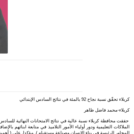
كربلاء تحقّق نسبة نجاح 92 بالمئة في نتائج السادس الإبتدائي
كربلاء-محمد فاضل ظاهر
الملاكات التعليمية ودور أولياء الأمور التلاميذ في متابعة ابنائهم با
المحاور الرئيسة في بناء الإنسان وصناعة مستقبله ). مؤكدا. على ( أهمية 