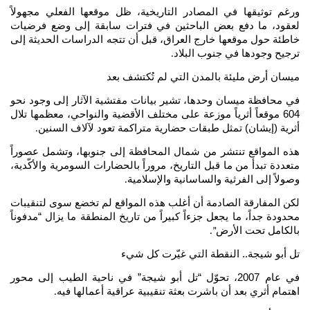
ورغم توثيقها في المصادر التاريخية، ظل موقعها الفعلي مجهولاً
لعقود، ما دفع بعض الباحثين في فترات سابقة إلى وضع فرضيات
خاطئة حول موقعها خارج العراق، قبل أن تتجه الدراسات الحديثة إلى
ترجيح وجودها في جنوب البلاد
.
ميسان أرض مليئة بالمدن التي لم تُكتشف بعد
في محافظة ميسان وحدها، تشير بيانات مفتشية الآثار إلى وجود نحو
604 موقعاً أثرياً موزعة على مختلف الأقضية والنواحي، معظمها تلال
أثرية (إيشان) تمثل طبقات حضارية متراكمة تعود لآلاف السنين
.
هذه المواقع تنتشر من شمال المحافظة إلى جنوبها، وتشمل عصوراً
متعددة تبدأ من ما قبل التاريخ، مروراً بالحضارات السومرية والأكّدية،
وصولاً إلى الفرثية والساسانية والإسلامية
.
لكن المفارقة الصادمة أن أغلب هذه المواقع لم تخضع سوى لتنقيبات
محدودة جداً، ما يجعل جزءاً كبيراً من تاريخ المنطقة ما يزال “مدفوناً
بالكامل تحت الأرض
”.
تل أبو شيجة.. النقطة التي غيّرت كل شيء
في عام 2007، تحوّل “تل أبو شيجة” في ناحية الطيب إلى محور
اهتمام أثري بعد أن باشرت بعثة تنقيبية عراقية أعمالها فيه
.