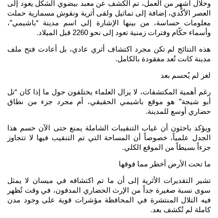
وخلال أشهر من العمل، تم الكشف عن معبد بيضوي الشكل يعود إلى
العصر الأكّدي، إضافة إلى تماثيل ولقى أثرية ونقوش مسمارية حملت
معلومات حساسة، من بينها الإشارة إلى اسم مدينة “باشيمي”،
وأسماء حكّام وفترات زمنية تعود إلى نحو 2260 قبل الميلاد
.
هذه النتائج لم تكن مجرد اكتشاف أثري عادي، بل أعادت فتح ملف
مدينة كانت تُعد مفقودة بالكامل
.
لغز لم يُحسم بعد
رغم أهمية المكتشفات، لا يزال العلماء يختلفون حول ما إذا كان “تل
أبو شيجة” هو موقع باشيمي الحقيقي، أم مجرد جزء من نطاق
حضاري أوسع للمدينة
.
ويؤكد باحثون أن غياب التنقيبات الشاملة يمنع حتى الآن حسم هذا
الجدل علمياً، خصوصاً أن المساحة التي تم التنقيب فيها لا تتجاوز
جزءاً بسيطاً من الموقع الكلي
.
ما تحت الأرض أخطر مما فوقها
تشير التقديرات الأثرية إلى أن ما تم اكتشافه في ميسان لا يمثل
سوى نسبة صغيرة جداً من الإرث الحضاري المدفون، في وقت تُظهر
فيه التلال المنتشرة في المحافظة مؤشرات قوية على وجود مدن
كاملة لم تُكشف بعد
.