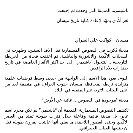
باشيمي.. المدينة التي وجدت ثم إختفت
لغز أكّدي يمهّد لإعادة كتابة تاريخ ميسان
ميسان – كواكب علي السراي
مدينةٌ ذُكرت في النصوص المسمارية قبل آلاف السنين، وظهرت في
السجلات الأكّدية والآشورية والبابليـة، ثم اختفت فجأة من الخريطة
التاريخية… لتتحول “باشيمي” إلى أحد أكثر الألغاز الغامضة في تاريخ
حضارات بلاد الرافدين
.
اليوم، يعود هذا الاسم إلى الواجهة من جديد، وسط فرضيات علمية
متزايدة تربطه بمحافظة ميسان جنوب العراق، في منطقة تُعد من
أغنى البيئات الأثرية غير المنقبة في البلاد
.
مدينة “موجودة في النصوص… غائبة عن الأرض
”
تكشف النصوص المسمارية القديمة أن “باشيمي” لم تكن مجرد اسم
عابر، بل مدينة قائمة وفاعلة خلال فترات طويلة تمتد من العصر
الأكّدي وحتى العصور اللاحقة، ما يعني أنها عاشت لقرون طويلة قبل
أن يبتلعها الغياب الجغرافي
.