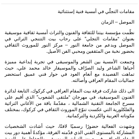
مقامات التجلّي في أمسية
فنية إستثنائية
الموصل – الزمان
نظّمت مؤسسة بيتنا للثقافة والفنون والتراث أمسية ثقافية موسيقية
بعنوان “مقامات التجلي” على رحاب بيت التتنجي التراثي في
الموصل وبدعم من جامعة النور – مركز النور للموروث الثقافي
بحضور نخبة من المثقفين ومحبي الفن الأصيل
.
وجمعت الأمسية بين الشعر والموسيقى في تجربة إبداعية مميزة
أحياها الشاعر وليد الصرّاف والموسيقار خالد محمد علي، حيث
تماهت القصيدة مع أنغام العود في حوار فني عميق استحضر
جماليات المقام العراقي وأصالته
.
الى ذلك شاركت فرقة بيت المقام العراقي في كركوك، التابعة لدائرة
الفنون الموسيقية، في مهرجان “ملتقى الشعوب” الذي أقيم على
مسرح الجامعة التقنية الشمالية ، مقدّمةً باقة من الأغاني التراثية
والفلكلورية التي عكست تنوّع الموروث الثقافي في كركوك، بمختلف
مكوناته العربية والكردية والتركمانية
.
وشهدت الفعالية حضورًا رسميًا لافتًا، حيث أشادت الشخصيات
المشاركة بالمستوى الفني الذي قدّمته الفرقة، مؤكدةً أهمية دور بيت
المقام العراقي في صون التراث الموسيقي والحفاظ على الهوية