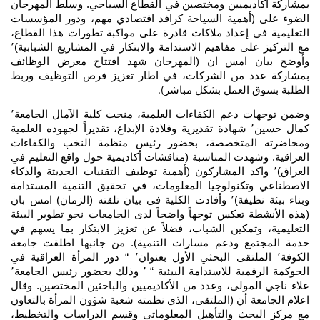
بمشاركة أكاديميين ومختصين في القطاع السياحي. وسلّط المهرجان
الضوء على (أهمية السياحة كرافد اقتصادي مهم، ودور المؤسسات
التعليمية في إعداد ملاكات قادرة على مواكبة تطورات هذا القطاع،
مع التركيز على مفاهيم الاستدامة والابتكار في المشاريع الشبابية)٬
وأوضح بيان امس ان (المهرجان شهد افتتاح معرض الوظائف
بمشاركة عدد من الشركات، في اطار تعزيز فرص التوظيف وربط
الطلبة بسوق العمل بشكل مباشر
).
وضمن توجهات دعم الكفاءات العلمية، منحت كلية الآمال الجامعة٬
كمال حسين٬ شهادة تقديرية وقلادة الإبداع، تقديراً لجهوده العلمية
ومحاضرته المتخصصة، بحضور رئيس منظمة النخب والكفاءات
العراقية. وشهدت المناسبة (مناقشات أكاديمية حول واقع التعليم في
العراق)٬ واكد المشاركون (أهمية توظيف التقنيات الحديثة والذكاء
الاصطناعي وتكنولوجيا المعلومات، في تحقيق التنمية المستدامة
وبناء بيئة نظيفة)٬ وأفادت الكلية في بيان تلقته (الزمان) امس بان
(هذه الأنشطة تعكس توجهاً واضحاً لدى الجامعات نحو تطوير البيئة
التعليمية، وتمكين الشباب، فضلاً عن تعزيز الابتكار بما يسهم في
خدمة المجتمع ودعم مسارات التنمية). من جانبها اطلقت جامعة
الكوفة٬ الملتقى البحثي الأول بعنوان٬ “ دور المرأة العراقية في
الحوكمة الرقمية للاستدامة البيئية “ ٬ وذلك بحضور رئيس الجامعة٬
علاء ناجي المولى، وعدد من الأكاديميين والباحثين المختصين. وقال
اعلام الجامعة أن (الملتقى، الذي نظمته شعبة شؤون المرأة بالتعاون
مع مركز البحث والتأهيل المعلوماتي وقسم الدراسات والتخطيط،