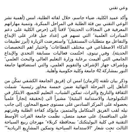
وعي تقني
وأكد عميد الكلية، ضياء جاسم، خلال لقائه الطلبة، امس (أهمية نشر
الوعي التقني بين فئة الطلبة في المراحل المبكرة، وتنمية مهاراتهم
المعرفية في المجالات الحديثة)٬ لافتاً إلى (حرص الكلية على دعم
المبادرات العلمية٬ التي تسهم في إعداد جيل قادر على الإبداع
والتفاعل مع متطلبات المستقبل)٬ واستعرضت الزيارة (أبرز تطبيقات
الذكاء الاصطناعي في مختلف القطاعات٬ واختيار اهم التخصصات
الحديثة). وفي نينوى، اختُتمت فعاليات مسابقة التحدي والإبداع
الجامعي التي أُقيمت برعاية وزارة التعليم العالي والبحث العلمي٬
وبإشراف جهاز الإشراف والتقويم العلمي، والتي استضافتها جامعة
النور بمشاركة 42 جامعة وكلية حكومية وأهلية
.
وذكر بيان تلقته (الزمان) امس ان (فريق الجامعة الكشفي تمكّن من
التأهل إلى المرحلة النهائية ضمن خمسة محاور رئيسية٬ شملت
الثقافة والتاريخ والتراث، تمكين الشباب، التعليم للجميع، الابتكار في
التكنولوجيا، والاستدامة البيئية)٬ مشيراً الى (تحقيقه إنجازاً علمياً
بحصوله على المركز السادس على مستوى جميع المحاور، إلى جانب
نيله لقب الفريق المتكامل والمتميز، مايؤكد كفاءة الطلبة وقدرتهم
على المنافسة). على صعيد متصل، نظّمت جامعة الفرات الأوسط
التقنية في كلية البوليتكنك٬ بمحافظة كربلاء٬ مهرجان ربيع السياحة
الثالث تحت شعار “الاستدامة السياحية وتمكين المشاريع الريادية”٬