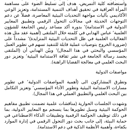
واستضافته كلية التمريض، هدف إلى تسليط الضوء على مساهمة
المرأة العراقية في تحقيق أهداف التنمية المستدامة، وتعزيز الوعي
الأكاديمي بآليات مواجهة التحديات البيئية المعاصرة، فضلاً عن دعم
التوجهات الحديثة في مجالات التحول الرقمي وتطبيق المعايير
الدولية في الاستدامة)٬ بدوره أكد مساعد رئيس الجامعة للشؤون
العلمية٬ عباس الهدابي في كلمته خلال الملتقى (أهمية عقد مثل هذه
الفعاليات العلمية في ظل التحديات البيئية المتزايدة)٬ مشدداً على
(ضرورة الخروج بتوصيات عملية قابلة للتنفيذ تسهم في تطوير العمل
المؤسسي والبحثي في هذا المجال)٬ وبيّن الهدابي أن (الملتقى
يجسد رسالة الجامعة في نشر ثقافة الاستدامة البيئية٬ وتعزيز دور
البحث العلمي في معالجة القضايا الراهنة
).
مواصفات الدولية
وتطرق المشاركون الى (أهمية المواصفات الدولية٬ في تطوير
مسارات الاستدامة البيئية وتطوير الأداء المؤسسي٬ وتعزيز التكامل
بين البحث العلمي والتطبيق العملي في هذا المجال
).
وشهدت الجلسات الحوارية (مناقشات علمية تضمنت تطبيق مفاهيم
الحوكمة البيئية وسبل تطويرها بما ينسجم مع المعايير الدولية، بما
في ذلك توظيف الحوكمة الرقمية وتطبيقات الذكاء الاصطناعي في
حماية البيئة، إلى جانب بحث دور التحول الرقمي في إدارة الموارد
بكفاءة، وأهمية الأنظمة الذكية في دعم الاستدامة
).