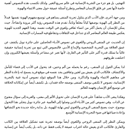
التهجير، بل هو جزء من التجربة الإنسانية في عالم سريع التغير. ولذلك تكتسب هذه النصوص أهمية
خاصة لأنها تعبر عن قلق الإنسان المعاصر وتطرح أسئلة عميقة حول معنى الانتماء والهوية.
ومن جهة أخرى، فإن الأدب الذي يتناول تجربة المنفى يساهم في توسيع مفهوم الهوية نفسها. فبدلاً
من النظر إلى الهوية بوصفها كياناً مغلقاً وثابتاً، تقدم هذه النصوص رؤية أكثر مرونة وانفتاحاً، حيث
يمكن للإنسان أن يحمل أكثر من انتماء ثقافي ولغوي في الوقت نفسه. وهذا الفهم الجديد للهوية
يعكس طبيعة العالم المعاصر الذي تتداخل فيه الثقافات وتتقاطع فيه المسارات الإنسانية.
إن الحديث عن المنفى الروحي واللغوي في نصوص الأدباء الحاصلين على جائزة نوبل يكشف عن
عمق العلاقة بين التجربة الشخصية والإبداع الأدبي. فالنصوص التي تنبع من تجربة إنسانية حقيقية
غالباً ما تمتلك قدرة أكبر على التأثير في القارئ، لأنها تعبر عن مشاعر وأسئلة يعيشها الكثيرون وإن
اختلفت ظروفهم.
لذا يمكن القول إن المنفى، رغم ما يحمله من ألم وحنين، قد يتحول في الأدب إلى فضاء للتأمل
والاكتشاف. فالكاتب الذي يعيش بين لغتين وثقافتين يجد نفسه في موقع فريد يسمح له بإعادة النظر
في مفاهيم الانتماء والهوية والذاكرة. ومن خلال هذا الموقع تتولد نصوص أدبية غنية بالتجربة
الإنسانية، نصوص لا تكتفي بوصف المنفى بوصفه حالة فقدان، بل تكشف أيضاً عن إمكاناته الخلاقة
في توسيع أفق الإنسان وفهمه للعالم.
وهكذا يبقى الأدب شاهداً على قدرة الإنسان على تحويل الألم إلى معنى، والغربة إلى سؤال مفتوح
عن الذات. وفي نصوص كثير من الأدباء الذين وصلوا إلى العالمية عبر جائزة نوبل يتجلى هذا التحول
بوضوح، حيث يصبح المنفى الروحي واللغوي ليس نهاية للهوية، بل بداية رحلة جديدة نحو اكتشافها
وإعادة صياغتها في ضوء التجربة الإنسانية الأوسع.
ويمكن النظر إلى المنفى الروحي واللغوي أيضاً بوصفه تجربة تعيد تشكيل العلاقة بين الكاتب
والقارئ. فالكاتب الذي يعيش حالة اغتراب عميقة لا يكتب فقط عن ذاته، بل يكتب أيضاً عن إنسانية