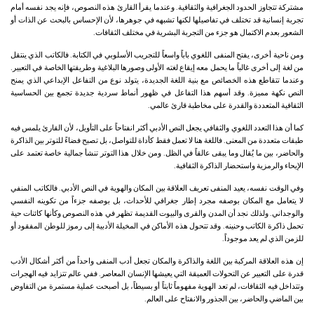
مشتركة تتجاوز الحدود الجغرافية والثقافية. وعندما يقرأ القارئ هذه النصوص، فإنه يجد نفسه أمام
تجربة إنسانية قد تختلف في تفاصيلها لكنها تشبهه في جوهرها، لأن الإحساس بالبحث عن الذات أو
الشعور بعدم الاكتمال هو جزء من التجربة البشرية في مختلف الثقافات.
ومن ناحية أخرى، يفتح المنفى اللغوي باباً واسعاً للتجريب الأسلوبي في الكتابة. فالكاتب الذي ينتقل
من لغة إلى أخرى غالباً ما يحمل معه إيقاع لغته الأولى وصورها البلاغية وطريقتها الخاصة في التعبير.
وعندما تتقاطع هذه الخصائص مع بنية اللغة الجديدة، يتولد نوع من التفاعل الإبداعي الذي يمنح
النص نكهة مميزة. وقد أسهم هذا التفاعل في ظهور أنماط سردية جديدة تجمع بين الحساسية
الثقافية المتعددة والقدرة على مخاطبة قارئ عالمي.
كما أن هذا التعدد اللغوي والثقافي يجعل النص الأدبي أكثر انفتاحاً على التأويل، لأن القارئ يلمس فيه
طبقات متعددة من المعنى. فاللغة هنا لا تعمل فقط كأداة للتواصل، بل تصبح فضاءً للتوتر بين الذاكرة
والحاضر، بين ما يُقال وما يبقى عالقاً في الظل. ومن خلال هذا التوتر تنشأ جمالية خاصة تعتمد على
الإيحاء والرمزية واستحضار الذاكرة الثقافية.
وفي الوقت نفسه، يعيد المنفى تعريف العلاقة بين المكان والهوية في النص الأدبي. فالكاتب المنفي
لا يتعامل مع المكان بوصفه مجرد إطار جغرافي للأحداث، بل بوصفه جزءاً من تكوينه النفسي
والوجداني. ولذلك نجد أن المدن والقرى والبيوت القديمة تظهر في هذه النصوص وكأنها كائنات حية
تحمل ذاكرة الكاتب وحنينه. وقد تتحول هذه الأماكن في المخيلة الأدبية إلى رموز للوطن المفقود أو
للزمن الذي لم يعد موجوداً.
إن هذه العلاقة المركبة بين اللغة والذاكرة والمكان تجعل أدب المنفى واحداً من أكثر أشكال الأدب
قدرة على التعبير عن التحولات العميقة التي يعيشها الإنسان المعاصر. ففي عالم تتزايد فيه الهجرات
وتتداخل فيه الثقافات، لم تعد الهوية مفهوماً ثابتاً أو بسيطاً، بل أصبحت عملية مستمرة من التفاوض
بين الماضي والحاضر، بين الجذور والانفتاح على العالم.