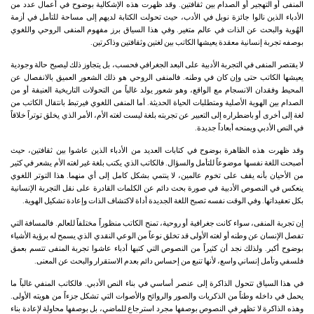
المنفى أو التهجير أو الصدام بين ثقافتين. وقد ظهرت هذه الإشكالية بوضوح في أعمال عدد من
الأدباء الذين نالوا جائزة نوبل في الأدب، حيث تحولت الكتابة لديهم إلى مساحة للتأمل في أزمة
الهُوية والبحث عن الذات في عالم متغير. وفي هذا السياق برز مفهوم المنفى الروحي واللغوي
بوصفه تجربة إنسانية معقدة يعيشها الكاتب بين لغتين وثقافتين وذاكرتين.
لا يقتصر المنفى في التجربة الأدبية على البعد الجغرافي فحسب، بل يتجاوز ذلك ليصبح حالة وجودية
يعيشها الكاتب حتى وإن كان في وطنه. فالمنفى الروحي هو ذلك الشعور العميق بالانفصال عن
المحيط وفقدان الانسجام مع الواقع، وهو شعور يولد غالباً من التحولات التاريخية العنيفة أو من
الصدام بين الهوية الأصلية ومتطلبات الحياة الحديثة. أما المنفى اللغوي فيرتبط بانتقال الكاتب من
لغة إلى أخرى أو باضطراره إلى التعبير عن تجربته بلغة ليست لغته الأم، الأمر الذي يخلق توتراً خلاقاً
في النص الأدبي ويمنحه أبعاداً جديدة.
وقد ظهرت هذه الظاهرة بوضوح في كتابات العديد من الأدباء الذين عاشوا بين ثقافتين، حيث
أصبحت اللغة نفسها موضوعاً للتأمل والسؤال. فالكاتب الذي يكتب بلغة غير لغته الأم يشعر في كثير
من الأحيان بأنه يقف على تخوم عالمين، لا ينتمي بشكل كامل إلى أي منهما. هذا التوتر اللغوي
ينعكس في النصوص الأدبية في صورة بحث دائم عن الكلمات القادرة على نقل التجربة الإنسانية
بكل تعقيداتها. وفي الوقت نفسه تصبح اللغة الجديدة أداة لاكتشاف الذات وإعادة تشكيل الهوية.
إن تجربة المنفى، سواء كانت جغرافية أو روحية، تمنح الكاتب منظوراً مختلفاً للعالم. فالمسافة التي
تفصل الإنسان عن وطنه أو لغته الأولى قد تخلق نوعاً من الوعي النقدي الذي يسمح له برؤية الأشياء
بوضوح أكبر. ولذلك نجد أن كثيراً من النصوص التي كتبها أدباء عاشوا تجربة المنفى تتسم بعمق
فلسفي وتأمل إنساني واسع، لأنها تنبع من إحساس دائم بعدم الاستقرار والبحث عن المعنى.
في هذا السياق تتحول الذاكرة إلى عنصر أساسي في بناء النص الأدبي. فالكاتب المنفي غالباً ما
يحمل في داخله وطناً من الذكريات والصور والروائح والأصوات التي تشكل جزءاً من هويته الأولى.
وهذه الذاكرة لا تظهر في النصوص بوصفها مجرد استرجاع للماضي، بل بوصفها محاولة لإعادة بناء