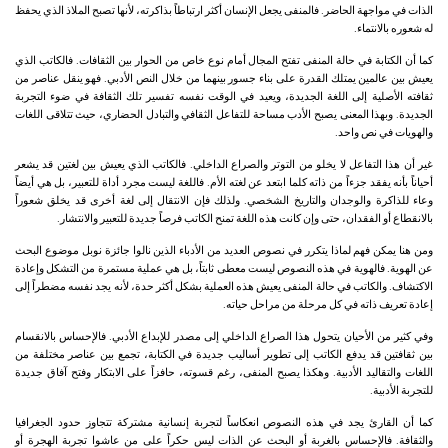
الذات في مواجهة الحاضر. فالمنفى يجعل الإنسان أكثر ارتباطاً بذاكرته، لأنها تصبح الملاذ الذي يحفظ
له شعوره بالانتماء.
كما أن الكتابة في حالة المنفى تفتح المجال أمام نوع خاص من الحوار بين الثقافات. فالكاتب الذي
يعيش بين عالمين يمتلك القدرة على بناء جسور بينهما من خلال النص الأدبي. فهو ينقل عناصر من
ثقافته الأصلية إلى اللغة الجديدة، ويعيد في الوقت نفسه تفسير تلك الثقافة في ضوء التجربة
الجديدة. وبهذا المعنى يصبح الأدب مساحة للتفاعل الثقافي والتبادل الحضاري، حيث تتلاقى اللغات
والهويات في نص واحد.
غير أن هذا التفاعل لا يخلو من التوتر والصراع الداخلي. فالكاتب الذي يعيش بين لغتين قد يشعر
أحياناً بأنه يفقد جزءاً من ذاته كلما ابتعد عن لغته الأم. فاللغة ليست مجرد أداة للتعبير، بل هي أيضاً
وعاء للذاكرة والوجدان والتاريخ الشخصي. ولذلك فإن الانتقال إلى لغة أخرى قد يخلق شعوراً
بالانقطاع أو الفقدان، حتى وإن كانت هذه اللغة تمنح الكاتب فرصاً جديدة للتعبير والانتشار.
ومن هنا يمكن فهم لماذا يتكرر في نصوص العديد من الأدباء الذين نالوا جائزة نوبل موضوع البحث
عن الهوية. فالهوية في هذه النصوص ليست معطى ثابتاً، بل هي عملية مستمرة من التشكل وإعادة
الاكتشاف. والكاتب في حالة المنفى يعيش هذه العملية بشكل أكثر حدة، لأنه يجد نفسه مضطراً إلى
إعادة تعريف ذاته في كل مرحلة من مراحل حياته.
وفي كثير من الأحيان يتحول هذا الصراع الداخلي إلى مصدر للإبداع الأدبي. فالإحساس بالانقسام
بين ثقافتين قد يدفع الكاتب إلى تطوير أساليب جديدة في الكتابة، تجمع بين عناصر مختلفة من
اللغات والتقاليد الأدبية. وهكذا يصبح المنفى، رغم قسوته، حافزاً على الابتكار وفتح آفاق جديدة
للتجربة الأدبية.
كما أن القارئ يجد في هذه النصوص انعكاساً لتجربة إنسانية مشتركة تتجاوز حدود الجغرافيا
والثقافة. فالإحساس بالغربة أو البحث عن الذات ليس حكراً على من عاشوا تجربة الهجرة أو