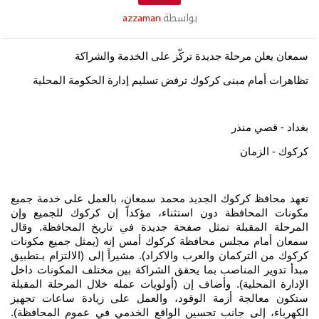
بواسطة
azzaman
سمعان يعلن مرحلة جديدة تركّز على الخدمة والشراكة
تظاهرات أمام مبنى كركوك ترفض تسليم إدارة الحكومة المحلية
بغداد - قصي منذر
كركوك - الزمان
تعهد محافظ كركوك الجديد محمد سمعان، بالعمل على خدمة جميع
مكونات المحافظة دون استثناء، مؤكداً إن كركوك للجميع وإن
المرحلة المقبلة تمثل صفحة جديدة في تاريخ المحافظة. وقال
سمعان أمام مجلس محافظة كركوك أمس إنه (يمثل جميع مكونات
كركوك من التركمان والعرب والاكراد). مشيراً إلى (الالتزام بـتطبيق
مبدأ تدوير المناصب بما يحقق الشراكة بين مختلف المكونات داخل
الإدارة المحلية). وأضاف إن (أولويات عمله خلال المرحلة المقبلة
ستكون معالجة أزمة الوقود، والعمل على زيادة ساعات تجهيز
الكهرباء، إلى جانب تحسين الواقع الخدمي في عموم المحافظة).