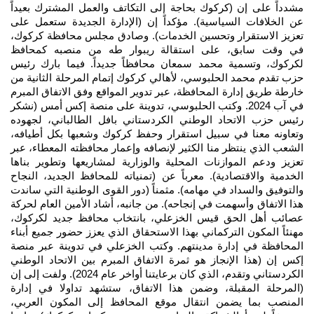
مشدداً على إن (كركوك بحاجة إلى التكاتف والعمل المشترك بعيداً
عن الخلافات السياسية). مؤكداً إن (الإدارة الجديدة ستعمل على
تعزيز الاستقرار وتحسين الخدمات). وصادق مجلس محافظة كركوك،
في وقت سابق، على استقالة ريبوار طه من منصبه كمحافظ
لكركوك، وتسمية محمد سمعان محافظاً جديداً. فيما بارك رئيس
حزب تقدم محمد الحلبوسي، لأهالي كركوك إتمام المرحلة الثانية من
خارطة طريق إدارة المحافظة، عبر تدوير المواقع وفق الاتفاق المبرم
في آب 2024. وكتب الحلبوسي، تدوينة على منصة إكس أمس (نشكر
رئيس حزب الاتحاد الوطني الكردستاني بافل الطالباني، لجهوده
وتعاونه معنا في سبيل استقرار وحفظ كركوك وشعبها بكل أطيافه،
الشعب الذي ينتظر منا الكثير لإنصافه وإعمار محافظته المعطاء، عبر
تعزيز ودعم الموازنات المحلية والوزارية لمشاريعها وتطوير بناها
الخدمية والاقتصادية). معرباً عن (تمنياته للمحافظ الجديد، النجاح
والتوفيق والسداد في مهامه). مثمناً (دور القوى الوطنية التي ساندت
هذا الاتفاق وأسهمت في إنجاحه). من جانبه، أشاد الأمين العام لحركة
عصائب أهل الحق قيس الخزعلي، بانتخاب محافظ جديد لكركوك،
مهنئاً المكون التركماني بهذا الاستحقاق الذي يعزز حضور جميع أبناء
المحافظة في إدارة مدينتهم. وكتب الخزعلي في تدوينة عبر منصة
إكس إن (هذا الإنجاز هو ثمرة الاتفاق المبرم بين الاتحاد الوطني
الكردستاني وتقدم، الذي كان برعايتنا أواخر عام 2024). ولفت إلى إن
(المرحلة المقبلة، وضمن هذا الاتفاق، ستشهد تداولا في إدارة
المنصب بما يضمن انتقال موقع المحافظ إلى المكون العربي،