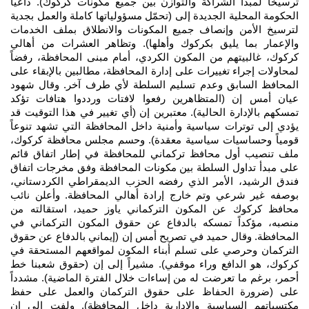
ترسيخاً لمبدأ الشراكة والتوازن بين جميع مكونات كركوك). داعيا
الحكومة المحلية الجديدة إلى (تحمّل مسؤولياتها كاملة والعمل بجدية
لترسيخ الأمن وإنصاف جميع المكونات والانطلاق بملف الخدمات
والإعمار بما يليق بكركوك وأهلها). وتظاهر العشرات من أهالي
كركوك، غالبيتهم من المكون الكردي، أمام مبنى المحافظة، رفضاً
لمحاولات إجراء تغييرات على إدارة المحافظة، مطالبين بالإبقاء على
المحافظ السابق وعدم تسليم السلطة لأي طرف آخر. وقال شهود
عيان أمس إن (المتظاهرين رفعوا لافتات ورددوا هتافات تؤكد
تمسكهم بالإدارة الحالية). معتبرين إن (أي تغيير في هذا التوقيت قد
يؤدي إلى توترات سياسية وأمنية داخل المحافظة التي تشهد تنوعاً
قومياً وحساسيات سياسية معقدة). وحسم مجلس محافظة كركوك،
ملف تنصيب أول محافظ تركماني للمحافظة في إطار اتفاق قائم
على مبدأ تداول السلطة بين مكونات المحافظة وفق مخرجات اتفاق
فندق الرشيد، الأمر الذي رفضه الحزب الديمقراطي الكردستاني،
بوصفه غير شرعي وتم خارج إرادة أهالي المحافظة. وأعلن نائب
محافظ كركوك عن المكون التركماني ياوز حميد، استقالته من
منصبه، مؤكداً تمسكه بالدفاع عن حقوق المكون التركماني في
المحافظة. وقال حميد في تصريح أمس إن (إيماني بالدفاع عن حقوق
التركمان وحرصي على تسلم أبناء المكون لمواقعهم المستحقة في
كركوك، هو الدافع وراء موقفي). مشيراً إلى إن (حقوق شعبنا خط
أحمر، برغم ما تعرضت له من إساءات خلال الفترة الماضية). مشدداً
على (ضرورة الحفاظ على حقوق التركمان والعمل على حفظ
مكتسباتهم السياسية والإدارية داخل المحافظة). ولفت إلى إن