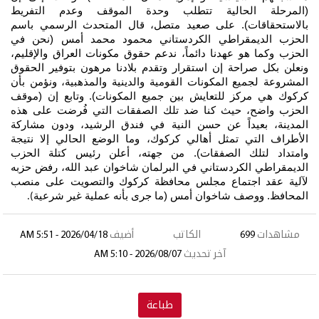
(المرحلة الحالية تتطلب وحدة الموقف وعدم التفريط
بالاستحقاقات). على صعيد متصل، قال المتحدث الرسمي باسم
الحزب الديمقراطي الكردستاني محمود محمد أمس (نحن في
الحزب وكما هو عهدنا دائماً، ندعم حقوق مكونات العراق والإقليم،
ونعلن بكل صراحة إن استقرار وتقدم بلادنا مرهون بتوفير الحقوق
المشروعة لجميع المكونات القومية والدينية والمذهبية، ونؤمن بأن
كركوك هي مركز للتعايش بين جميع المكونات). وتابع إن (موقف
الحزب واضح، حيث كنا ضد تلك الصفقات التي فُرضت على هذه
المدينة، بعيداً عن حسن النية في فندق الرشيد، ودون مشاركة
الأطراف التي تمثل أهالي كركوك، وما الوضع الحالي إلا نتيجة
وامتداد لتلك الصفقات). من جهته، أعلن رئيس كتلة الحزب
الديمقراطي الكردستاني في البرلمان شاخوان عبد الله، رفض حزبه
لآلية عقد اجتماع مجلس محافظة كركوك والتصويت على منصب
المحافظ. ووصف شاخوان أمس (ما جرى بأنه عملية غير شرعية
).
مشاهدات
699
الكاتب
أضيف
2026/04/18 - 5:51 AM
آخر تحديث
2026/08/07 - 5:10 AM
طباعة