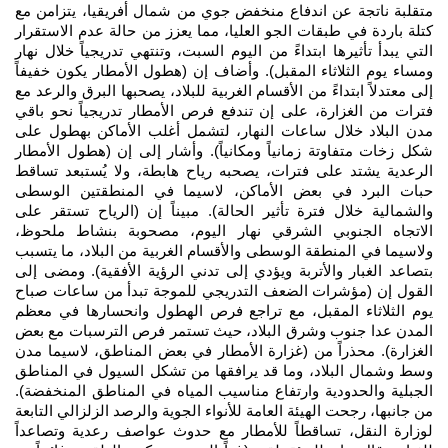
متقلبة ناتجة عن اندفاع منخفض جوي من شمال أفريقيا، يتزامن مع
كتلة باردة في طبقات الجو العليا، مما يعزز من حالة عدم الاستقرار
التي يبدأ تأثيرها ابتداءً من اليوم السبت، وتنتهي تدريجياً خلال نهار
ومساء يوم الثلاثاء المقبل). وأضاف إن (هطول الأمطار يكون خفيفاً
إلى معتدلاً ابتداءً من الأقسام الغربية للبلاد، يصحبها البرق والرعد مع
فترات من الغزارة، على إن تندفع فرص الأمطار تدريجياً نحو باقي
مدن البلاد خلال ساعات النهار، لتشمل أغلب الأماكن بهطول على
شكل زخات متفاوتة زمانياً ومكانياً). وأشار إلى إن (هطول الأمطار
الرعدية يشتد على فترات، يصحبه رياح هابطة، ولا يُستبعد تساقط
حبات البرد في بعض الأماكن، لاسيما في المنطقتين الوسطى
والشمالية خلال فترة تأثير الحالة). مبيناً إن (الرياح تستقر على
الاتجاه الجنوبي الشرقي نهار اليوم، مصحوبة بنشاط ملحوظ،
ولاسيما في المنطقة الوسطى والأقسام الغربية من البلاد، ما يتسبب
بتصاعد الغبار والأتربة ويؤدي إلى تدني الرؤية الأفقية). ومضى إلى
القول إن (مؤشرات الضعف التدريجي للموجة تبدأ من ساعات صباح
يوم الثلاثاء المقبل، مع تراجع فرص الهطول وانحسارها في معظم
المدن عدا جنوب وشرق البلاد، حيث تستمر فرص الترسبات مع بعض
الغزارة). محذراً من (غزارة الأمطار في بعض المناطق، لاسيما مدن
وسط وشمال البلاد، وما قد يرافقها من تشكل السيول في المناطق
الجبلية والحدودية وارتفاع مناسيب المياه في المناطق المنخفضة).
من جانبها، رجحت الهيئة العامة للأنواء الجوية والرصد الزلزالي التابعة
لوزارة النقل، تساقطاً للأمطار مع حدوث عواصف رعدية وتصاعداً