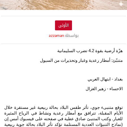
الأولى
بواسطة
azzaman
هزّة أرضية بقوة 4.2 تضرب السليمانية
متنبّئ: أمطار رعدية وغبار وتحذيرات من السيول
بغداد - ابتهال العربي
الاحساء - زهير الغزال
توقع متنبىء جوي، تأثر طقس البلاد بحالة ربيعية غير مستقرة خلال
الأيام المقبلة، تترافق مع أمطار رعدية ونشاط في الرياح المثيرة
للغبار. وكتب المتنبئ صادق عطية في صفحته على فيسبوك أمس إن
(نماذج التنبؤات العددية المستلمة تؤكد تأثر البلاد بحالة جوية ربيعية