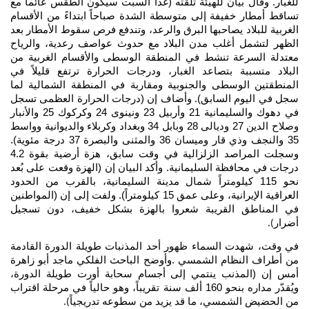
للغبار. وقال بيان للهيئة تلقته (غداً السبت سيكون الطقس غائماً مع
تساقط أمطار خفيفة إلى متوسطة الشدة صباحاً ابتداءً من الأقسام
الغربية للبلاد يصاحبها البرق والرعد، وتندفع فرص سقوط الأمطار بعد
الظهر لتشمل أغلب مدن البلاد مع حدوث عواصف رعدية، والرياح
معتدلة السرعة تنشط في المنطقة الوسطى والأقسام الغربية من
البلاد متسببة بتصاعد الغبار، ودرجات الحرارة ترتفع قليلاً في
المنطقتين الوسطى والجنوبية ومقاربة في المنطقة الشمالية لما
سجل في اليوم السابق). وأضاف إن (درجات الحرارة العظمى تسجل
في دهوك والسليمانية 21 وأربيل 23 ونينوى 24 وكركوك 25 والأنبار
وصلاح الدين 27 وديالى 28 وبابل 34 وبغداد وكربلاء والديوانية وواسط
35 والنجف وذي قار وميسان 36 والمثنى والبصرة 37 درجة مئوية).
وسجلت المراصد الزلزالية في وقت سابق، هزة أرضية بقوة 4.2
درجات في محافظة السليمانية. وأكد البيان إن (الهزة وقعت على بُعد
نحو 115 كيلومتراً شمال مدينة السليمانية، بالقرب من الحدود
العراقية الإيرانية، وعلى عمق 15 كيلومتراً). ولفت إلى إن (المواطنين
في المناطق القريبة شعروا بالهزة بشكل خفيف، دون تسجيل
أضرار
).
في وقت، شهدت السماء ظهور أحد المذنبات طويلة الدورة القادمة
من أطراف النظام الشمسي .وأوضح الباحث الفلكي ماجد أبو زاهرة
أمس إن (المذنب ينتمي إلى أجسام سحابة أورت طويلة الدورة،
ويُقدّر مداره بنحو 160 ألف سنة تقريباً، وهو حالياً في مرحلة اقتراب
من الحضيض الشمسي، ما قد يزيد من سطوعه تدريجياً
).