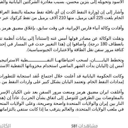
الأسود وتحويله إلى بنزين محسن، بسبب مغادرة الشركتين اليابانية والفر
وأشار إلى إن (وزارة النفط اكدت إن أي ناقلة نفط محملة بالنفط العرا
الخام بلغت 225 ألف برميل، منها 210 آلاف برميل من نفط كركوك عبر خط أنبوب كردستان إلى ميناء جيهان التركي، بينما بلغت صادرات إقليم كردستان 15 ألف برميل
وأفادت وكالة أنباء فارس الإيرانية، في وقت سابق، بإغلاق مضيق هرمز وإ
ونقلت الوكالة عن مصادر قولها أمس غنه (استناداً إلى بيانات أنظمة ت
بانعطاف 180 درجة). وأضافوا إن (هذا التغيير حدث في الم
كثافة مرور سفن نقل الطاقة والاعتبارات الجيوسياسية
).
أمس إن (اليابان بدأت الشهر الماضي استخدام مخزوناتها النفطية الاسترا
إمدادات النفط الخام. وتعتمد اليابان بشكل كبير على واردات النفط من منطقة الشرق الأوسط، التي تؤمن نحو 95 بالمئة من احتياجاتها النف
وأغلقت ايران مضيق هرمز ومنعت مرور السفن بعد شن الكيان الإسرائيل
بالمفاوضات بين الطرفين للتوصل إلى اتفاق بشأن الحرب). عاداً إن (
النار بين إيران والولايات المتحدة واضحة وصريحة، وعلى الولايات المتحد
في ملعب الولايات المتحدة، والعالم يترقب ما إذا كانت ستفي بالتزاماتها
مشاهدات
الكاتب
581