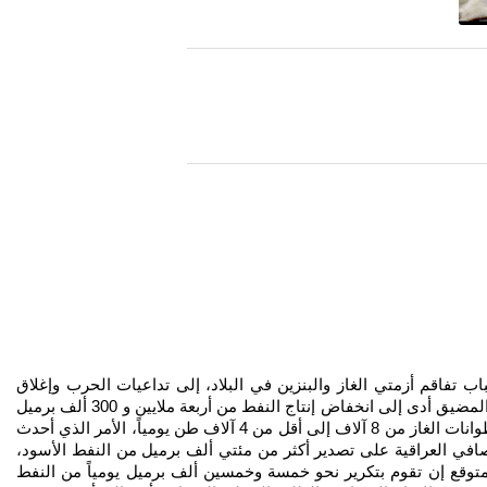
ب تفاقم أزمتي الغاز والبنزين في البلاد، إلى تداعيات الحرب وإغلاق
المضيق. وكتب الخبير نبيل المرسومي على صفحته فيسبوك أمس إن (الحرب الجارية وإغلاق مضيق هرمز وتعذر تصدير النفط العراقي جنوباً عبر المضيق أدى إلى انخفاض إنتاج النفط من أربعة ملايين و 300 ألف برميل
يومياً إلى مليون و200 ألف برميل يومياً، ما تسبب بتراجع إنتاج الغاز المصاحب من ألف و700 إلى 700 مقمق، وبالتالي أدى إلى انخفاض إنتاج أسطوانات الغاز من 8 آلاف إلى أقل من 4 آلاف طن يومياً، الأمر الذي أحدث
افي العراقية على تصدير أكثر من مئتي ألف برميل من النفط الأسود،
توقع إن تقوم بتكرير نحو خمسة وخمسين ألف برميل يومياً من النفط