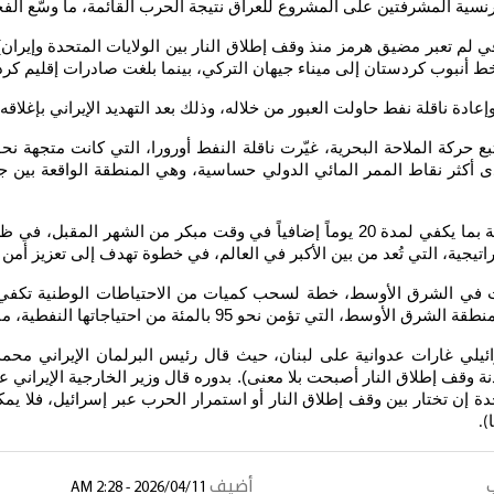
نسية المشرفتين على المشروع للعراق نتيجة الحرب القائمة، ما وسّع الفجوة
قي لم تعبر مضيق هرمز منذ وقف إطلاق النار بين الولايات المتحدة وإيرا
عادة ناقلة نفط حاولت العبور من خلاله، وذلك بعد التهديد الإيراني بإغلا
تبع حركة الملاحة البحرية، غيّرت ناقلة النفط أورورا، التي كانت متجه
سار في إحدى أكثر نقاط الممر المائي الدولي حساسية، وهي المنطقة الواقع
وتخطط اليابــــــان، لسحب احتياطاتهــا النفـــــــــــــــــطية الاستراتيجية بما يكفي لم
تيجية، التي تُعد من بين الأكبر في العالم، في خطوة تهدف إلى تعزيز أمن 
طية، ما يجعلها من أكثر الدول تأثراً بأي اضطرابات في الإمدادات العالمية
ي غارات عدوانية على لبنان، حيث قال رئيس البرلمان الإيراني محمد باق
هدنة وقف إطلاق النار أصبحت بلا معنى). بدوره قال وزير الخارجية الإي
ة إن تختار بين وقف إطلاق النار أو استمرار الحرب عبر إسرائيل، فلا يمكنها
).
أضيف
2026/04/11 - 2:28 AM