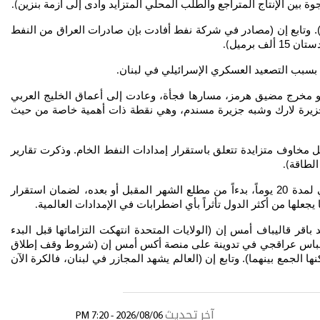
 بين الإنتاج المتراجع والطلب المحلي المتزايد وأدى إلى أزمة بنزين
).
ن). وتابع إن (مصادر في شركة نفط أفادت بإن صادرات العراق من النفط
).
قه بسبب التصعيد العسكري الإسرائيلي في لبنان
.
ة نحو مخرج مضيق هرمز، مسارها فجأة، وعادت إلى أعماق الخليج العربي
ة بين جزيرة لارك وشبه جزيرة مسندم، وهي نقطة ذات أهمية خاصة من حيث
دة 20 يوماً إضافياً في وقت مبكر من الشهر المقبل، في ظل مخاوف متزايدة تتعلق باستقرار إمدادات النفط الخام. وذكرت تقارير
الطاقة
).
وكانت الحكومة اليابانية قد أعلنت خلال اجتماع عُقد استجابة للتطورات في الشرق الأوسط، خطة لسحب كميات من الاحتياطات الوطنية تكفي لمدة 20 يوماً، بدءاً من مطلع الشهر المقبل أو بعده، لضمان استقرار
.
ر قاليباف أمس إن (الولايات المتحدة انتهكت التزاماتها قبل البدء
راني عباس عراقجي في تدوينة على منصة أكس أمس إن (شروط وقف إطلاق
 الجمع بينهما). وتابع إن (العالم يشهد المجازر في لبنان، فالكرة الآن
آخر تحديث
2026/08/06 - 7:20 PM