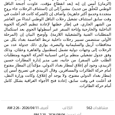
(الزمان) أمس إن إنه (بعد انقطاعٍ مؤقت، عاودت أجنحة الناقل
الوطني لتُحلّق من جديد). مشيراً إلى إن (استئناف الرحلات جاء بروحٍ
متجددة وخدمةٍ أكثر جاهزية). وأضاف إن (الشركة كانت قد أعلنت في
وقت سابق استئناف تشغيل رحلات الناقل الوطني ابتداءً من العاشر
من الشهر الجاري، في إطار خطتها لإعادة تنظيم الحركة الجوية
الداخلية والخارجية وإتاحة السفر عبر أسطولها الجوي بعد استكمال
المتطلبات الفنية والتشغيلية اللازمة). وأوضح البيان إن (المرحلة
الأولى ستتضمن تسيير رحلات داخلية تربط العاصمة بغداد بكل من
محافظات أربيل والسليمانية والبصرة، يوازي ذلك جدولة عدد من
الرحلات إلى وجهات دولية تشمل إسطنبول والقاهرة وعمّان، وذلك
وفق جدول تشغيلي منظم يراعي انسيابية الحركة الجوية ومتطلبات
الطلب على السفر). من جانبه، نفى مدير إدارة المطارات حسين
الزبيدي، وجود أي إغلاق لمطار بغداد الدولي، مؤكداً إن المطار مفتوح
أمام حركة الطائرات والمسافرين. وقال الزبيدي في تصريح أمس إن
(مطار بغداد الدولي مفتوح، ولا يوجد أي إغلاق). وكانت وزارة النقل،
قد أعلنت في وقت سابق، إعادة فتح الأجواء العراقية بشكل كامل
أمام حركة الطائرات
.
مشاهدات
562
الكاتب
أضيف
2026/04/11 - 2:26 AM