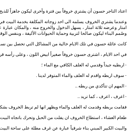
اعتاد التاجر حسون أن يشتري خروفاً بين فترة وأخرى ليكون جاهزاً للذب
وعندما يشتري الخروف يسلمه الى احد زوجاته المكلفة بخدمة البيت في
امتار وعرضه ثلاثة امتار ، يسهل الدخول والخروج منه ، والمكان عبا
وصُمم البناء ليكون صالحا لتربية وحماية الحيوانات الأليفة ، وبنفس ال
كانت عائلة حسون في تلك الايام خالية من المشاكل التي تحصل بين نسا
في احد الايام ، اشترى حسون خروفاً صغيراً ابيض اللون ، وعلى رأسه قرن
اربطيه جيداً وقدمي له العلف الكافي مع الماء ؛
-
سوف اربطه واقدم له العلف والماء المتوفر لدينا
.
-
المهم ان تتأكدي من ربطه
..
-
اعرف ، اعرف ، كما تريد
..
-
فقامت بربطه وقدمت له العلف والماء ويظهر انها لم تربط الخروف بشكل
طعام العشاء ، استطاع الخروف ان يفلت من الحبل وتحرك باتجاه البيت تا
والبيت الكبير المبني بناء شرقياً عبارة عن غرف مطلة على ساحة الب