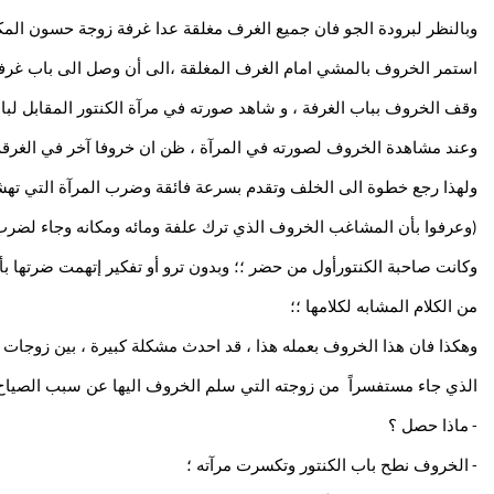
وبالنظر لبرودة الجو فان جميع الغرف مغلقة عدا غرفة زوجة حسون المكل
استمر الخروف بالمشي امام الغرف المغلقة ،الى أن وصل الى باب غر
وقف الخروف بباب الغرفة ، و شاهد صورته في مرآة الكنتور المقابل لباب 
وعند مشاهدة الخروف لصورته في المرآة ، ظن ان خروفا آخر في الغرقة 
ولهذا رجع خطوة الى الخلف وتقدم بسرعة فائقة وضرب المرآة التي ته
وعرفوا بأن المشاغب الخروف الذي ترك علفة ومائه ومكانه وجاء لضرب 
(
وكانت صاحبة الكنتورأول من حضر ؛؛ وبدون ترو أو تفكير إتهمت ضرتها ب
من الكلام المشابه لكلامها ؛؛
وهكذا فان هذا الخروف بعمله هذا ، قد احدث مشكلة كبيرة ، بين زوجات 
الذي جاء مستفسراً من زوجته التي سلم الخروف اليها عن سبب الصياح
ماذا حصل ؟
-
الخروف نطح باب الكنتور وتكسرت مرآته ؛
-