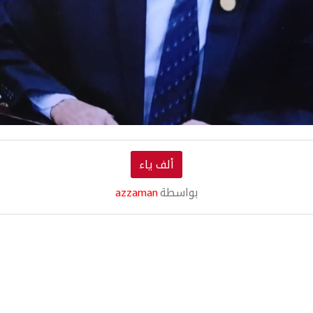
ألف ياء
بواسطة
azzaman