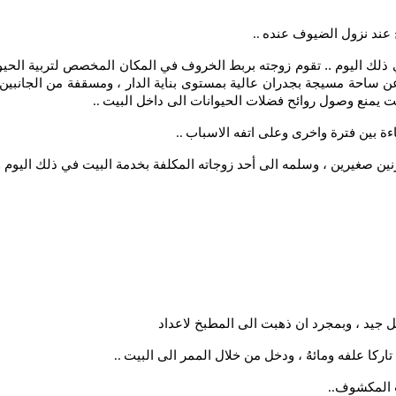
ح عند نزول الضيوف عنده
..
 ذلك اليوم .. تقوم زوجته بربط الخروف في المكان المخصص لتربية الحيو
رة عن ساحة مسيجة بجدران عالية بمستوى بناية الدار ، ومسقفة من الجان
وقت يمنع وصول روائح فضلات الحيوانات الى داخل البيت
..
ءة بين فترة واخرى وعلى اتفه الاسباب
..
ين صغيرين ، وسلمه الى أحد زوجاته المكلفة بخدمة البيت في ذلك اليوم وأك
 جيد ، وبمجرد ان ذهبت الى المطبخ لاعداد
ركا علفه ومائهُ ، ودخل من خلال الممر الى البيت
..
يت المكشوف
..