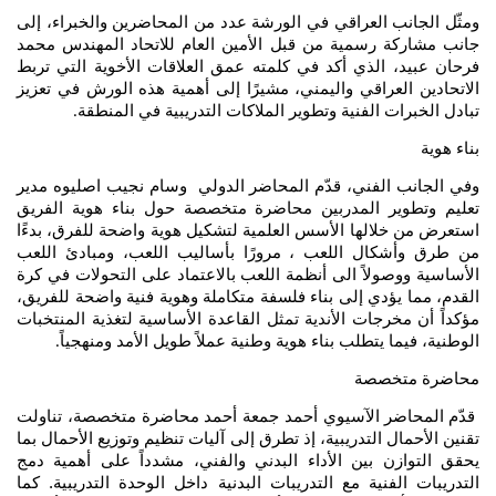
ومثّل الجانب العراقي في الورشة عدد من المحاضرين والخبراء، إلى
جانب مشاركة رسمية من قبل الأمين العام للاتحاد المهندس محمد
فرحان عبيد، الذي أكد في كلمته عمق العلاقات الأخوية التي تربط
الاتحادين العراقي واليمني، مشيرًا إلى أهمية هذه الورش في تعزيز
تبادل الخبرات الفنية وتطوير الملاكات التدريبية في المنطقة
.
بناء هوية
وفي الجانب الفني، قدّم المحاضر الدولي وسام نجيب اصليوه مدير
تعليم وتطوير المدربين محاضرة متخصصة حول بناء هوية الفريق
استعرض من خلالها الأسس العلمية لتشكيل هوية واضحة للفرق، بدءًا
من طرق وأشكال اللعب ، مرورًا بأساليب اللعب، ومبادئ اللعب
الأساسية ووصولاً الى أنظمة اللعب بالاعتماد على التحولات في كرة
القدم، مما يؤدي إلى بناء فلسفة متكاملة وهوية فنية واضحة للفريق،
مؤكداً أن مخرجات الأندية تمثل القاعدة الأساسية لتغذية المنتخبات
الوطنية، فيما يتطلب بناء هوية وطنية عملاً طويل الأمد ومنهجياً
.
محاضرة متخصصة
قدّم المحاضر الآسيوي أحمد جمعة أحمد محاضرة متخصصة، تناولت
تقنين الأحمال التدريبية، إذ تطرق إلى آليات تنظيم وتوزيع الأحمال بما
يحقق التوازن بين الأداء البدني والفني، مشدداً على أهمية دمج
التدريبات الفنية مع التدريبات البدنية داخل الوحدة التدريبية. كما