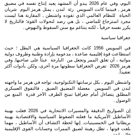
اليوم، وفي عام 2026 يبدو أن المشهد يعيد إنتاج نفسه في مضيق
هرمز , فبينما كانت السويس رئة لندن ، يمثل هرمز اليوم شريان
الحياة للنظام العالمي الذي تقوده واشنطن , المقارنة هنا ليست
مجرد استرجاع للماضي ، بل هي رصد لتحولات القوة؛ فالتاريخ لا
يكرر نفسه حرفياً ، لكنه يتناغم مع سنن السقوط والنهوض
.
جغرافيا سياسية
في السويس 1956 كانت الجغرافيا السياسية هي البطل ؛ حيث
استطاعت قوة إقليمية صاعدة ، مدعومة بإرادة وطنية وظروف دولية
مواتية ، أن تغلق الممر وتجعل من البارجة عبئاً على صاحبها, وفي
هرمز 2026 تفرض الجغرافيا سطوتها مرة أخرى، ولكن بأدوات أكثر
تعقيداً
.
واشنطن اليوم ، بكل ترسانتها التكنولوجية، تواجه في هرمز ما واجهته
لندن في السويس معضلة المضيق الضيق , فالتفوق العسكري
المطلق يتضاءل أمام جغرافيا تمنح الطرف الآخر قدرة المنع من
الوصول
.
إن الصواريخ الدقيقة والمسيرات الانتحارية في 2026 فعلت بهيبة
الأساطيل الأمريكية ما فعلته الضغوط السياسية والاقتصادية بهيبة
بريطانيا في الخمسينيات. إنها لحظة اكتشاف أن الأساطيل ، مهما
بلغت قوتها ، تظل رهينة لضيق الممرات وحسابات القوى الإقليمية
«الممانعة