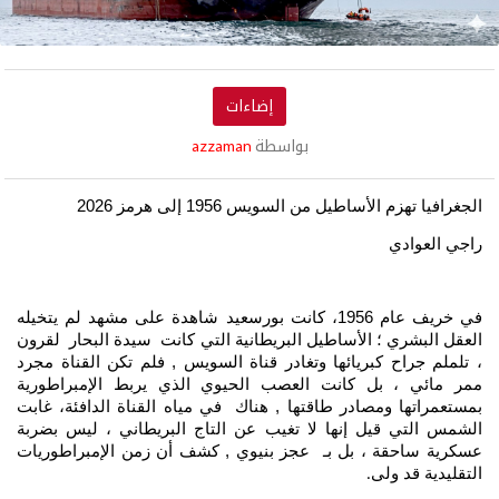
إضاءات
بواسطة
azzaman
الجغرافيا تهزم الأساطيل
من السويس 1956 إلى هرمز 2026
راجي العوادي
في خريف عام 1956، كانت بورسعيد شاهدة على مشهد لم يتخيله
العقل البشري ؛ الأساطيل البريطانية التي كانت سيدة البحار لقرون
، تلملم جراح كبريائها وتغادر قناة السويس , فلم تكن القناة مجرد
ممر مائي ، بل كانت العصب الحيوي الذي يربط الإمبراطورية
بمستعمراتها ومصادر طاقتها , هناك في مياه القناة الدافئة، غابت
الشمس التي قيل إنها لا تغيب عن التاج البريطاني ، ليس بضربة
عسكرية ساحقة ، بل بـ عجز بنيوي , كشف أن زمن الإمبراطوريات
التقليدية قد ولى
.