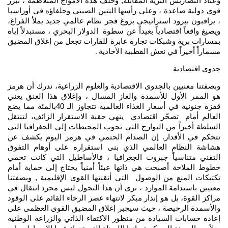
وعناد التضاريس البرية المقابلة, وخلف هذه الأمواج المتلاطمة ، تبرز
قوى دولية صاعدة ، وعلى رأسها التنين الصيني وحلفاؤه في أوراسيا
، يراقبون ببرود استراتيجي بزوغ فجر نظام عالمي جديد يملأ الفراغ،
ويصيغ واقعاً اقتصادياً بعيداً عن سطوة الدولار البحري ، مستبدلاً إياه
بمسارات برية وشبكات تجارة عابرة للقارات تجعل من إغلاق المضيق
مسماراً أخيراً في نعش القطبية الأحادية
.
جدوى اقتصادية
وبصفتنا معنيين بالجدوى الاقتصادية والعلوم الزراعية، ندرك أن هرمز
هو الممر الأول للأسمدة والغاز المسال ، وإغلاق هذا العنق يعني
قفزة جنونية في أسعار الغذاء العالمية تتجاوز الـ 40بالمئة مما يضع
العالم أمام تصحّر اقتصادي ينهي حقبة الاستقرار الزائف، لتنتقل
السلطة أخيراً من البوارج التي تجوب المحيطات إلى الجغرافيا التي
تتحكم في الأقدار. إن الصدام الحتمي في هرمز اليوم يكشف عن
هشاشة النظام العالمي الذي بنى استقراره على أوهام التفوق
التقني متناسياً جبروت الجغرافيا ، فالأساطيل التي كانت تحمي
خطوط الملاحة أصبحت هي ذاتها عبئاً أمنياً يحتاج إلى حماية أمام
تكتيكات المنع من الوصول التي أتقنتها القوى الإقليمية , وبصفتنا
معنيين باستدامة الموارد ، نرى أن هذا التحول ليس مجرد انتقال في
مراكز القوة، بل هو إنذار مبكر لانتهاء عصر الرخاء القائم على الوقود
والأسمدة الرخيصة ، حيث سيجبر إغلاق المضيق القوى العظمى على
إعادة حسابات السيادة من منظور الاكتفاء الذاتي والزراعة الوطنية