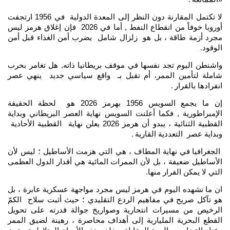
.
لا تكتمل المقارنة دون النظر إلى المعدة الدولية في 1956 ارتجفت
أوروبا خوفاً من انقطاع النفط , أما في 2026 فإن إغلاق هرمز ليس
مجرد أزمة طاقة ، بل هو زلزال شامل يضرب أمن الغذاء قبل أمن
الوقود
.
واشنطن اليوم تجد نفسها في موقف بريطانيا ذاته, هل تغامر بحرب
شاملة لتأمين الممر، أم تقبل بـ واقع سياسي جديد ينهي عصر
انفرادها بالقرار
.
إن ما يجمع السويس 1956 بهرمز 2026 هو لحظة الحقيقة
الإمبراطورية , فكما أعلنت السويس نهاية العصر البريطاني وبداية
القطبية الثنائية ، يبدو أن هرمز 2026 يعلن نهاية القطبية الأحادية
وبداية عصر التعددية القارية
.
الجغرافيا في نهاية المطاف ، هي التي هزمت الأساطيل ؛ ليس لأن
الأساطيل ضعيفة ، بل لأن الممرات المائية هي أقدار الدول العظمى
التي لا يمكن الفرار منها
.
ان ما نشهده اليوم في هرمز ليس مجرد مواجهة عسكرية عابرة ، بل
هو تآكل صريح في مفاهيم الردع التقليدي ؛ حيث أثبت سلاح الكمّ
الرخيص من مسيرات انتحارية وصواريخ جوالة قدرته على تحويل
القطع البحرية المليارية إلى أهداف محاصرة ، رهينة لضيق الممر