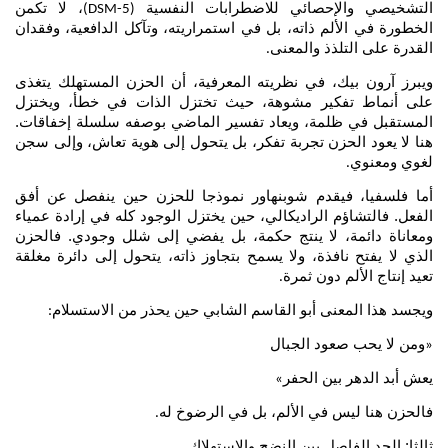
التشخيصي والإحصائي للاضطرابات النفسية
، لا تكمن
(DSM-5)
الخطورة في الألم ذاته، بل في استمراريته، وتآكل الدافعية، وفقدان
القدرة على التلذذ والمعنى
.
ويبرز آرون بيك، في نظريته المعرفية، أن الحزن المستهلك يتغذى
على أنماط تفكير مشوهة، حيث تختزل الذات في خطأ، ويختزل
المستقبل في ظلمة، ويعاد تفسير الماضي بوصفه سلسلة إخفاقات.
هنا لا يعود الحزن تجربة تفكر، بل يتحول إلى هوية تعاش، وإلى سجن
لغوي ومعنوي
.
أما فلسفيا، فيقدم شوبنهاور نموذجا للحزن حين ينفصل عن أفق
الفعل. فالتشاؤم الراديكالي، حين يختزل الوجود كله في إرادة عمياء
ومعاناة دائمة، لا ينتج حكمة، بل يفضي إلى شلل وجودي. فالحزن
الذي لا يفتح نافذة، ولا يسمح بتجاوز ذاته، يتحول إلى دائرة مغلقة
تعيد إنتاج الألم دون ثمرة
.
ويجسد هذا المعنى أبو القاسم الشابي حين يحذر من الاستسلام
:
ومن لا يحب صعود الجبال
«
يعش أبد الدهر بين الحفر
»
فالحزن هنا ليس في الألم، بل في الرضوخ له
.
ثالثا: الحد الفاصل بين النضج والاستهلاك