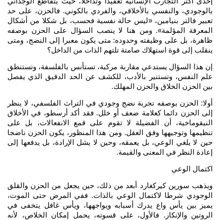
إحدى أكثر التجارب الإنسانية تعقيدا وتداخلا، حيث يتقاطع الوجداني
بالوجودي، والنفسي بالأخلاقي، والفردي بالكوني. فالحزن، على حد
تعبير فالتر بنيامين، «ليس حالة نفسية فحسب، بل شكلا من أشكال
المعرفة المؤلمة». ومن هنا لا ينصب السؤال على الحزن بوصفه
ظاهرة، بل على وظيفته وحدوده: متى يكون معبرا إلى النضج، ومتى
ينقلب إلى قوة استهلاك صامتة تلتهم الذات من الداخل؟
إن هذا السؤال يستدعي مقاربة مركبة، تستأنس بالفلسفة، وتستنطق
علم النفس، وتستنير بالأدب، للكشف عن الحد الدقيق الذي يفصل
بين الحزن الخلاق والحزن المهلك
.
أولا: الحزن بوصفه تجربة نضج وجودي في التراث الفلسفي، لا ينظر
إلى الحزن دائما كعلامة ضعف أو خلل. فقد أكد أرسطو، في الأخلاق
النيقوماخية، أن الفضيلة لا تقوم على قمع الانفعالات، بل على
تنظيمها وتوجيهها وفق العقل. ومن هذا المنظور، يكون الحزن ناضجا
حين لا يلغي الوعي، بل يعمقه، وحين لا يشل الإرادة، بل يدفعها إلى
إعادة النظر في المعنى والقيمة
.
اكتمال الوعي
ويذهب سورين كيركغارد أبعد من ذلك، حين يجعل من الحزن والقلق
الوجودي شرطا لاكتمال الوعي بالذات. ففي المرض حتى الموت،
يميز بين يأس واع يدرك أسبابه ويواجهها، ويأس غافل يتخفى في
الروتين والإنكار. فالأول، على قسوته، يحمل إمكان الخلاص، لأنه