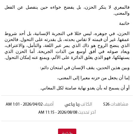
فالمعري لا ينكر الحزن، بل يفضح خواءه حين ينفصل عن الفعل
والمعنى
.
خاتمة
الحزن، في جوهره، ليس خللا في التجربة الإنسانية، بل أحد شروط
عمقها. غير أن قيمته لا تقاس بحدته، بل بقدرته على التحول. فالحزن
الذي ينضج الروح هو ذاك الذي يمر عبر اللغة، والتأمل، والاعتراف،
ويعاد صوغه في أفق أوسع من الذات الجريحة. أما الحزن الذي
يستهلكها، فهو الذي يغلق الدائرة على الألم، ويمنع عنه إمكان التحول
.
وبين هذين الحدين، يقف الإنسان في امتحان دائم
:
إما أن يجعل من حزنه معبرا إلى المعنى،
أو أن يسمح له بأن يغدو نهاية صامتة لكل المعاني
.
مشاهدات
526
الكاتب
ربا رباعي
أضيف
2026/04/02 - 1:01 AM
آخر تحديث
2026/08/08 - 11:15 AM
طباعة