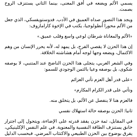
يسمي الألم ويضعه في أفق المعنى، بينما الثاني يستنزف الروح
بصمت
.
ويجد هذا التصور صداه العميق في الأدب. فدوستويفسكي، الذي جعل
من الألم محورا أنطولوجيا، يكتب في الإخوة كارامازوف
:
الألم والمعاناة شرطان لوعي واسع وقلب عميق
.»
«
إن هذا الحزن لا يقصي الفرح، بل يمهد له، لأنه يحرر الإنسان من وهم
الاكتمال، ويضعه وجها لوجه أمام هشاشته الخلاقة
.
وفي الشعر العربي، يتجلى هذا الحزن الناضج عند المتنبي، لا بوصفه
شكوى، بل بوصفه وعيا بالثمن الوجودي للسمو
:
على قدر أهل العزم تأتي العزائم
«
وتأتي على قدر الكرام المكارم
»
فالعزم هنا لا ينفصل عن الألم، بل يتخلق منه
.
ثانيا: الحزن بوصفه حالة استهلاك نفسي
في المقابل، ثمة حزن يفقد قدرته على الإضاءة، ويتحول إلى اجترار
خانق يستنزف الطاقة النفسية والمعنوية. في علم النفس الإكلينيكي،
يفرق بوضوح بين الحزن الطبيعي والاكتئاب المرضي. فبحسب الدليل