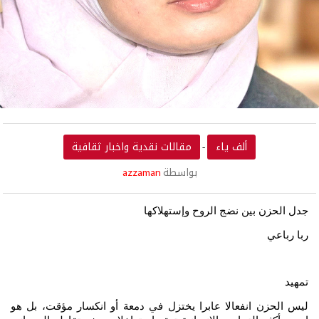
ألف ياء
مقالات نقدية واخبار ثقافية
-
بواسطة
azzaman
جدل الحزن
بين نضج الروح وإستهلاكها
ربا رباعي
تمهيد
ليس الحزن انفعالا عابرا يختزل في دمعة أو انكسار مؤقت، بل هو