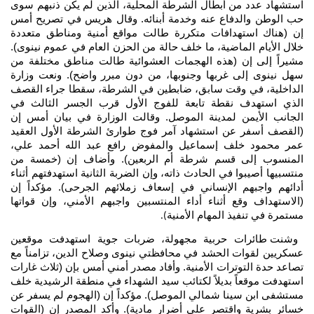
استشهاد عدد من أبطال الشرطة المحلية، الذين لم يكن ذنبهم سوى
حب الوطن والدفاع عنه وخدمة أبنائه. وقال هريس في تصريح أمس
إن (هناك استهدافات متكررة طالت مواقع أمنية ومناطق متعددة
خلال الأيام الماضية، ما خلف حالة من الحزن العام في عموم نينوى).
مشيراً إلى إن (هذه الهجمات العشوائية طالت مناطق مختلفة من
سهل نينوى إلى غربها وجنوبها، من دون مبرر واضح). ونعت وزارة
الداخلية، في وقت سابق، ضابطين في الشرطة، سقطا جراء القصف
الذي استهدف نقطة تابعة للفوج الأول قرب الجسر الثالث في
الجانب الأيمن لمدينة الموصل. وقالت الوزارة في بيان أمس إن
(القصف أسفر عن استشهاد آمر فوج طوارئ الشرطة الأول العقيد
عمر محمود خلف إسماعيل والمفوض رافع عبد الله أحمد علي،
المنسوب إلى قسم شرطة أم الربعين). وأضاف إن (خمسة من
منتسبيها أصيبوا في الحادث ذاته، وإن الضربة الثانية استهدفتهم أثناء
أدائهم واجبهم الإنساني في إسعاف زملائهم الجرحى). مؤكداً إن
(الاستهداف وقع أثناء أداء المنتسبين واجبهم الأمني، وإن قواتها
مستمرة في تنفيذ المهام الأمنية
).
وشنت طائرات حربية مجهولة، ضربات جوية استهدفت موقعين
عسكريين لقوات الحشد في محافظتي نينوى وصلاح الدين، تزامناً مع
تصاعد حدة التوترات الأمنية. وأفاد مصدر أمني أمس بإن (ثلاث غارات
استهدفت موقعاً بديلاً لكتائب سيد الشهداء في منطقة الرشيدية خلف
مستشفى ابن سينا شمالي الموصل). مؤكداً إن (الهجوم لم يسفر عن
خسائر بشرية واقتصر على أضرار مادية). وأكد المصدر إن (القوات