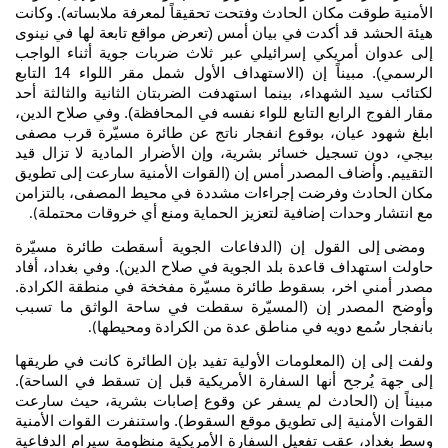
الأمنية طوقت مكان الحادث وفتحت تحقيقاً لمعرفة ملابساته). وكانت
هيئة الحشد قد أكدت في بيان أمس (تعرض مواقع تابعة لها في نينوى
إلى عدوان أمريكي إسرائيلي عبر ثلاث ضربات جوية أثناء الواجب
الرسمي). مبيناً إن (الاستهداف الأول شمل مقر اللواء 14 التابع
لكتائب سيد الشهداء، بينما استهدفت الضربتان الثانية والثالثة أحد
مقار الفوج الرابع التابع للواء نفسه في المحافظة). وفي صلاح الدين،
ابلغ شهود عيان، بوقوع انفجار ناتج عن طائرة مسيّرة قرب مصفى
بيجي، دون تسجيل خسائر بشرية، وإن الأضرار المادية لا تزال قيد
التقييم. وأضاف المصدر أمس إن (القوات الأمنية سارعت إلى تطويق
مكان الحادث وفرضت إجراءات مشددة في محيط المصفى، بالتزامن
مع انتشار وحدات إضافية لتعزيز الحماية ومنع أي خروقات محتملة
).
ومضى إلى القول إن (الدفاعات الجوية أسقطت طائرة مسيّرة
حاولت استهداف قاعدة بلد الجوية في صلاح الدين). وفي بغداد، أفاد
مصدر أمني اخر، بسقوط طائرة مسيّرة مفخخة في منطقة الكرادة.
وأوضح المصدر إن (المسيّرة سقطت في ساحة الواثق ما تسبب
بانفجار سُمع دويه في مناطق عدة من الكرادة ومحيطها
).
ولفت إلى إن (المعلومات الأولية تفيد بإن الطائرة كانت في طريقها
إلى جهة يُرجح أنها السفارة الأمريكية قبل إن تسقط في الساحة).
مبيناً إن (الحادث لم يسفر عن وقوع إصابات بشرية، حيث سارعت
القوات الأمنية إلى تطويق موقع السقوط). واستنفرت القوات الأمنية
وسط بغداد، عقب تفعيل السفارة الأمريكية منظومة سيرام الدفاعية