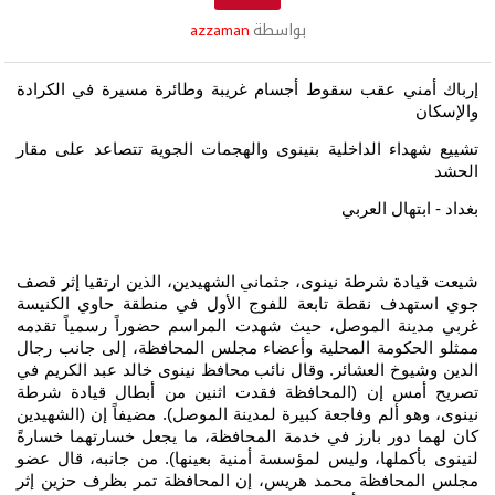
بواسطة
azzaman
إرباك أمني عقب سقوط أجسام غريبة وطائرة مسيرة في الكرادة
والإسكان
تشييع شهداء الداخلية بنينوى والهجمات الجوية تتصاعد على مقار
الحشد
بغداد - ابتهال العربي
شيعت قيادة شرطة نينوى، جثماني الشهيدين، الذين ارتقيا إثر قصف
جوي استهدف نقطة تابعة للفوج الأول في منطقة حاوي الكنيسة
غربي مدينة الموصل، حيث شهدت المراسم حضوراً رسمياً تقدمه
ممثلو الحكومة المحلية وأعضاء مجلس المحافظة، إلى جانب رجال
الدين وشيوخ العشائر. وقال نائب محافظ نينوى خالد عبد الكريم في
تصريح أمس إن (المحافظة فقدت اثنين من أبطال قيادة شرطة
نينوى، وهو ألم وفاجعة كبيرة لمدينة الموصل). مضيفاً إن (الشهيدين
كان لهما دور بارز في خدمة المحافظة، ما يجعل خسارتهما خسارةً
لنينوى بأكملها، وليس لمؤسسة أمنية بعينها). من جانبه، قال عضو
مجلس المحافظة محمد هريس، إن المحافظة تمر بظرف حزين إثر