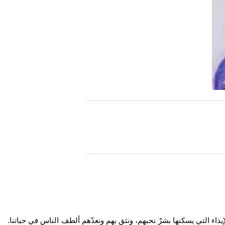
ذاء التي يسكنها بشرٌ نحبهم، ونثق بهم ونعدّهم ألطف الناس في حياتنا.