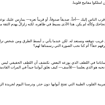
امتلكوا مفاتيح قلوبنا
.
 أقرب الناس إليك —أخاً، صديقاً صدوقاً، أو قريباً تعزه— يمارس عليك نوع
نجاحك وكأنّه لم يكن. هذا الأذى بسيط في ظاهره، لكنه زلزالٌ يهدم الثقة م
يب نتوقعه ونستعد له. لكن عندما يأتي بـ أبسط الطرق ومن شخص نراه ملاذ
عرفهم حقاً؟ أم كنا نحب الصورة التي رسمناها لهم؟
اجع حساباتنا في اللطف الذي يوزعه البعض. نكتشف أن اللطف الحقيقي ليس 
به هو الذي يعلمنا —للأسف— كيف نغلق أبوابنا جيداً في المرات القادمة
القلوب الطيبة التي تفتح أبوابها دون حذر. ودرسنا اليوم لجريدة الزما