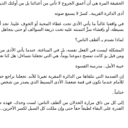
الحقيقة المرة هي أن أعمق الجروح لا تأتي من أعدائنا بل من أولئك الذين 
أذى الدائرة القريبة.. كسرٌ لا يسمع صوته
في واقعنا غالباً ما يأتي الأذى تحت غطاء المحبة أو الخوف علينا. تجد
بسيطة، أو بإفشاء سرٍّ ائتمنته عليه تحت ذريعة السوالف أو حتى بتجاهل 
لماذا نصدم بـ ألطف الناس؟
المشكلة ليست في الفعل نفسه، بل في المباغتة. عندما يأتي الأذى من غر
ومن قبل يدٍ كانت تمسح دموعنا يوماً، هي التي تجعلنا نتساءل: هل كنا ن
خيبة الأمل.. مدرسة القسوة
إن الصدمة التي نتلقاها من الدائرة المقربة تغيرنا للأبد. تجعلنا نر
للأمام عندما نكون في قمة ضعفنا. الأذى البسيط الذي يصدر من شخص نح
ختاماً
..
إلى كل من ذاق مرارة الخذلان من ألطف الناس: لست وحدك، فهذه ضريبة 
القدرة على البقاء لطيفاً حقاً حتى وإن ملكت كل السبل لكسر الآخرين
...