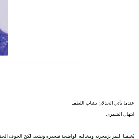
عندما يأتي الخذلان بـثياب اللطف
ابتهال الشمري
يُخيفنا النمر بزمجرته ومخالبه الواضحة فنحذره ونبتعد. لكنّ الخوف الح