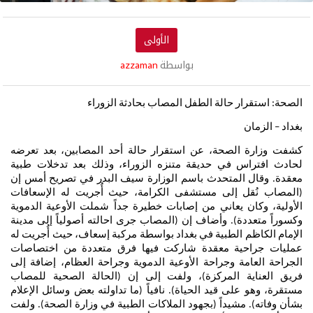
الأولى
بواسطة
azzaman
الصحة: استقرار حالة الطفل المصاب بحادثة الزوراء
بغداد – الزمان
كشفت وزارة الصحة، عن استقرار حالة أحد المصابين، بعد تعرضه
لحادث افتراس في حديقة متنزه الزوراء، وذلك بعد تدخلات طبية
معقدة. وقال المتحدث باسم الوزارة سيف البدر في تصريح أمس إن
(المصاب نُقل إلى مستشفى الكرامة، حيث أُجريت له الإسعافات
الأولية، وكان يعاني من إصابات خطيرة جداً شملت الأوعية الدموية
وكسوراً متعددة). وأضاف إن (المصاب جرى احالته أصولياً إلى مدينة
الإمام الكاظم الطبية في بغداد بواسطة مركبة إسعاف، حيث أُجريت له
عمليات جراحية معقدة شاركت فيها فرق متعددة من اختصاصات
الجراحة العامة وجراحة الأوعية الدموية وجراحة العظام، إضافة إلى
فريق العناية المركزة)، ولفت إلى إن (الحالة الصحية للمصاب
مستقرة، وهو على قيد الحياة). نافياً (ما تداولته بعض وسائل الإعلام
بشأن وفاته). مشيداً (بجهود الملاكات الطبية في وزارة الصحة). ولفت