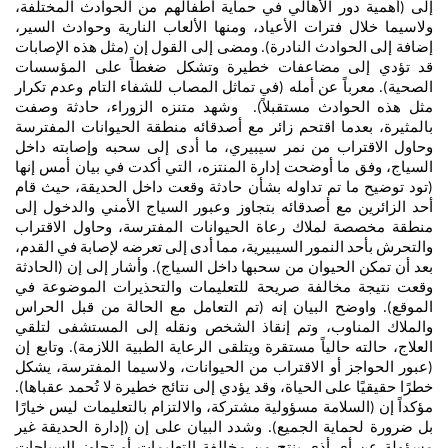
إلى (أهمية دور الأهالي في حماية أطفالهم من الحوادث المختلفة،
ولاسيما خلال فترات الأعياد، ومنها الألعاب النارية وحوادث السير،
إضافة إلى الحوادث النادرة). ومضى إلى القول إن (مثل هذه الإصابات
قد تؤدي إلى مضاعفات خطيرة وتشكل ضغطاً على المؤسسات
الصحية). معرباً عن أمله (في تماثل المصاب للشفاء التام وعدم تكرار
مثل هذه الحوادث مستقبلاً). وشهد متنزه الزوراء، حادثة وصفت
بالمثيرة، بعدما اقتحم زائر مع أصدقائه منطقة الحيوانات المفترسة
وحاول الاقتراب من نمر سيبيري، ما أدى إلى سحبه وإصابته داخل
السياج، وفق ما أوضحت إدارة المنتزه، التي أكدت في بيان أمس إنها
(تود توضيح ما تم تداوله بشأن حادثة وقعت داخل الحديقة، حيث قام
أحد الزائرين مع أصدقائه بتجاوز وعبور السياج الأمني والدخول إلى
منطقة مخصصة لملاك رعاة الحيوانات المفترسة، وحاول الاقتراب
والتحرش بأحد النمور السيبيرية، مما أدى إلى تعرضه لإصابة في القدم،
بعد أن تمكن الحيوان من سحبها داخل السياج). وأشار إلى إن (الحادثة
وقعت نتيجة مخالفة صريحة للتعليمات والتحذيرات الموضوعة في
الموقع). واوضح البيان إنه (تم التعامل مع الحالة من قبل الحراس
والملاك المناوب، وتم إنقاذ الشخص ونقله إلى المستشفى لتلقي
العلاج، حالته حالياً مستقرة ويتلقى الرعاية الطبية اللازمة). وتابع إن
(عبور الحواجز أو الاقتراب من الحيوانات، ولاسيما المفترسة، يشكل
خطرًا حقيقيًا على الحياة، وقد يؤدي إلى نتائج خطيرة لا تُحمد عقباها).
مؤكداً إن (السلامة مسؤولية مشتركة، والالتزام بالتعليمات ليس خيارًا
بل ضرورة لحماية الجميع). وشدد البيان على إن (إدارة الحديقة غير