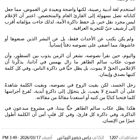
استخدم لغة أدبية رصينة، لكنها واضحة وبعيدة عن الغموض، مما جعل
كتاباته تصل بسهولة إلى القارئ العام والمتخصص. اعتبر أن الإعلام
ليس مجرد نقل خبر، بل حفظ ذاكرة الأمة، لذلك جاءت مؤلفاته أقرب
إلى أرشيف حيّ للتجربة العراقية
.
ولم يكن يكتب عن الأحداث فقط، بل عن البشر الذين صنعوها أو
عاشوها، مما أضفى على نصوصه دفئاً إنسانياً
.
واليوم، حين نقرأ نصوصه، نشعر أن الزمن يذوب بين السطور، وأن
صوت عكاب سالم الطاهر ما زال يهمس في آذاننا، يذكّرنا أن
الإعلامي الحقّ لا يموت، بل يظل حيًّا في ذاكرة الناس، وفي كل كلمة
كتبها بصدق وإيمان
.
رحل الجسد، لكن بقيت الروح في نصوصه، وبقيت الكلمة شاهدةً
على أن المبدع لا يغيب، بل يتحوّل إلى ذاكرةٍ أبدية، تُقرع أجراسها
كلما فتحنا كتابًا من كتبه أو استعدنا مقالةً من مقالاته
.
هكذا يظل عكاب سالم الطاهر حيًّا بيننا، في مشروع مبدعون في
الذاكرة، وفي ذاكرة كل قارئ، وفي كل قلبٍ آمن أن الكلمة أطول
عمرًا من الإنسان
.
مشاهدات
1207
الكاتب
ياس خضير البياتي
أضيف
2026/03/17 - 3:49 PM