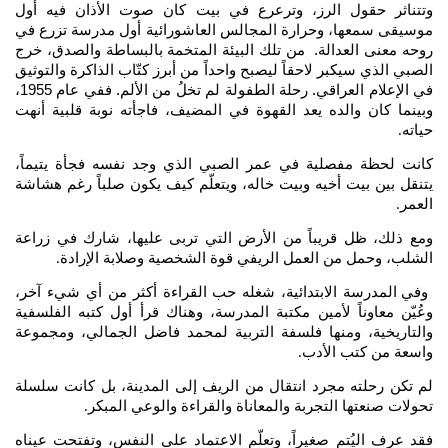
وتتناثر حقول الرز، وترعرع في بيت كان صوت الأذان فيه أول
موسيقى سمعها، وحرارة المجالس العاشورائية أول مدرسة تزرع في
روحه معنى العدالة. من تلك البيئة المتخمة بالبساطة والصدق، خرج
الصبي الذي سيكبر لاحقاً ليصبح واحداً من أبرز كتّاب الذاكرة والتوثيق
في الإعلام العراقي. رحلة الطفولة لم تخلُ من الألم. ففي عام 1955،
وبينما كان والده يعد القهوة في المضيف، فاجأته نوبة قلبية أنهت
حياته
.
كانت لحظة مفصلية في عمر الصبي الذي وجد نفسه فجأة يتيماً،
يتنقل بين بيت أخيه وبيت خاله، ويتعلّم كيف يكون صلباً رغم هشاشة
العمر
.
ومع ذلك، ظل قريباً من الأرض التي تربى عليها، شارك في زراعة
الشلب، وحمل من العمل الريفي قوة الشخصية وصلابة الإرادة
.
وفي المدرسة الابتدائية، شغله حب القراءة أكثر من أي شيء آخر،
وعُيّن معاوناً لأمين مكتبة المدرسة، وهناك قرأ أول كتبه الفلسفية
والتاريخية، ومنها فلسفة التربية لمحمد فاضل الجمالي، ومجموعة
واسعة من كتب الأدب
.
لم تكن رحلته مجرد انتقال من الريف إلى المدينة، بل كانت سلسلة
تحولات صنعتها التجربة والمعاناة والقراءة والوعي المبكر
.
فقد عرف اليُتم صغيراً، وتعلّم الاعتماد على النفس، وتفتحت عيناه