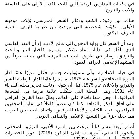
في مكتبات المدارس الريفية التي كانت نافذته الأولى على الفلسفة
والأدب والتاريخ
.
هناك، بين رفوف الكتب ودفاتر الشعر المدرسي، وُلِدَت موهبته
الأولى، وتكوّنت شخصيته التي مزجت بين صرامة الريف ونعومة
الحرف المكتوب
.
ومع أن الشعر كان بوابة الدخول إلى عالم الأدب، إلا أن النقد القاسي
الذي تلقّاه في بداياته أعاد تشكيل مساره، فاختار النثر والبحث
والتوثيق، وسار في طريق الصحافة المهنية التي جعلته جزءاً من
المشهد الإعلامي العراقي لعقود
.
في حياته الإعلامية تولّى مسؤوليات جسام، فكان مديرًا عامًا لدار
الثورة للصحافة والنشر عام 1975، ثم مديرًا عامًا للدار الوطنية للنشر
والتوزيع والإعلان عام 1979، قبل أن يتولى رئاسة تحرير مجلة ألف باء
عام 1981، وهي المجلة التي شكّلت علامة فارقة في الصحافة
العراقية، إذ جعل منها نافذةً على العالم، يطلّ منها القارئ العراقي
على آفاق الفكر والثقافة. كما كان عضواً فاعلاً في نقابة الصحفيين
العراقيين، اتحاد الكتاب والأدباء العراقيين، واتحاد الصحفيين العرب،
مما جعله جزءاً من النسيج الإعلامي والثقافي العربي
.
أصدر أربعة عشر كتاباً تنوعت بين السرد الأدبي، التوثيق الصحفي،
والحوار الثقافي، أبرزها شواطئ الذاكرة (2019)، حوار الحضارات