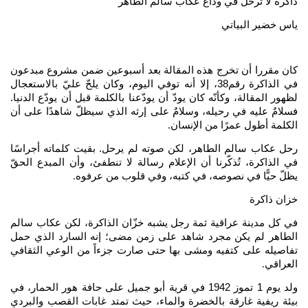
ذاكرة لا ترحل في وداع عكاب سالم الطاهر
ياس خضير البياتي
كان مقررا أن تخرج هذه المقالة بعد أسبوعين ضمن مشروع مبدعون
في الذاكرة رقم38، إلا أنه توفي اليوم، وكان يلحّ عليّ بالاستعجال
لظهور المقالة، وكأنّه كان يودّ أن يودّعنا بالكلمة قبل أن يودّع الدنيا.
فسلامٌ عليه في رحيله، وسلامٌ على إرثه الذي سيظلّ شاهدًا على أن
الكلمة أطول عمرًا من الإنسان
.
رحل عكاب سالم الطاهر، لكن صوته لم يرحل. بقيت كلماته أجراسًا
في الذاكرة، تُذكّرنا أن الإعلام رسالة لا تنطفئ، وأن المبدع الحقّ
يظلّ حيًّا في نصوصه، في كتبه، وفي قلوب من عرفوه
.
خزان ذاكرة
في كل مدينة عراقية ثمة رجل يشبه خزّان الذاكرة، لكن عكاب سالم
الطاهر لم يكن مجرد شاهد على زمن مضى؛ إنه السارد الذي حمل
تفاصيله على كتفيه ومشى بها حتى صارت جزءاً من الوعي الثقافي
العراقي
.
ولد يوم 1 تموز 1942 في قرية أبو جميل على حافة هور الحمار، في
بيئة ريفية غارقة بالخضرة والماء، حيث تمتد غابات القصب والبردي