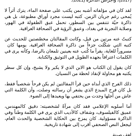
(2017)، وأجراس الذاكرة (2021
).
لقد كان في مؤلفاته أشبه بمن يكتب على صفحة الماء، يترك أثراً لا
يُمحى رغم جريان الزمن. كتبه ليست مجرد أوراق مطبوعة، بل هي
ذاكرة حيّة تتنفس بين السطور، تحمل عبق الطفولة في الهور،
وصلابة التجربة في بغداد، وعمق الرؤية في الصحافة العراقية
.
كتبتُ عنه مرتين من قبل، وكانت المقالتان مخصّصتين للحديث عن
كتبه التي شكّلت جزءاً من ذاكرة الصحافة العراقية. يومها كان
مسروراً للغاية، يقرأ ما كُتب عنه بعينين تلمعان بالرضا، وكأنه يرى في
الكلمات اعترافاً بجهده الطويل في التوثيق والكتابة
.
كان يقول إن الكتاب هو الابن الذي لا يكبر ولا يشيخ، وإن كل سطر
يكتبه هو محاولة لإنقاذ لحظة من النسيان
.
ذلك الفرح الذي أبداه حين قرأ المقالتين لم يكن فرحاً شخصياً فقط،
بل كان فرح المبدع الذي يشعر أن رسالته وصلت، وأن الكلمة التي
عاش من أجلها وجدت من يحتفي بها ويعيدها إلى الضوء
.
أما أسلوبه الإعلامي فقد كان مرآةً لشخصيته: دقيق كالمهندس،
عميق كالفيلسوف، وشفاف كالأديب الذي يرى في الكلمة وطناً وفي
الذاكرة مسؤولية. كان يمزج بين الحكاية الشخصية والحدث العام،
ليجعل النص الصحفي أقرب إلى شهادة تاريخية
.
لغة رصينة