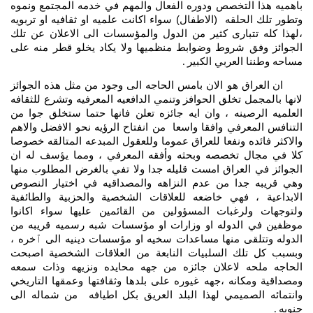
باهميه هذا التخصص ودوره الفعال والمهم في خدمه المجتمع ونموه
وتطور تلك الحلقه (الاطفال) سواء اكانت علميه او ثقافيه او تربويه
،لهذا كله تتبارى كثير من الدول والمؤسسات الى الاعلان عن تلك
الجوائز وفق شروط وضوابط منظميها ولا يكاد يخلو قطر منه على
مساحه وطننا العربي الكبير
.
ان العراق هو الان بامس الحاجه الى وجود من مثل هذه الجوائز
لانها بالمجمل تخلق الحوافز وتنمي الدافعيه المعرفيه وتشرع للثقافه
العلميه الرصينه ، وان ايه جائزه تعلن فانها حتما ستخلق جوا من
التنافس المعرفي وافقا واسعا من انفتاح الرؤيه نحو الافضل والاهم
والاكثر فائده ونفعا للعراق عموما وللعقول المبدعه المتالقه خصوصا
كلا في مجال تخصصه وبحثه وأفقه المعرفي ، ومما يؤسف له ان
الجوائز في العراق امست قليله جدا ولا تفي بالغرض المطلوب منها
وهي قريبه جدا من عدم النزاهه والمصداقيه في اختيار النصوص
الابداعية ، فهي خاضعه للعلاقات الشخصية والحزبية والطائفية
ولتوجهات ولرغبات المسؤولين من القائمين عليها سواء اكانوا
موظفين في الدوله او وزارات او مؤسسات شبه رسميه قريبه من
الدوله وتتلقى منها مساعدات سخيه او مؤسسات دينيه الى ٱخره ،
وبسبب كل تلك السلبيات النابعة من العلاقات الشخصية اصبحت
الحاجه ملحه لاعلان جائزه من جهه محايده ونزيهه وذات سمعه
ومصداقية ومكانه ،جهه غيوره على بلدها وثقافتها وعمقها التاريخي
وانتمائه الصميمي لهذا البلد العريق بكل اطيافه من شماله الى
جنوبه
.