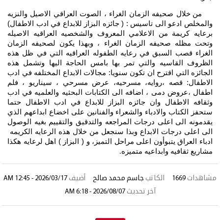
من خلال صحيفه الزمان الغراء ، الصوت العراقي الاصيل والنزيه
والمخلص ادعو الى تاسيس : ( جائزه البزاز للابداع في ادب الاطفال)
برعايه كريمة من الاعلامي المعروف والشخصيه العراقيه الاصيله
وتحت مظله صحيفه الزمان الغراء ، وبهذا يكون لصحيفه الزمان
الغراء قصب السبق في رعايه الطفوله العراقيه التي في ظل هذه
الظروف القاسيه والتي تمر بها بامس الحاجة اليها وتشمل هذه
الجائزه التي اقترح ان تكون سنويا: مجالات الابداع المختلفه في ادب
الاطفال: قصه ،روايه، مسرحيه، عرض مسرحي ، سيناريو ، فلم
اطفال ،عروض دمى ، اضافه الى الكتابات البحثيه والعلميه في ادب
وثقافه الاطفال وان جائزه البزاز للابداع في ادب الاطفال حتما
ستحفز الكتاب والادباء والشعراء والفنانين على اخضاع ابداعهم الذي
يقدمونه الى اعلى درجات المراجعه والتدقيق والتقييم بغيه الوصول
الى اعلى درجات الابداع وبذا سنجعل من خلال هذه الرعايه الكريمه
ادباء العراق يتبوأون اعلى مراحل التميز، و ( البزاز ) اهل لرعايه هكذا
مشاريع ثقافيه وابداعيه متميزه
.
مشاهدات
1669
الكاتب
جاسم محمد صالح
أضيف
2026/03/17 - 12:45 AM
آخر تحديث
2026/08/07 - 6:18 AM