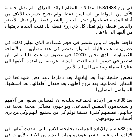
في يوم 16/3/1988 مقاتلات النظام البائد بالعراق لم تقتل خمسة
الآف من المواطنين السالمين فقط، ولم تجرح عشرات الآلآف من
أبناء المدينة فقط، ولم تقتل الحجر والشجر فقط، ولم تقتل الأخضر
واليابس فقط، ولم تقتل كل ذي روح فقط، بل قتلت الحياة برمتها ،
من ألفها الى ياءها
..
فاجعة حلبجة لم ولن تقتصر في حجم شهداءها الذي تجاوز 5000 في
غضون ساعات قليلة، لم ولن تقتصر في عدد مصابيها بالأسلحة
الكيمياوية الذي تجاوز 10000 في غضون ساعات قليلة، لم ولن
تقتصر في تدمير البنية التحتية لمدينة عريقة، بل امتدت آلامها الى
عنان السماء وستبقى الى أبد الأبدين
..
قصص حلبجة تبدأ بعد إبادتها، بعد دمارها ،بعد دفن شهداءها في
المقابر الجماعية، بعد نزوح أهليها، بعد فقدان أطفالها، بعد استشهاد
المتواصل لمصابيها
..
بعد 38عام من الإبادة الجماعية بحلبجة إن المصابين يعانون من آلامهم
و يستخدمون التنفس الصناعي، ويواجهون مشاكل صحية صعبة في
حياتهم ، قصصهم كثيرة عميقة تؤلم كل من يستمع اليهم وكل من يرى
أجسادهم ووجوههم
.
بعد 38عام من الإبادة الجماعية بحلبجة، الأسر التي تفقدت أبنائها في
الإبادة الجماعية، تنتظر عودتهم ومات العديد من الاباء والأمهات في