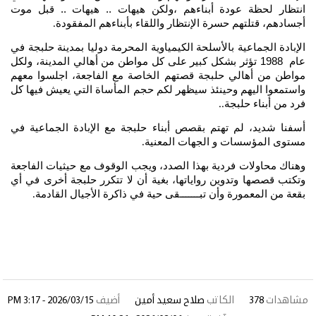
انتظار لحظة عودة أبناءهم ،ولكن هيهات .. هيهات .. قبل موت
أجسادهم، قتلتهم حسرة الإنتظار واللقاء بأبناءهم المفقودة
.
الإبادة الجماعية بالأسلحة الكيمياوية المحرمة دوليا بمدينة حلبجة في
عام 1988 تؤثر بشكل كبير على كل مواطن من أهالي المدينة، ولكل
مواطن من أهالي حلبجة قصتهم الخاصة مع الفاجعة، اجلسوا معهم
واستمعوا اليهم وحينئذ سيظهر لكم حجم المأساة التي يعيش فيها كل
فرد من أبناء حلبجة
..
أسفنا شديد، لم تهتم بقصص أبناء حلبجة مع الإبادة الجماعية في
مستوى المؤسسات و الجهات المعنية
.
وهناك محاولات فردية بهذا الصدد، ويجب الوقوف مع حيثيات الفاجعة
وتكتب قصصها وتدوين رواياتها، بغية أن لا تتكرر حلبجة أخرى في أي
بقعة من المعمورة وأن تبـــــــقى حية في ذاكرة الأجيال القادمة
.
مشاهدات
378
الكاتب
صلاح سعيد أمين
أضيف
2026/03/15 - 3:17 PM