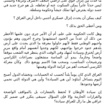
ما حدث من إنزال جوي على أراضي النجف الأشرف وكربلاء والمثنى
ليس حدثاً عابراً يمكن السكوت عنه أو تجاهله، بل هو جرح جديد في
جسد دولة يفترض أنها تملك جيشاً وحكومة وسلطة
.
كيف يمكن أن يحدث إنزال عسكري أجنبي داخل أرض العراق ؟
ومن أعطى الحق بذلك ؟
وهل كانت الحكومة على علم، أم أن الأمر جرى دون علمها الأخطر
من ذلك أن عدداً من الجنود استشهدوا وجرح آخرون وهم يؤدون
واجبهم الوطني فقط لأنهم حاولوا معرفة ما الذي يحدث على أرض
بلدهم جنود خرجوا بواجبهم، لكنهم وجدوا أنفسهم أمام واقع مرير
أرض تُخترق وسيادة تُنتهك وفي الوقت الذي ينتظر فيه الشعب موقفاً
واضحاً وحازماً، يبدو أن الساسة منشغلون بصراعات الكراسي
وترشيحات المناصب، وسحب هذا الاسم ووضع ذاك وكأن معركة
الكرسي أصبحت أهم من كرامة الدولة وهيبتها
العراق الذي كان يوماً بلداً تُحسب له الحسابات، وتخشاه الدول أصبح
اليوم يتساءل أبناؤه: أين هي السيادة؟ وأين هي الدولة التي تحمي
أرضها وجنودها
.
إن سيادة الأوطان لا تُحفظ بالشعارات بل بالمواقف الواضحة
والقرارات الحازمة وإلا فإن السؤال سيبقى يتكرر في ضمير كل
عراقي هل ما زال للعراق سيادة؟