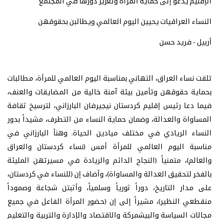
الإقليم يدعو إلى حماية المرأة وتعزيز دورها في المجتمع
النساء العراقيات يحيين اليوم العالمي ويطالبن بحقوقهن
أربيل - فريد حسن
تلقت نساء العراق، التهاني بمناسبة اليوم العالمي للمرأة، مطالبات
بحماية حقوقهن وتأمين بيئة آمنة خالية من المضايقات والعنف،
فيما دعا رئيس إقليم كردستان نيجيرفان البارزاني، لترسيخ ثقافة
المساواة والعدالة، وضمان حماية النساء من التطرف، مشيداً بدور
النساء الريادي في مختلف ميادين الحياة. وهنأ البارزاني في
مناسبة اليوم العالمي للمرأة أمس (نساء كردستان والعراق
والعالم)، متمنياً (النجاح الدائم والريادة في مسيرتهن المليئة
بالفخر لتحقيق العدالة والمساواة)، وأضاف إن (للنساء في كردستان،
على مدار التاريخ، دوراً ثورياً وسلمياً، وأثبتن شجاعة وصموداً
منقطعي النظير)، مشيراً إلى إن (حضور المرأة الفاعل في جميع
مجالات السياسة والبيشمركة والاقتصاد والإدارة والتربية والتعليم