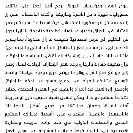
سوق العمل ومؤسسات الدولة، برغم أنها تحمل على عاتقها
مسؤوليات كبيرة داخل الأسرة وخارجها. واكدت الناشطات امس إن
(التعليم شكل فرصة قوية لتمكينهن، حيث استطاعت نسبة كبيرة من
الفتيات في العراق تحقيق مستويات تعليمية متقدمة، إلا إن التحول
من التعليم إلى فرص اقتصادية حقيقية ما زال محدوداً، مما يفرض
الحاجة إلى دعم مستمر لتعزيز استقلال المرأة المالي والاجتماعي)،
وأشارت الناشطات إلى إن (مشاركة المرأة في السياسة والإدارة ما
تزال ضعيفة مقارنة بالرجال، برغم بعض الإنجازات الريادية لنساء وصلن
إلى مواقع صنع القرار، وهو ما يوضح ضرورة وجود سياسات واضحة
لتوسيع مشاركة المرأة في جميع مستويات الحكم والإدارة)،
وأوضحن إن (العنف ضد المرأة والتمييز في العمل والمجتمع، يمثلان
تهديداً مستمراً، وإنه لا يمكن تحقيق تنمية حقيقية دون توفير بيئة
آمنة للمرأة، وضمان حمايتها من جميع أشكال المضايقات
والاستغلال والتمييز)، مشددات على (أهمية مشاركة المجتمع
المدني والمنظمات الدولية في دعم برامج تدريبية ومشاريع
اقتصادية تتيح للنساء فرصاً حقيقية للمشاركة في سوق العمل