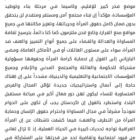
موضع فخر كبير للإقليم، ولاسيما في مرحلة بناء وتوطيد
المؤسسات)، مؤكداً إن (بناء مجتمع آمن ومستقر ومتقدم لن يتحقق
بدون ضمان كامل حقوق المرأة وحرياتها، وتعزيز مكانتها في جميع
مواقع صنع القرار)، وتابع (نحن ملتزمون، كما كنا دائماً، بترسيخ ثقافة
المساواة والعدالة والقضاء على جميع أنواع التمييز والعنف ضد
المرأة، سواء على مستوى العائلات أو في الأماكن العامة)، ومضى
البارزاني إلى القول إن (حماية كرامة المرأة وحقوقها مسؤولية
مشتركة للحكومة والعائلة والمجتمع المدني والإعلام وجميع
المؤسسات الاجتماعية والتعليمية والدينية)، مشدداً على إن (هناك
حاجة إلى أعمال واستراتيجيات جديدة تؤمّن المجال والفرص
المتساوية للنساء ليكون لهن دور فعال أكبر في صياغة مستقبل
البلد)، واستطرد بالقول إن (كردستان يجب أن تكون على الدوام
نموذجاً مشرقاً في مجال المساواة واحترام حقوق الإنسان وحماية
المرأة من التطرف والعنف). فيما كشفت ناشطات عن إن المرأة
العراقية تواجه تحديات كبيرة في الحياة العملية، إذ لا تزال تعاني
من قيود اجتماعية وثقافية تحد من قدرتها على المشاركة في