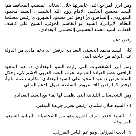
ومن ابرز المراجع التي عاصرتها خلال اشغالي لمنصب المحافظ هم:
السيد محسن الحكيم، الامام روح الله الخميني، السيد محمود
الشهرودي، [الشاهرودي] (وهو غير محمود الشهرودي رئيس مصلحة
النظام الايراني)، السيد ابو القاسم الخوئي، الشيخ علي كاشف
الغطاء، السيد محمد الحسيني [الحسني] البغدادي
.
رفض دعم
كان السيد محمد الحسني البغدادي يرفض أي دعم مادي من الدولة
على الرغم من حاجته اليه
.
ومن ابرز الشخصيات التي زارت السيد البغدادي د. عبد المجيد
الرافعي عضو القيادة القومية لحزب البعث العربي الاشتراكي، وخلال
اللقاء عرض د. عبد المجيد على السيد البغدادي امكانية دعمه مالياً،
فرفض كما رفض كافة عروض السلطة بقبول الدعم المالي
.
ومن الشخصيات اللبنانية التي نظمت لها لقاء مع السيد البغدادي
السيد طلال سلمان، رئيس تحرير جريدة السفير
.
1 -
السيد جعفر شرف الدين، وهو من الشخصيات اللبنانية الشيعية
2 –
المرموقة
.
اديب الفرزلي، وهو عم الياس الفرزلي
.
3 –