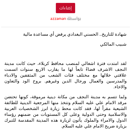
إضاءات
بواسطة
azzaman
شهادة للتاريخ..
الحسني البغدادي يرفض أي مساعدة مالية
شبيب المالكي
لقد امتدت فترة اشغالي لمنصب محافظ كربلاء، حيث كانت مدينة
النجف الاشرف قضاءً تابعاً لها ما يقارب الاربع سنوات اتسمت
علاقتي خلالها مع مختلف فئات الشعب من المثقفين والادباء
والمدرسين والعمال ورجال الدين وغيرهم. بروح الود والتعاون
والاخاء
.
ولما تتسم به مدينة النجف من مكانة دينية مرموقة، كونها تحتضن
مرقد الامام علي عليه السلام وتتخذ منها المرجعية الدينية للطائفة
الشيعية مقراً لها، فقد كانت محط زيارة ابرز الشخصيات العربية
والاسلامية وحتى الدولية وعلى كل المستويات من ضمنهم رؤساء
الدول والامراء والملوك يأتون لزيارة هذه المدينة المقدسة للتبرك
بزيارة ضريح الامام علي عليه السلام
.