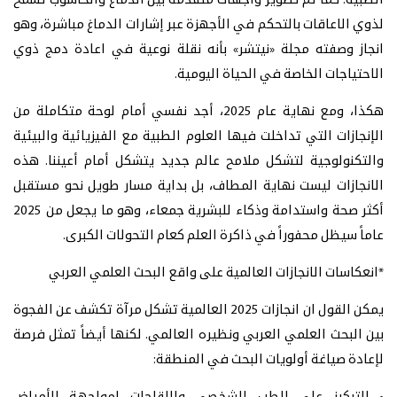
الطبية. كما تم تطوير واجهات متقدمة بين الدماغ والحاسوب تسمح
لذوي الاعاقات بالتحكم في الأجهزة عبر إشارات الدماغ مباشرة، وهو
انجاز وصفته مجلة «نيتشر» بأنه نقلة نوعية في اعادة دمج ذوي
الاحتياجات الخاصة في الحياة اليومية.
هكذا، ومع نهاية عام 2025، أجد نفسي أمام لوحة متكاملة من
الإنجازات التي تداخلت فيها العلوم الطبية مع الفيزيائية والبيئية
والتكنولوجية لتشكل ملامح عالم جديد يتشكل أمام أعيننا. هذه
الانجازات ليست نهاية المطاف، بل بداية مسار طويل نحو مستقبل
أكثر صحة واستدامة وذكاء للبشرية جمعاء، وهو ما يجعل من 2025
عاماً سيظل محفوراً في ذاكرة العلم كعام التحولات الكبرى.
*انعكاسات الانجازات العالمية على واقع البحث العلمي العربي
يمكن القول ان انجازات 2025 العالمية تشكل مرآة تكشف عن الفجوة
بين البحث العلمي العربي ونظيره العالمي. لكنها أيضاً تمثل فرصة
لإعادة صياغة أولويات البحث في المنطقة: