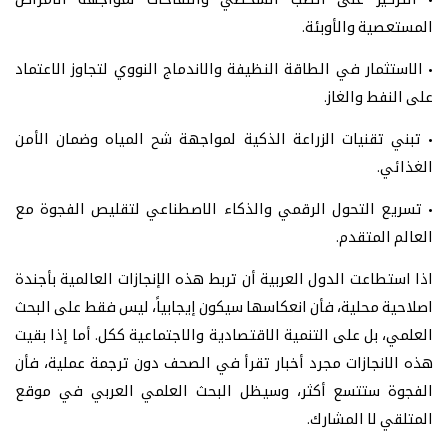
• التركيز على الطب الشخصي واللقاحات لمواجهة الأمراض
المستعصية والأوبئة.
• الاستثمار في الطاقة النظيفة والاندماج النووي لتجاوز الاعتماد
على النفط والغاز.
• تبني تقنيات الزراعة الذكية لمواجهة شح المياه وضمان الأمن
الغذائي.
• تسريع التحول الرقمي والذكاء الاصطناعي لتقليص الفجوة مع
العالم المتقدم.
اذا استطاعت الدول العربية أن تربط هذه الإنجازات العالمية بأجندة
اصلاحية محلية، فأن انعكاسها سيكون إيجابياً، ليس فقط على البحث
العلمي، بل على التنمية الاقتصادية والاجتماعية ككل. أما إذا بقيت
هذه الانجازات مجرد أخبار تقرأ في الصحف دون ترجمة عملية، فأن
الفجوة ستتسع أكثر، وسيظل البحث العلمي العربي في موقع
المتلقي لا المشارك.