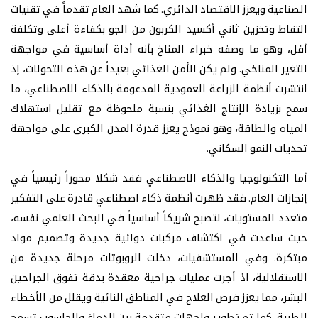
الصناعية ويعزز الاقتصاد الدائري. كما شهد العام تقدماً في تقنيات
التقاط وتخزين ثاني أكسيد الكربون من الجو بكفاءة أعلى وتكلفة
أقل، وهو ما وصفه خبراء المناخ بأنه أداة أساسية في مواجهة
التغير المناخي. ولم يكن الأمن الغذائي بعيداً عن هذه التحولات، إذ
انتشرت أنظمة الزراعة العمودية المدعومة بالذكاء الاصطناعي، ما
سمح بزيادة الإنتاج الغذائي بنسبة ملحوظة مع تقليل استهلاك
المياه والطاقة، وهو نموذج يعزز قدرة المدن الكبرى على مواجهة
تحديات النمو السكاني.
أما التكنولوجيا والذكاء الاصطناعي فقد شكلا محوراً رئيسياً في
إنجازات العام. فقد ظهرت أنظمة ذكاء اصطناعي قادرة على التفكير
متعدد المستويات، لتصبح شريكاً أساسياً في البحث العلمي نفسه،
حيث ساعدت في اكتشاف مركبات دوائية جديدة وتصميم مواد
مبتكرة. وفي المستشفيات، دخلت الروبوتات مرحلة جديدة من
الاستقلالية، اذ أجرت عمليات جراحية معقدة بدقة تفوق الجراحين
البشر، مما يعزز فرص العلاج في المناطق النائية ويقلل من الأخطاء