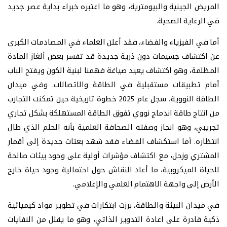
المريض الجينية والبيومترية، وهو ما اعتبره خبراء بداية عصر جديد
في الرعاية الصحية.
أما في الفيزياء والفضاء، فقد أعلن العلماء في المصادمات الكبرى
عن اكتشاف جسيمات دون ذرية جديدة قد تفسر بعض ألغاز المادة
المظلمة، وهو اكتشاف يعيد صياغة فهمنا لبنية الكون ويفتح الباب
أمام تطبيقات مستقبلية في الطاقة والاتصالات. وفي ميدان
الطاقة النووية، سجل عام 2025 خطوة تاريخية حين تمكنت التجارب
من انتاج طاقة اندماج نووي تفوق الطاقة المستهلكة بشكل تجاري
تجريبي، وهو انجاز وصفته الصحافة العلمية بأنه الحلم الذي طال
انتظاره. أما استكشاف الفضاء فقد شهد بعثات جديدة إلى أقمار
المشتري وزحل، مع اكتشاف مؤشرات أولية على وجود بيئات صالحة
للحياة الميكروبية، ما أعاد النقاش حول احتمالية وجود حياة خارج
الأرض إلى واجهة الاهتمام العلمي والإعلامي.
في ميدان البيئة والطاقة، برزت ابتكارات في تطوير مواد كيميائية
ذكية قادرة على اعادة التدوير الذاتي، وهو ما يقلل من النفايات