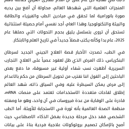
دأبت في نهاية كل عام على أن أقدم للقارئ العربي خلاصة لأهم
المنجزات العلمية التي شهدها العالم، محاولة أن أضع بين يديه
صورة بانورامية لما تحقق في ميادين الطب والفيزياء والطاقة
والبيئة والتكنولوجيا. وهذا العام، أجد نفسي أمام حصيلة استثنائية
تستحق أن تروى بتسلسل يليق بحجم التحولات التي حملها عام
2025، عام بدا وكأنه يكتب فصلاً جديداً في تاريخ العلم والابتكار.
في الطب، تصدرت الأخبار قصة العلاج الجيني الجديد لسرطان
البنكرياس، ذلك المرض الذي ظل لعقود عصياً على العلاج. التجارب
السريرية أظهرت نسب شفاء أولية غير مسبوقة، ما دفع بعض
الباحثين إلى القول اننا نقترب من تحويل السرطان من حكم بالاعدام
إلى مرض يمكن السيطرة عليه. وفي السياق ذاته، شهد العالم
إطلاق لقاحات متعددة الاستخدامات تعتمد على منصات mRNA،
قادرة على الوقاية من عدة فيروسات في آن واحد، وهو ما وصفته
منظمة الصحة العالمية بأنه ثورة في الاستجابة للأوبئة. أما الطب
الشخصي فقد دخل مرحلة جديدة بفضل الذكاء الاصطناعي، حيث
أصبح بالإمكان تصميم بروتوكولات علاجية فردية بناءً على بيانات